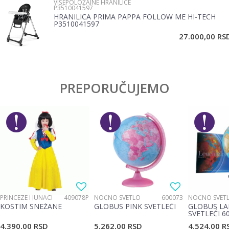
VIŠEPOLOŽAJNE HRANILICE
P3510041597
HRANILICA PRIMA PAPPA FOLLOW ME HI-TECH
P3510041597
POŠALJI
27.000,00
RS
PREPORUČUJEMO
PRINCEZE I JUNACI
409078P
NOĆNO SVETLO
600073
NOĆNO SVET
KOSTIM SNEŽANE
GLOBUS PINK SVETLEĆI
GLOBUS LA
SVETLEĆI 6
4.390,00
RSD
5.262,00
RSD
4.524,00
R