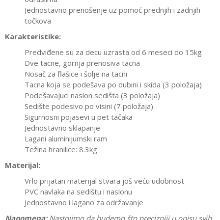
Jednostavno prenošenje uz pomoć prednjih i zadnjih
točkova
Karakteristike:
Predviđene su za decu uzrasta od 6 meseci do 15kg
Dve tacne, gornja prenosiva tacna
Nosač za flašice i šolje na tacni
Tacna koja se podešava po dubini i skida (3 položaja)
Podešavajuci naslon sedišta (3 položaja)
Sedište podesivo po visini (7 položaja)
Sigurnosni pojasevi u pet tačaka
Jednostavno sklapanje
Lagani aluminijumski ram
Težina hranilice: 8.3kg
Materijal:
Vrlo prijatan materijal stvara još veću udobnost
PVC navlaka na sedištu i naslonu
Jednostavno i lagano za održavanje
Napomena:
Nastojimo da budemo što precizniji u opisu svih