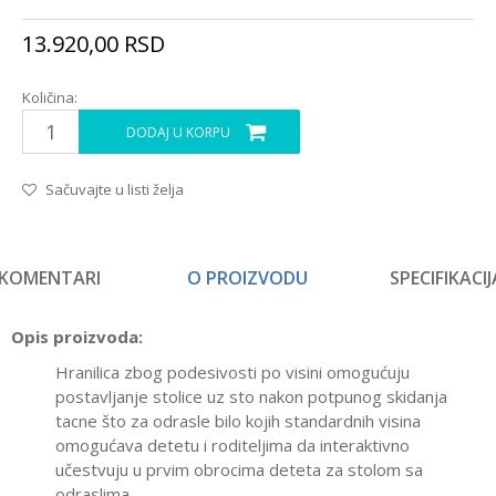
13.920,00
RSD
Količina:
DODAJ U KORPU
Sačuvajte u listi želja
KOMENTARI
O PROIZVODU
SPECIFIKACIJ
Opis proizvoda:
Hranilica zbog podesivosti po visini omogućuju
postavljanje stolice uz sto nakon potpunog skidanja
tacne što za odrasle bilo kojih standardnih visina
omogućava detetu i roditeljima da interaktivno
učestvuju u prvim obrocima deteta za stolom sa
odraslima