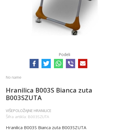
Podeli
No name
Hranilica B003S Bianca zuta
B003SZUTA
VIŠEPOLOŽAJNE HRANILICE
Šifra artikla:
B003SZUTA
Hranilica B003S Bianca zuta B003SZUTA