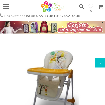
0
0
Pozovite nas na 063/55 33 46 i 011/452 92 40