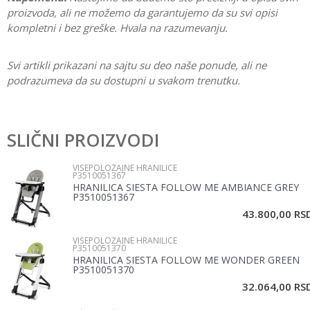
proizvoda, ali ne možemo da garantujemo da su svi opisi
kompletni i bez greške. Hvala na razumevanju.
Svi artikli prikazani na sajtu su deo naše ponude, ali ne
podrazumeva da su dostupni u svakom trenutku.
Karakteristika
Vrednost
Ostavi komentar
Kategorija
Višepoložajne hranilice
SLIČNI PROIZVODI
Ime/Nadimak
Pol
Bebe
VIŠEPOLOŽAJNE HRANILICE
P3510051367
Brend
No name
HRANILICA SIESTA FOLLOW ME AMBIANCE GREY
Email
P3510051367
43.800,00
RS
VIŠEPOLOŽAJNE HRANILICE
Poruka
P3510051370
HRANILICA SIESTA FOLLOW ME WONDER GREEN
P3510051370
32.064,00
RS