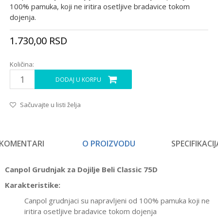
100% pamuka, koji ne iritira osetljive bradavice tokom
dojenja.
1.730,00
RSD
Količina:
DODAJ U KORPU
Sačuvajte u listi želja
KOMENTARI
O PROIZVODU
SPECIFIKACIJ
Canpol Grudnjak za Dojilje Beli Classic 75D
Karakteristike:
Canpol grudnjaci su napravljeni od 100% pamuka koji ne
iritira osetljive bradavice tokom dojenja