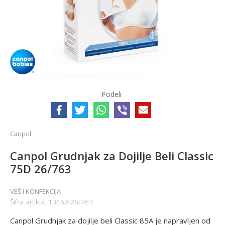
Podeli
Canpol
Canpol Grudnjak za Dojilje Beli Classic
75D 26/763
VEŠ I KONFEKCIJA
Šifra artikla:
13452-26/763
Canpol Grudnjak za dojilje beli Classic 85A je napravljen od