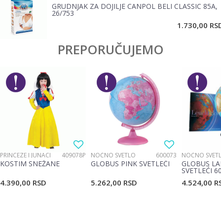
GRUDNJAK ZA DOJILJE CANPOL BELI CLASSIC 85A,
26/753
POŠALJI
1.730,00
RS
PREPORUČUJEMO
PRINCEZE I JUNACI
409078P
NOĆNO SVETLO
600073
NOĆNO SVET
KOSTIM SNEŽANE
GLOBUS PINK SVETLEĆI
GLOBUS LA
SVETLEĆI 6
4.390,00
RSD
5.262,00
RSD
4.524,00
R