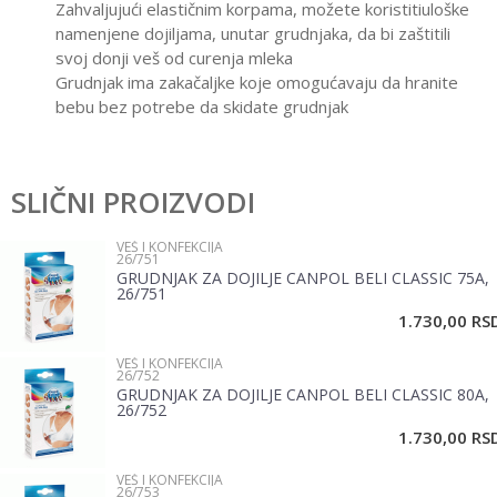
Zahvaljujući elastičnim korpama, možete koristitiuloške
namenjene dojiljama, unutar grudnjaka, da bi zaštitili
svoj donji veš od curenja mleka
Grudnjak ima zakačaljke koje omogućavaju da hranite
bebu bez potrebe da skidate grudnjak
Karakteristika
Vrednost
Ostavi komentar
Kategorija
Veš i konfekcija
SLIČNI PROIZVODI
Ime/Nadimak
Pol
Žene
VEŠ I KONFEKCIJA
26/751
Brend
Canpol
GRUDNJAK ZA DOJILJE CANPOL BELI CLASSIC 75A,
Email
26/751
1.730,00
RS
VEŠ I KONFEKCIJA
Poruka
26/752
GRUDNJAK ZA DOJILJE CANPOL BELI CLASSIC 80A,
26/752
1.730,00
RS
VEŠ I KONFEKCIJA
26/753