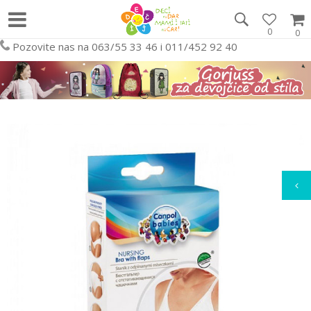
0
0
Pozovite nas na 063/55 33 46 i 011/452 92 40