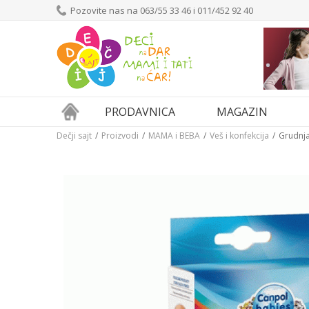
Pozovite nas na 063/55 33 46 i 011/452 92 40
PRODAVNICA
MAGAZIN
Dečji sajt
Proizvodi
MAMA i BEBA
Veš i konfekcija
Grudnja