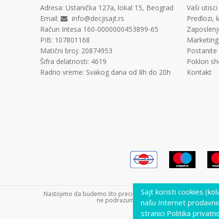
Adresa:
Ustanička 127a, lokal 15, Beograd
Vaši utisci
Email:
info@decjisajt.rs
Predlozi, k
Račun
Intesa 160-0000000453899-65
Zaposlenj
PIB:
107801168
Marketing
Matični broj:
20874953
Postanite
Šifra delatnosti:
4619
Poklon sh
Radno vreme:
Svakog dana od 8h do 20h
Kontakt
Sajt koristi cookies (ko
Nastojimo da budemo što precizniji u opisu proizvoda, prikazu s
ne podrazumeva da su dostupni u svakom tre
našu Internet prodavni
stranici Politika privatno