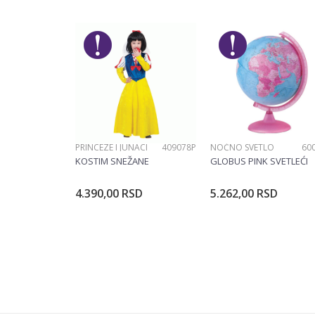
Poruka
POŠALJI
PRINCEZE I JUNACI
409078P
NOĆNO SVETLO
60
KOSTIM SNEŽANE
GLOBUS PINK SVETLEĆI
4.390,00
RSD
5.262,00
RSD
Dodajte u korpu
Dodajte u ko
Veličina
104CM