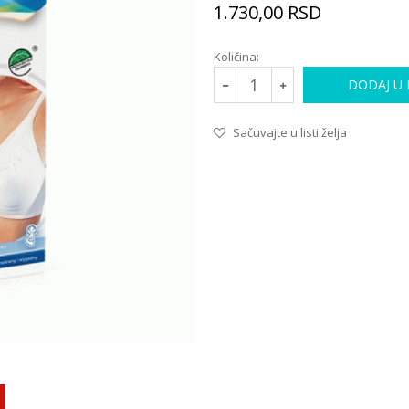
1.730,00
RSD
Količina:
DODAJ U
Sačuvajte u listi želja