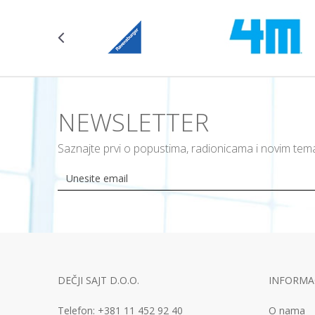
NEWSLETTER
Saznajte prvi o popustima, radionicama i novim te
DEČJI SAJT D.O.O.
INFORMAC
Telefon:
+381 11
452 92 40
O nama