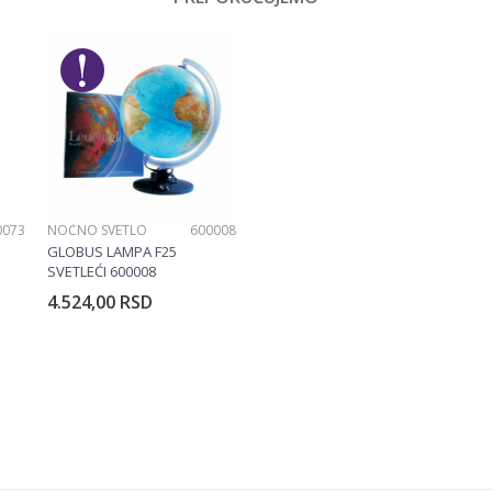
0073
NOĆNO SVETLO
600008
GLOBUS LAMPA F25
SVETLEĆI 600008
4.524,00
RSD
rpu
Dodajte u korpu