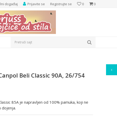
elni događaj
Prijavite se
Registrujte se
0
0
Pretraži sajt
Canpol Beli Classic 90A, 26/754
 Classic 85A je napravljen od 100% pamuka, koji ne
m dojenja.