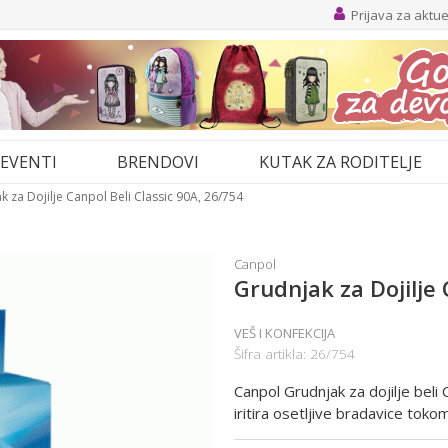
Prijava za aktu
EVENTI
BRENDOVI
KUTAK ZA RODITELJE
k za Dojilje Canpol Beli Classic 90A, 26/754
Canpol
Grudnjak za Dojilje 
VEŠ I KONFEKCIJA
Šifra artikla:
26/754
Canpol Grudnjak za dojilje beli
iritira osetljive bradavice toko