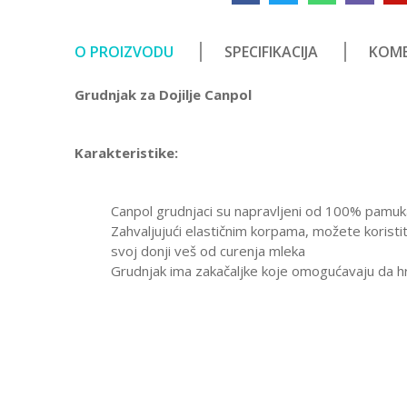
O PROIZVODU
SPECIFIKACIJA
KOME
Grudnjak za Dojilje Canpol
Karakteristike:
Canpol grudnjaci su napravljeni od 100% pamuka 
Zahvaljujući elastičnim korpama, možete koristit
svoj donji veš od curenja mleka
Grudnjak ima zakačaljke koje omogućavaju da h
Karakteristika
Ostavi komentar
Kategorija
Ime/Nadimak
Pol
Brend