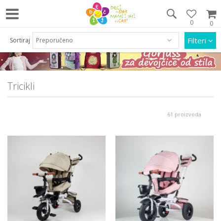
0
0
Pozovite nas na 063/55 33 46 i 011/452 92 40
Filteri
Sortiraj
Tricikli
61 proizvoda