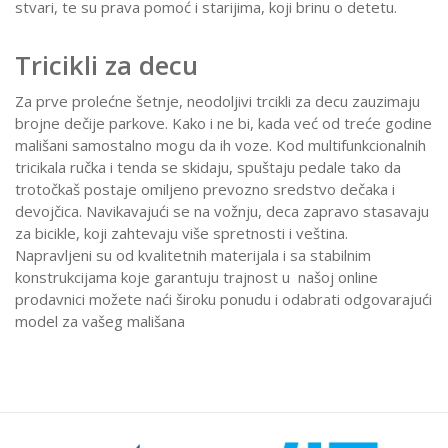
stvari, te su prava pomoć i starijima, koji brinu o detetu.
Tricikli za decu
Za prve prolećne šetnje, neodoljivi trcikli za decu zauzimaju
brojne dečije parkove. Kako i ne bi, kada već od treće godine
mališani samostalno mogu da ih voze. Kod multifunkcionalnih
tricikala ručka i tenda se skidaju, spuštaju pedale tako da
trotočkaš postaje omiljeno prevozno sredstvo dečaka i
devojčica. Navikavajući se na vožnju, deca zapravo stasavaju
za bicikle, koji zahtevaju više spretnosti i veština.
Napravljeni su od kvalitetnih materijala i sa stabilnim
konstrukcijama koje garantuju trajnost u našoj online
prodavnici možete naći široku ponudu i odabrati odgovarajući
model za vašeg mališana