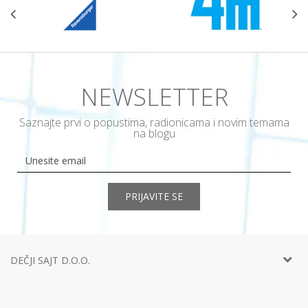
NEWSLETTER
Saznajte prvi o popustima, radionicama i novim temama
na blogu
PRIJAVITE SE
DEČJI SAJT D.O.O.
Telefon:
+381 11
452 92 40
Adresa:
Ustanička 127a, lokal 15, Beograd