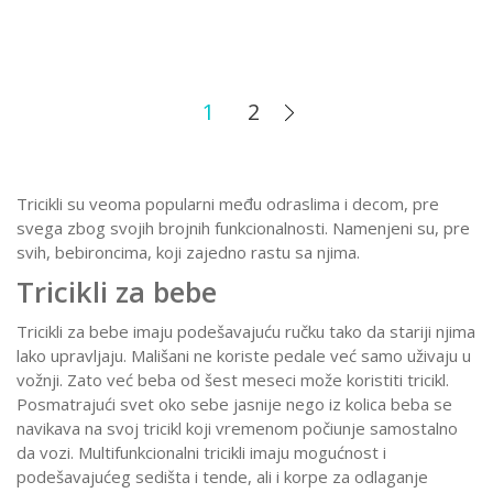
1
2
Tricikli su veoma popularni među odraslima i decom, pre
svega zbog svojih brojnih funkcionalnosti. Namenjeni su, pre
svih, bebironcima, koji zajedno rastu sa njima.
Tricikli za bebe
Tricikli za bebe imaju podešavajuću ručku tako da stariji njima
lako upravljaju. Mališani ne koriste pedale već samo uživaju u
vožnji. Zato već beba od šest meseci može koristiti tricikl.
Posmatrajući svet oko sebe jasnije nego iz kolica beba se
navikava na svoj tricikl koji vremenom počiunje samostalno
da vozi. Multifunkcionalni tricikli imaju mogućnost i
podešavajućeg sedišta i tende, ali i korpe za odlaganje