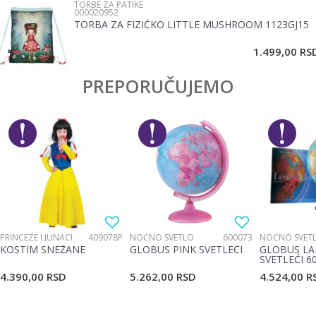
TORBE ZA PATIKE
000020952
TORBA ZA FIZIČKO LITTLE MUSHROOM 1123GJ15
POŠALJI
1.499,00
RS
PREPORUČUJEMO
PRINCEZE I JUNACI
409078P
NOĆNO SVETLO
600073
NOĆNO SVET
KOSTIM SNEŽANE
GLOBUS PINK SVETLEĆI
GLOBUS LA
SVETLEĆI 6
4.390,00
RSD
5.262,00
RSD
4.524,00
R