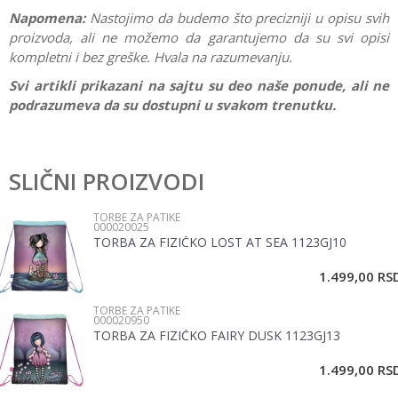
Napomena:
Nastojimo da budemo što precizniji u opisu svih
proizvoda, ali ne možemo da garantujemo da su svi opisi
kompletni i bez greške. Hvala na razumevanju.
Svi artikli prikazani na sajtu su deo naše ponude, ali ne
podrazumeva da su dostupni u svakom trenutku.
Ostavi komentar
SLIČNI PROIZVODI
Ime/Nadimak
TORBE ZA PATIKE
000020025
TORBA ZA FIZIČKO LOST AT SEA 1123GJ10
Email
1.499,00
RS
TORBE ZA PATIKE
Poruka
000020950
TORBA ZA FIZIČKO FAIRY DUSK 1123GJ13
1.499,00
RS