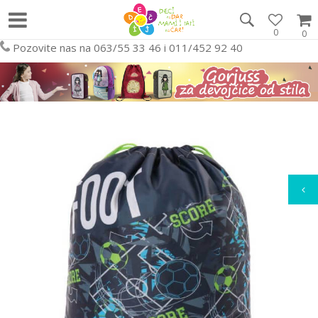
0
0
Pozovite nas na 063/55 33 46 i 011/452 92 40