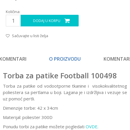
Količina:
DODAJ U KORPU
Sačuvajte u listi želja
KOMENTARI
O PROIZVODU
KOMENTAR
Torba za patike Football 100498
Torba za patike od vodootporne tkanine i visokokvalitetnog
poliestera sa pertlama u boji. Lagana je i izdržljiva i vezuje se
uz pomoć pertli.
Dimenzije torbe: 42 x 34cm
Materijal: poliester 300D
Ponudu torbi za patike možete pogledati
OVDE
.