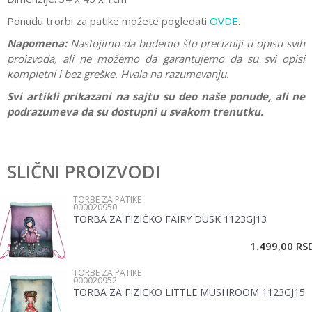
Ponudu trorbi za patike možete pogledati
OVDE
.
Napomena:
Nastojimo da budemo što precizniji u opisu svih
proizvoda, ali ne možemo da garantujemo da su svi opisi
kompletni i bez greške. Hvala na razumevanju.
Svi artikli prikazani na sajtu su deo naše ponude, ali ne
podrazumeva da su dostupni u svakom trenutku.
Karakteristika
Vrednost
Ostavi komentar
Kategorija
Torbe za patike
SLIČNI PROIZVODI
Ime/Nadimak
Pol
Devojčice
TORBE ZA PATIKE
000020950
Brend
Gorjuss
TORBA ZA FIZIČKO FAIRY DUSK 1123GJ13
Email
1.499,00
RS
TORBE ZA PATIKE
Poruka
000020952
TORBA ZA FIZIČKO LITTLE MUSHROOM 1123GJ15