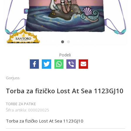
1
2
Podeli
Gorjuss
Torba za fizičko Lost At Sea 1123GJ10
TORBE ZA PATIKE
Šifra artikla:
000020025
Torba za fizičko Lost At Sea 1123GJ10