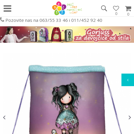
0
0
Pozovite nas na 063/55 33 46 i 011/452 92 40