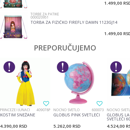
1.499,00
RS
TORBE ZA PATIKE
000020951
TORBA ZA FIZIČKO FIREFLY DAWN 1123GJ14
POŠALJI
1.499,00
RS
PREPORUČUJEMO
PRINCEZE I JUNACI
409078P
NOĆNO SVETLO
600073
NOĆNO SVET
KOSTIM SNEŽANE
GLOBUS PINK SVETLEĆI
GLOBUS LA
SVETLEĆI 6
4.390,00
RSD
5.262,00
RSD
4.524,00
R