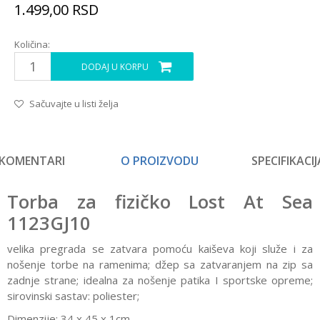
1.499,00
RSD
Količina:
DODAJ U KORPU
Sačuvajte u listi želja
KOMENTARI
O PROIZVODU
SPECIFIKACIJ
Torba za fizičko Lost At Sea
1123GJ10
velika pregrada se zatvara pomoću kaiševa koji služe i za
nošenje torbe na ramenima; džep sa zatvaranjem na zip sa
zadnje strane; idealna za nošenje patika I sportske opreme;
sirovinski sastav: poliester;
Dimenzije: 34 x 45 x 1cm