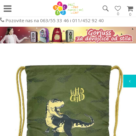
0
0
Pozovite nas na 063/55 33 46 i 011/452 92 40