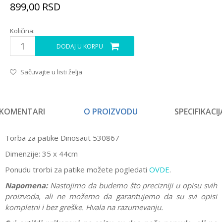
899,00
RSD
Količina:
DODAJ U KORPU
Sačuvajte u listi želja
KOMENTARI
O PROIZVODU
SPECIFIKACIJ
Torba za patike Dinosaut 530867
Dimenzije: 35 x 44cm
Ponudu trorbi za patike možete pogledati
OVDE
.
Napomena:
Nastojimo da budemo što precizniji u opisu svih
proizvoda, ali ne možemo da garantujemo da su svi opisi
kompletni i bez greške. Hvala na razumevanju.