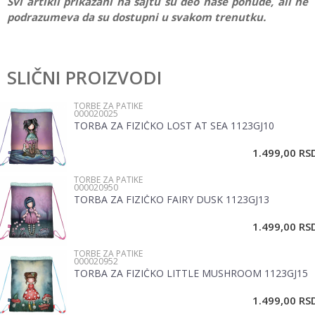
Svi artikli prikazani na sajtu su deo naše ponude, ali ne
podrazumeva da su dostupni u svakom trenutku.
Karakteristika
Vrednost
Ostavi komentar
Kategorija
Torbe za patike
SLIČNI PROIZVODI
Ime/Nadimak
Pol
Dečaci
TORBE ZA PATIKE
000020025
Brend
No name
TORBA ZA FIZIČKO LOST AT SEA 1123GJ10
Email
1.499,00
RS
TORBE ZA PATIKE
Poruka
000020950
TORBA ZA FIZIČKO FAIRY DUSK 1123GJ13
1.499,00
RS
TORBE ZA PATIKE
000020952
TORBA ZA FIZIČKO LITTLE MUSHROOM 1123GJ15
POŠALJI
1.499,00
RS