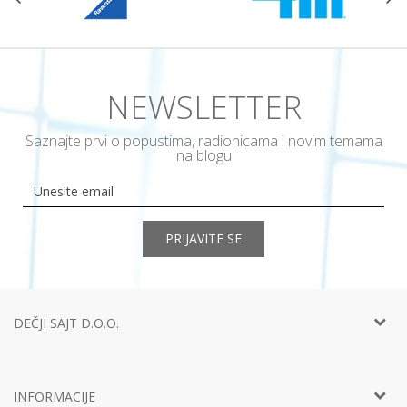
NEWSLETTER
Saznajte prvi o popustima, radionicama i novim temama
na blogu
PRIJAVITE SE
DEČJI SAJT D.O.O.
Telefon:
+381 11
452 92 40
Adresa:
Ustanička 127a, lokal 15, Beograd
INFORMACIJE
Email:
info@decjisajt.rs