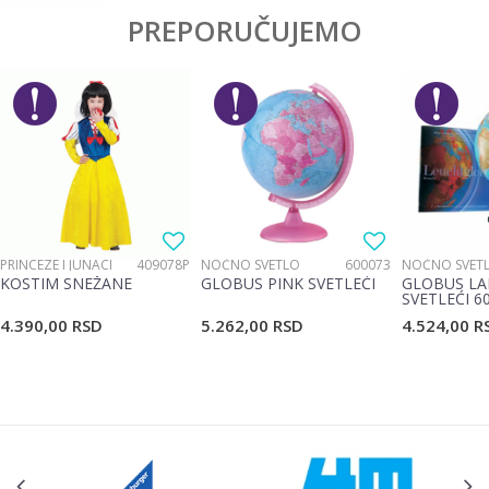
PREPORUČUJEMO
PRINCEZE I JUNACI
409078P
NOĆNO SVETLO
600073
NOĆNO SVET
KOSTIM SNEŽANE
GLOBUS PINK SVETLEĆI
GLOBUS LA
SVETLEĆI 6
4.390,00
RSD
5.262,00
RSD
4.524,00
R