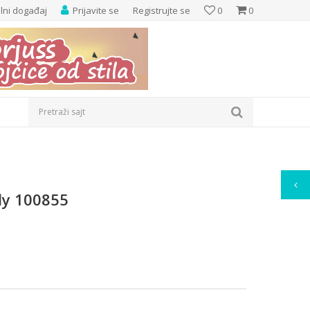
elni događaj
Prijavite se
Registrujte se
0
0
Pretraži sajt
fly 100855