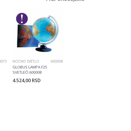
0073
NOĆNO SVETLO
600008
GLOBUS LAMPA F25
SVETLEĆI 600008
4.524,00
RSD
rpu
Dodajte u korpu