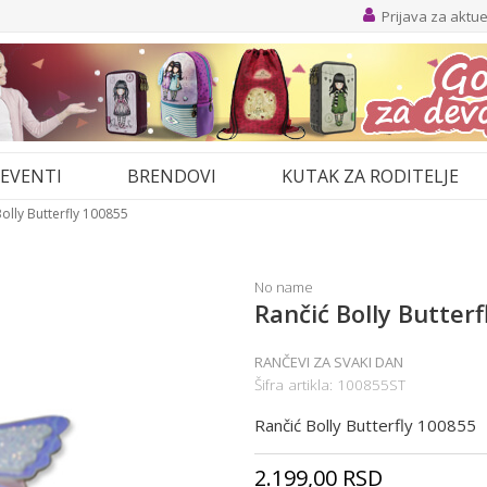
Prijava za aktu
EVENTI
BRENDOVI
KUTAK ZA RODITELJE
olly Butterfly 100855
No name
Rančić Bolly Butter
RANČEVI ZA SVAKI DAN
Šifra artikla:
100855ST
Rančić Bolly Butterfly 100855
2.199,00
RSD