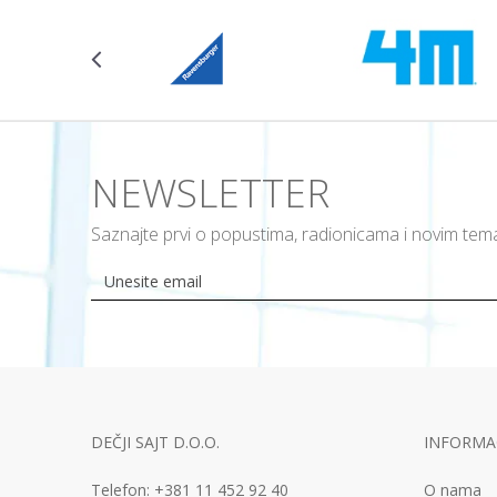
NEWSLETTER
Saznajte prvi o popustima, radionicama i novim te
DEČJI SAJT D.O.O.
INFORMAC
Telefon:
+381 11
452 92 40
O nama