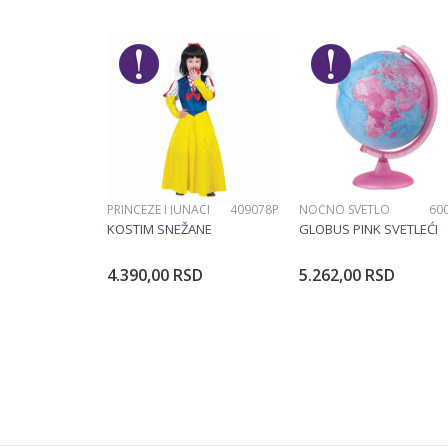
POŠALJI
PRINCEZE I JUNACI
409078P
NOĆNO SVETLO
60
KOSTIM SNEŽANE
GLOBUS PINK SVETLEĆI
4.390,00
RSD
5.262,00
RSD
Dodajte u korpu
Dodajte u ko
Veličina
104CM