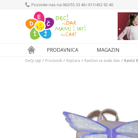
Pozovite nas na 063/55 33 46 i 011/452 92 40
PRODAVNICA
MAGAZIN
Dečji sajt
Proizvodi
Knjižara
Rančevi za svaki dan
Rančić B