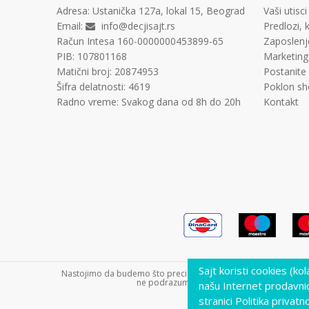
Adresa:
Ustanička 127a, lokal 15, Beograd
Vaši utisci
Email:
info@decjisajt.rs
Predlozi, k
Račun
Intesa 160-0000000453899-65
Zaposlenj
PIB:
107801168
Marketing
Matični broj:
20874953
Postanite
Šifra delatnosti:
4619
Poklon sh
Radno vreme:
Svakog dana od 8h do 20h
Kontakt
Sajt koristi cookies (ko
Nastojimo da budemo što precizniji u opisu proizvoda, prikazu s
ne podrazumeva da su dostupni u svakom tre
našu Internet prodavni
stranici Politika privatno