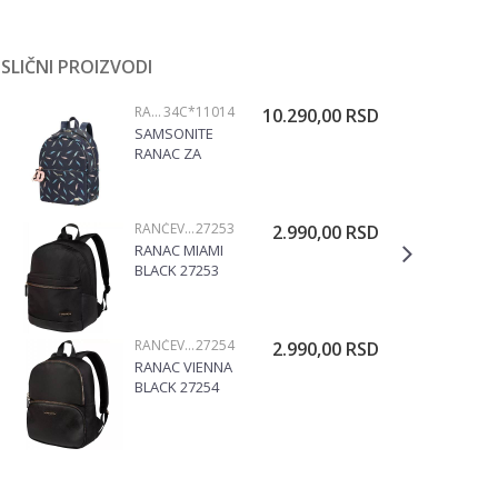
SLIČNI PROIZVODI
RANČEVI ZA SVAKI DAN
34C*11014
10.290,00
RSD
SAMSONITE
RANAC ZA
VRTIĆ DUMBO
FEATHERS
34C*11014
RANČEVI ZA SVAKI DAN
27253
2.990,00
RSD
RANAC MIAMI
BLACK 27253
RANČEVI ZA SVAKI DAN
27254
2.990,00
RSD
RANAC VIENNA
BLACK 27254