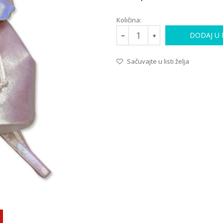
Količina:
DODAJ U
Sačuvajte u listi želja