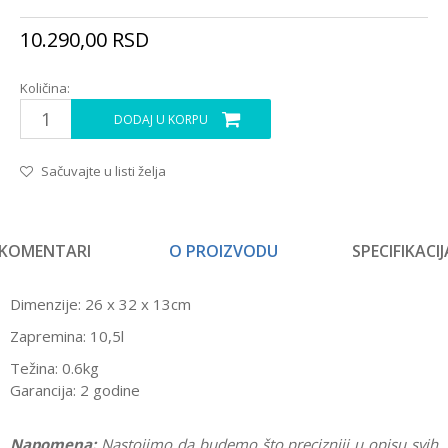
10.290,00
RSD
Količina:
DODAJ U KORPU
Sačuvajte u listi želja
KOMENTARI
O PROIZVODU
SPECIFIKACIJ
Dimenzije: 26 x 32 x 13cm
Zapremina: 10,5l
Težina: 0.6kg
Garancija: 2 godine
Napomena:
Nastojimo da budemo što precizniji u opisu svih