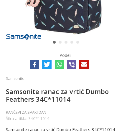
1
2
3
4
5
Podeli
Samsonite
Samsonite ranac za vrtić Dumbo
Feathers 34C*11014
RANČEVI ZA SVAKI DAN
Šifra artikla:
34C*11014
Samsonite ranac za vrtić Dumbo Feathers 34C*11014