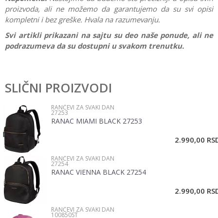
proizvoda, ali ne možemo da garantujemo da su svi opisi
kompletni i bez greške. Hvala na razumevanju.
Svi artikli prikazani na sajtu su deo naše ponude, ali ne
podrazumeva da su dostupni u svakom trenutku.
Karakteristika
Vrednost
Ostavi komentar
Kategorija
Rančevi za svaki dan
SLIČNI PROIZVODI
Ime/Nadimak
Pol
Devojčice
RANČEVI ZA SVAKI DAN
27253
Brend
Samsonite
RANAC MIAMI BLACK 27253
Email
2.990,00
RS
RANČEVI ZA SVAKI DAN
Poruka
27254
RANAC VIENNA BLACK 27254
2.990,00
RS
RANČEVI ZA SVAKI DAN
100850ST