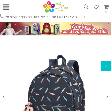
0
0
Pozovite nas na 063/55 33 46 i 011/452 92 40