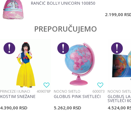
RANČIĆ BOLLY UNICORN 100850
POŠALJI
2.199,00
RS
PREPORUČUJEMO
PRINCEZE I JUNACI
409078P
NOĆNO SVETLO
600073
NOĆNO SVET
KOSTIM SNEŽANE
GLOBUS PINK SVETLEĆI
GLOBUS LA
SVETLEĆI 6
4.390,00
RSD
5.262,00
RSD
4.524,00
R