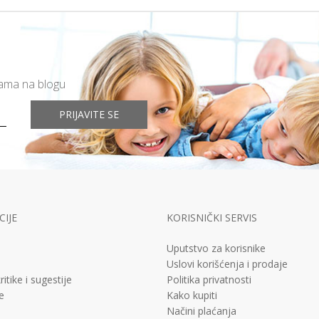
mama na blogu
PRIJAVITE SE
IJE
KORISNIČKI SERVIS
Uputstvo za korisnike
Uslovi korišćenja i prodaje
ritike i sugestije
Politika privatnosti
e
Kako kupiti
Načini plaćanja