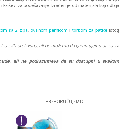
ni kaiševi za podešavanje Izrađen je od materijala koji odbija
com sa 2 zipa
,
ovalnom pernicom
i
torbom za patike
istog
pisu svih proizvoda, ali ne možemo da garantujemo da su svi
ponude, ali ne podrazumeva da su dostupni u svakom
Vrednost
Rančevi za školu
PREPORUČUJEMO
Email
Devojčice
Gorjuss