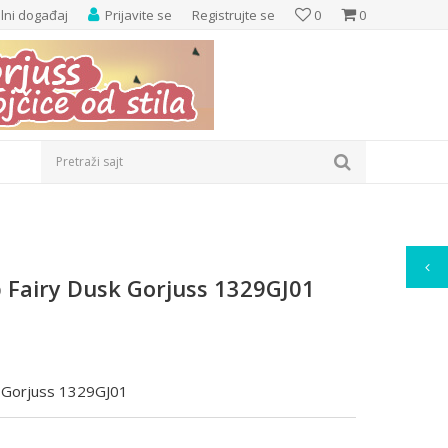
elni događaj
Prijavite se
Registrujte se
0
0
Pretraži sajt
p Fairy Dusk Gorjuss 1329GJ01
k Gorjuss 1329GJ01