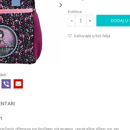
Količina:
DODAJ U
Sačuvajte u listi želja
deli
NTARI
01
režasti džepovi na bočnim stranama, unutrašnji džep na zip,