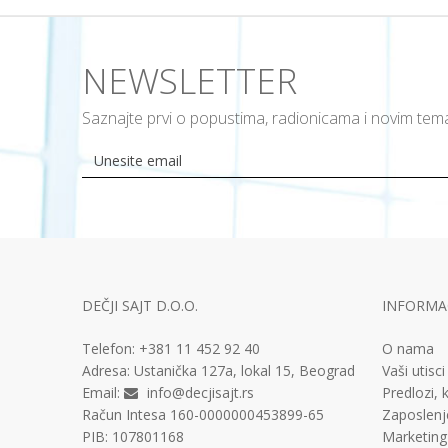
NEWSLETTER
Saznajte prvi o popustima, radionicama i novim te
DEČJI SAJT D.O.O.
INFORMAC
Telefon:
+381 11
452 92 40
O nama
Adresa:
Ustanička 127a, lokal 15, Beograd
Vaši utisci
Email:
info@decjisajt.rs
Predlozi, k
Račun
Intesa 160-0000000453899-65
Zaposlenj
PIB:
107801168
Marketing