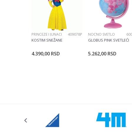
PRINCEZE I JUNACI
409078P
NOĆNO SVETLO
60
POŠALJI
KOSTIM SNEŽANE
GLOBUS PINK SVETLEĆI
4.390,00
RSD
5.262,00
RSD
Dodajte u korpu
Dodajte u ko
Veličina
104CM