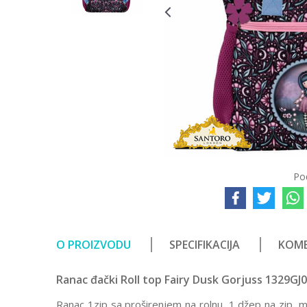
Po
O PROIZVODU
SPECIFIKACIJA
KOME
Ranac đački Roll top Fairy Dusk Gorjuss 1329GJ
Ranac 1zip sa proširenjem na rolnu, 1 džep na zip, m