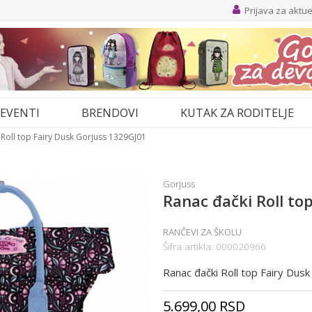
Prijava za aktu
EVENTI
BRENDOVI
KUTAK ZA RODITELJE
 Roll top Fairy Dusk Gorjuss 1329GJ01
Gorjuss
Ranac đački Roll to
RANČEVI ZA ŠKOLU
Šifra artikla:
000020966
Ranac đački Roll top Fairy Dus
5.699,00
RSD