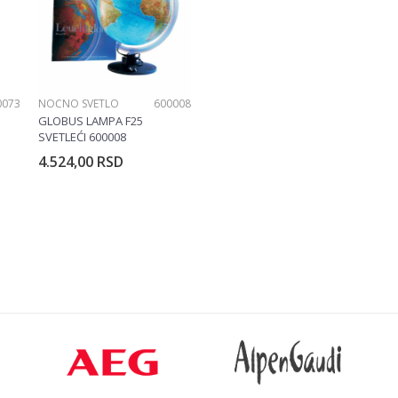
0073
NOĆNO SVETLO
600008
GLOBUS LAMPA F25
SVETLEĆI 600008
4.524,00
RSD
rpu
Dodajte u korpu