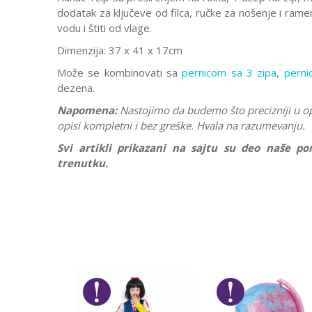
dodatak za ključeve od filca, ručke za nošenje i rame
vodu i štiti od vlage.
Dimenzija: 37 x 41 x 17cm
Može se kombinovati sa
pernicom sa 3 zipa
,
perni
dezena.
Napomena:
Nastojimo da budemo što precizniji u o
opisi kompletni i bez greške. Hvala na razumevanju.
Svi artikli prikazani na sajtu su deo naše 
trenutku.
Karakteristika
Ostavi komentar
Kategorija
Ime/Nadimak
Pol
Brend
Poruka