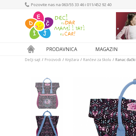
Pozovite nas na 063/55 33 46 i 011/452 92 40
PRODAVNICA
MAGAZIN
Dečji sajt
Proizvodi
Knjižara
Rančevi za školu
Ranac đački