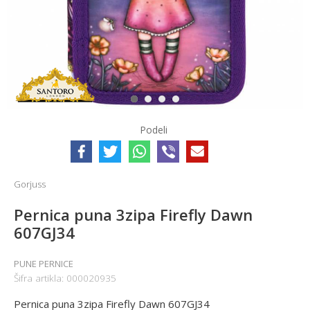
1
2
3
4
Podeli
Gorjuss
Pernica puna 3zipa Firefly Dawn
607GJ34
PUNE PERNICE
Šifra artikla:
000020935
Pernica puna 3zipa Firefly Dawn 607GJ34