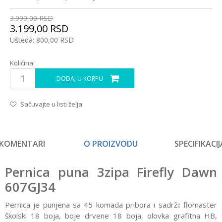
3.999,00
RSD
3.199,00
RSD
Ušteda:
800,00
RSD
Količina:
DODAJ U KORPU
Sačuvajte u listi želja
KOMENTARI
O PROIZVODU
SPECIFIKACIJ
Pernica puna 3zipa Firefly Dawn
607GJ34
Pernica je punjena sa 45 komada pribora i sadrži:
flomaster
školski 18 boja, boje drvene 18 boja, olovka grafitna HB,