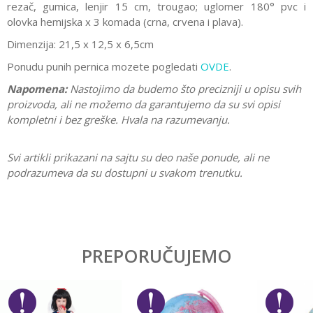
rezač, gumica, lenjir 15 cm, trougao; uglomer 180° pvc i
olovka hemijska x 3 komada (crna, crvena i plava).
Dimenzija:
21,5 x 12,5 x 6,5cm
Ponudu punih pernica mozete pogledati
OVDE
.
Napomena:
Nastojimo da budemo što precizniji u opisu svih
proizvoda, ali ne možemo da garantujemo da su svi opisi
kompletni i bez greške. Hvala na razumevanju.
Svi artikli prikazani na sajtu su deo naše ponude, ali ne
podrazumeva da su dostupni u svakom trenutku.
Karakteristika
Vrednost
Ostavi komentar
Kategorija
Pune pernice
PREPORUČUJEMO
Ime/Nadimak
Pol
Devojčice
Brend
Gorjuss
Email