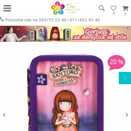
0
0
Pozovite nas na 063/55 33 46 i 011/452 92 40
20
%