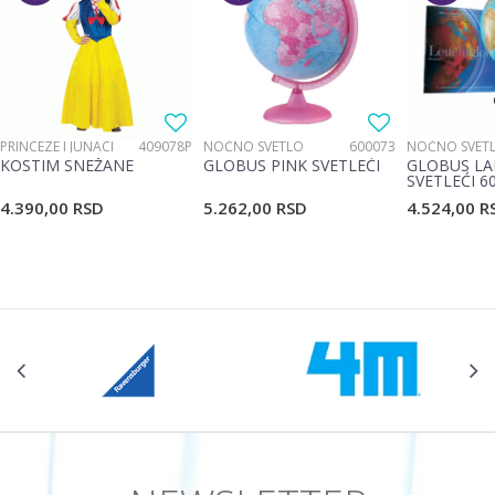
Poruka
PRINCEZE I JUNACI
409078P
NOĆNO SVETLO
600073
NOĆNO SVET
KOSTIM SNEŽANE
GLOBUS PINK SVETLEĆI
GLOBUS LA
SVETLEĆI 6
4.390,00
RSD
5.262,00
RSD
4.524,00
R
POŠALJI