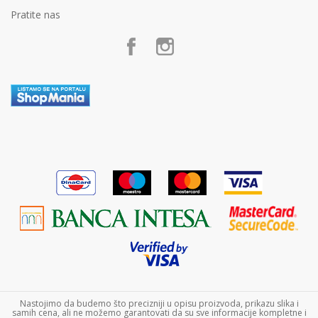
Marketing
Politika privatnosti
Pratite nas
Postanite partner
Kako kupiti
Poklon shop „Zavrzlama“
Načini plaćanja
Kontakt
Plaćanje karticama
Plaćanje karticama na rate bez kamate
Zamena veličine i zamena artikla za drugi
Reklamacije
Povraćaj sredstava
Pravo na odustajanje
Uslovi isporuke
Najčešća pitanja
Nastojimo da budemo što precizniji u opisu proizvoda, prikazu slika i
samih cena, ali ne možemo garantovati da su sve informacije kompletne i