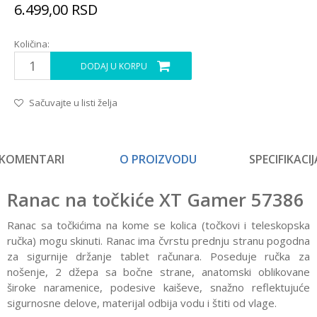
6.499,00
RSD
Količina:
DODAJ U KORPU
Sačuvajte u listi želja
KOMENTARI
O PROIZVODU
SPECIFIKACIJ
Ranac na točkiće XT Gamer 57386
Ranac sa točkićima na kome se kolica (točkovi i teleskopska
ručka) mogu skinuti. Ranac ima čvrstu prednju stranu pogodna
za sigurnije držanje tablet računara. Poseduje ručka za
nošenje, 2 džepa sa bočne strane, anatomski oblikovane
široke naramenice, podesive kaiševe, snažno reflektujuće
sigurnosne delove, materijal odbija vodu i štiti od vlage.