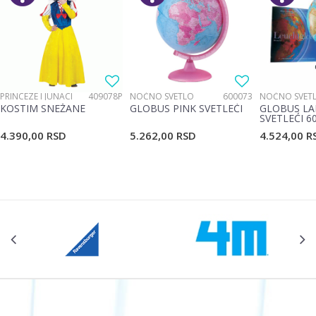
PRINCEZE I JUNACI
409078P
NOĆNO SVETLO
600073
NOĆNO SVET
KOSTIM SNEŽANE
GLOBUS PINK SVETLEĆI
GLOBUS LA
SVETLEĆI 6
4.390,00
RSD
5.262,00
RSD
4.524,00
R