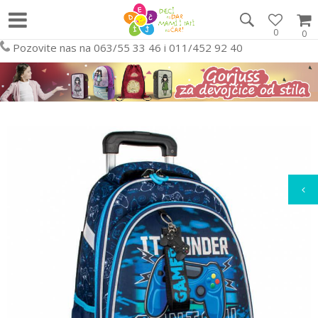
0
0
Pozovite nas na 063/55 33 46 i 011/452 92 40