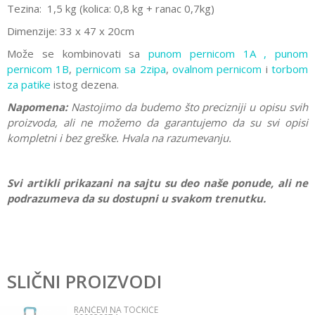
Tezina:
1,5 kg (kolica: 0,8 kg + ranac 0,7kg)
Dimenzije: 33 x 47 x 20cm
Može se kombinovati sa
punom pernicom 1A
,
punom
pernicom
1B
,
pernicom sa 2zipa
,
ovalnom pernicom
i
torbom
za patike
istog dezena.
Napomena:
Nastojimo da budemo što precizniji u opisu svih
proizvoda, ali ne možemo da garantujemo da su svi opisi
kompletni i bez greške. Hvala na razumevanju.
Svi artikli prikazani na sajtu su deo naše ponude, ali ne
podrazumeva da su dostupni u svakom trenutku.
Karakteristika
Vrednost
Ostavi komentar
Kategorija
Rančevi na točkiće
SLIČNI PROIZVODI
Ime/Nadimak
Pol
Dečaci
RANČEVI NA TOČKIĆE