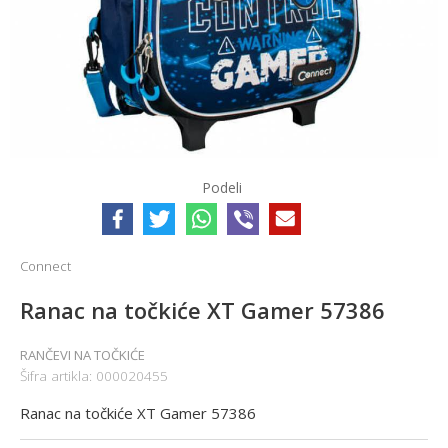
Podeli
Connect
Ranac na točkiće XT Gamer 57386
RANČEVI NA TOČKIĆE
Šifra artikla:
000020455
Ranac na točkiće XT Gamer 57386