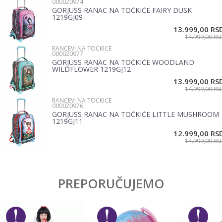
000020974
Brend
Connect
GORJUSS RANAC NA TOČKIĆE FAIRY DUSK
Email
1219GJ09
13.999,00
RS
14.999,00
RS
RANČEVI NA TOČKIĆE
Poruka
000020977
GORJUSS RANAC NA TOČKIĆE WOODLAND
WILDFLOWER 1219GJ12
13.999,00
RS
14.999,00
RS
RANČEVI NA TOČKIĆE
000020976
GORJUSS RANAC NA TOČKIĆE LITTLE MUSHROOM
1219GJ11
POŠALJI
12.999,00
RS
14.999,00
RS
PREPORUČUJEMO