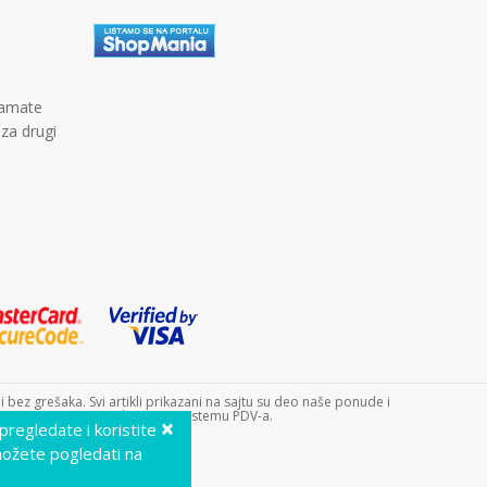
kamate
 za drugi
bez grešaka. Svi artikli prikazani na sajtu su deo naše ponude i
 9240. Dečji sajt doo nije u sistemu PDV-a.
×
 pregledate i koristite
možete pogledati na