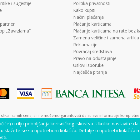
ritike i sugestije
Politika privatnosti
e
Kako kupiti
Načini plaćanja
 partner
Plaćanje karticama
op „Zavrzlama“
Plaćanje karticama na rate bez 
Zamena veličine i zamena artikla
Reklamacije
Povraćaj sredstava
Pravo na odustajanje
Uslovi isporuke
Najčešća pitanja
lika i samih cena, ali ne možemo garantovati da su sve informacije kompletne i 
nutku. Raspoloživost robe možete proveriti pozivom Call Centra na +381 11 452
lačiće) u cilju poboljšanja korisničkog iskustva. Ukoliko nastavite da
cu slažete se sa upotrebom kolačića. Detalje o upotrebi kolačića 
www.decjisajt.rs
NB SOFT
©2026
, Izrada
. Sva prava zadržana.
sti.