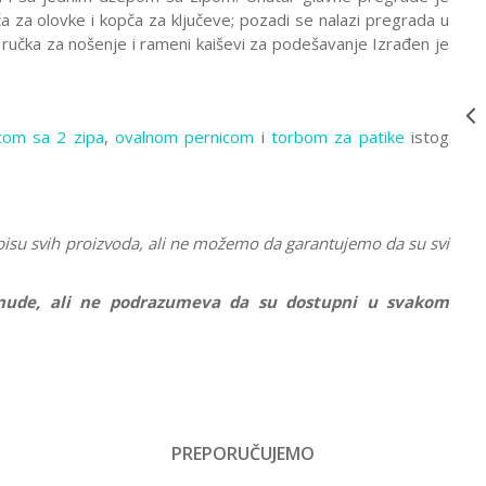
IMPACT DARK
a za olovke i kopča za ključeve; pozadi se nalazi pregrada u
RANČEVI NA TOČKIĆE
NS33155
7.999,00
RSD
531136
 ručka za nošenje i rameni kaiševi za podešavanje Izrađen je
RANAC NA
TOČKIĆE
URBAN
PREMIUM
SC2540
RANČEVI NA TOČKIĆE
SC2542
7.999,00
RSD
com sa 2 zipa
,
ovalnom pernicom
i
torbom za patike
istog
RANAC NA
TOČKIĆE
URBAN
PREMIUM
SC2542
pisu svih proizvoda, ali ne možemo da garantujemo da su svi
ponude, ali ne podrazumeva da su dostupni u svakom
Vrednost
Rančevi na točkiće
PREPORUČUJEMO
Email
Devojčice