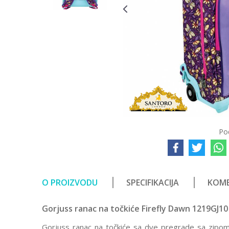
Po
O PROIZVODU
SPECIFIKACIJA
KOME
Gorjuss ranac na točkiće Firefly Dawn 1219GJ10
Gorjuss ranac na točkiće sa dve pregrade sa zipo