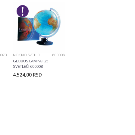
Gorjuss
0073
NOĆNO SVETLO
600008
GLOBUS LAMPA F25
SVETLEĆI 600008
4.524,00
RSD
rpu
Dodajte u korpu