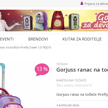
Prijava za aktu
EVENTI
BRENDOVI
KUTAK ZA RODITELJE
anac na točkiće Firefly Dawn 1219GJ10
Gorjuss
13
%
Gorjuss ranac na to
RANČEVI NA TOČKIĆE
Šifra artikla:
000020975
Gorjuss ranac na točkiće Fire
14.999,00
RSD