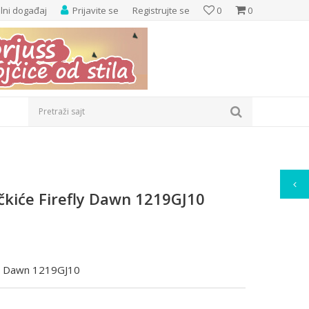
elni događaj
Prijavite se
Registrujte se
0
0
Pretraži sajt
čkiće Firefly Dawn 1219GJ10
fly Dawn 1219GJ10