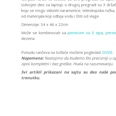
izdvojen deo za laptop; u drugoj pregradi su 3 držač
koju se mogu skloniti naramenice; teleskopska ručka,
od materijala koji odbija vodu i štiti od vlage
Dimenzije: 34 x 46 x 22cm
Može se kombinovati sa
pernicom sa 3 zipa
,
perni
dezena.
Ponudu rančeva na točkiće možete pogledati
OVDE
.
Napomena:
Nastojimo da budemo što precizniji u o
opisi kompletni i bez greške. Hvala na razumevanju.
Svi artikli prikazani na sajtu su deo naše 
trenutku.
Karakteristika
Ostavi komentar
Kategorija
Ime/Nadimak
Pol