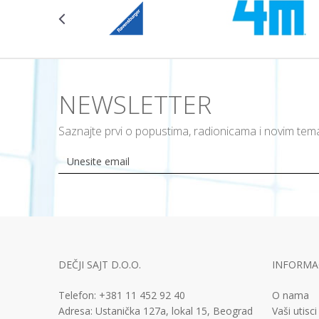
NEWSLETTER
Saznajte prvi o popustima, radionicama i novim te
DEČJI SAJT D.O.O.
INFORMAC
Telefon:
+381 11
452 92 40
O nama
Adresa:
Ustanička 127a, lokal 15, Beograd
Vaši utisci