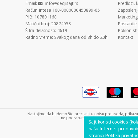
Email:
info@decjisajt.rs
Predlozi, k
Račun
Intesa 160-0000000453899-65
Zaposlenj
PIB:
107801168
Marketing
Matični broj:
20874953
Postanite
Šifra delatnosti:
4619
Poklon sh
Radno vreme:
Svakog dana od 8h do 20h
Kontakt
Nastojimo da budemo što precizniji u opisu proizvoda, prikazu s
ne podrazumeva da su dostupni u svakom tre
Sajt koristi cookies (ko
našu Internet prodavni
stranici Politika privatno