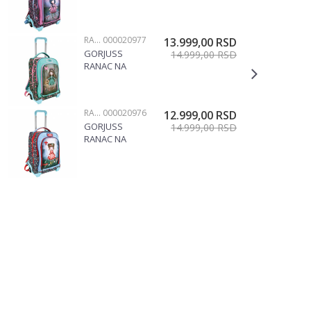
TOČKIĆE FAIRY
DUSK
1219GJ09
RANČEVI NA TOČKIĆE
000020977
13.999,00
RSD
GORJUSS
14.999,00
RSD
RANAC NA
TOČKIĆE
WOODLAND
WILDFLOWER
RANČEVI NA TOČKIĆE
000020976
12.999,00
RSD
1219GJ12
GORJUSS
14.999,00
RSD
RANAC NA
TOČKIĆE LITTLE
MUSHROOM
1219GJ11