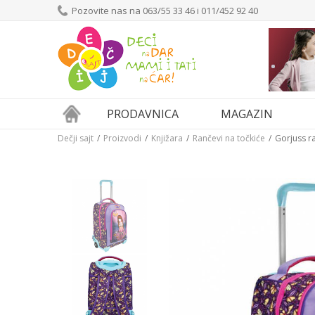
Pozovite nas na 063/55 33 46 i 011/452 92 40
PRODAVNICA
MAGAZIN
Dečji sajt
Proizvodi
Knjižara
Rančevi na točkiće
Gorjuss r