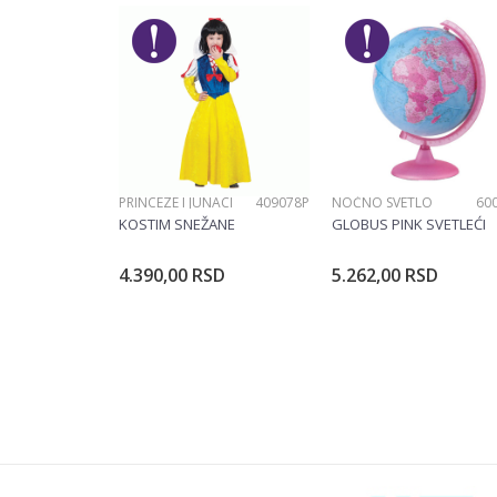
Brend
Poruka
PRINCEZE I JUNACI
409078P
NOĆNO SVETLO
60
POŠALJI
KOSTIM SNEŽANE
GLOBUS PINK SVETLEĆI
4.390,00
RSD
5.262,00
RSD
Dodajte u korpu
Dodajte u ko
Veličina
104CM