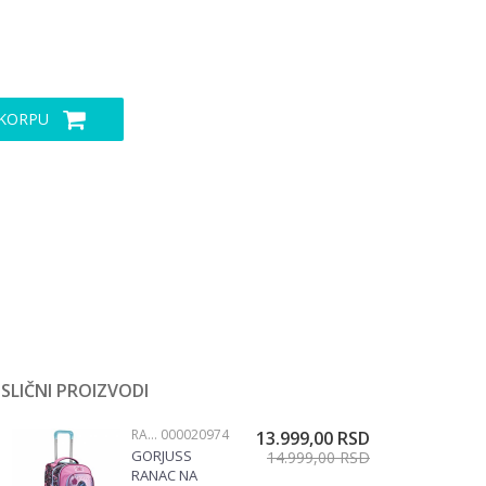
 KORPU
SLIČNI PROIZVODI
RANČEVI NA TOČKIĆE
000020974
13.999,00
RSD
GORJUSS
14.999,00
RSD
RANAC NA