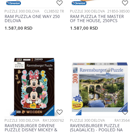
PUZZLE 300 DELOVA
CL38502 TR
PUZZLE 300 DELOVA
21850-38500
RAM PUZZLA ONE WAY 250
RAM PUZZLA THE MASTER
DELOVA
OF THE HOUSE, 250PCS
38500
1.587,00
RSD
1.587,00
RSD
PUZZLE 300 DELOVA
RA12000762
PUZZLE 300 DELOVA
RA13564
RAVENSBURGER DRVENE
RAVENSBURGER PUZZLE
PUZZLE DISNEY MICKEY &
(SLAGALICE) - POGLED NA
MINNIE RA12000762
REKU RA13564