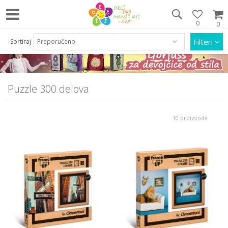
0
0
Pozovite nas na 063/55 33 46 i 011/452 92 40
Filteri
Sortiraj
Puzzle 300 delova
10 proizvoda