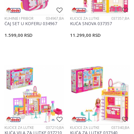
KUHINJE I PRIBOR
034967,BA
KUĆICE ZA LUTKE
037357,BA
ČAJ SET U KOFERU 034967
KUĆA SNOVA 037357
1.599,00
RSD
11.299,00
RSD
KUĆICE ZA LUTKE
037210,BA
KUĆICE ZA LUTKE
037340,BA
KUĆA VILA ZA LUTKE 037210
KUĆA ZA LUTKE 037340