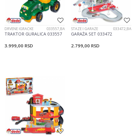
DRVENE IGRAČKE
033557,BA
STAZE I GARAŽE
033472,BA
TRAKTOR GURALICA 033557
GARAŽA SET 033472
3.999,00
RSD
2.799,00
RSD