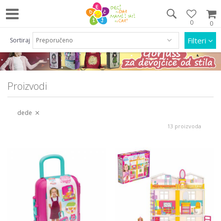
0
0
Pozovite nas na 063/55 33 46 i 011/452 92 40
Filteri
Sortiraj
Proizvodi
dede
13 proizvoda