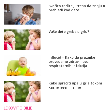
Sve što roditelji treba da znaju o
prehladi kod dece
Vaše dete grebe u grlu?
Influcid – Kako da praznike
provedemo zdravi i bez
respiratornih infekcija
Kako sprečiti upalu grla tokom
kasne jeseni i zime
LEKOVITO BILJE