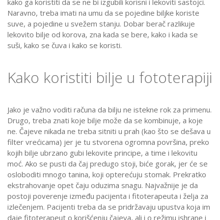
kako ga koristiti da se ne bi izgubili korisni i lekoviti sastojci.
Naravno, treba imati na umu da se pojedine biljke koriste
suve, a pojedine u svežem stanju. Dobar berač razlikuje
lekovito bilje od korova, zna kada se bere, kako i kada se
suši, kako se čuva i kako se koristi.
Kako koristiti bilje u fototerapiji
Jako je važno voditi računa da bilju ne istekne rok za primenu.
Drugo, treba znati koje bilje može da se kombinuje, a koje
ne. Čajeve nikada ne treba sitniti u prah (kao što se dešava u
filter vrećicama) jer je tu stvorena ogromna površina, preko
kojih bilje ubrzano gubi lekovite principe, a time i lekovitu
moć. Ako se pusti da čaj predugo stoji, biće gorak, jer će se
osloboditi mnogo tanina, koji opterećuju stomak. Prekratko
ekstrahovanje opet čaju oduzima snagu. Najvažnije je da
postoji poverenje između pacijenta i fitoterapeuta i želja za
izlečenjem. Pacijenti treba da se pridržavaju upustva koja im
daje fitoterapeut o korišćenju čajeva, ali i o režimu ishrane i