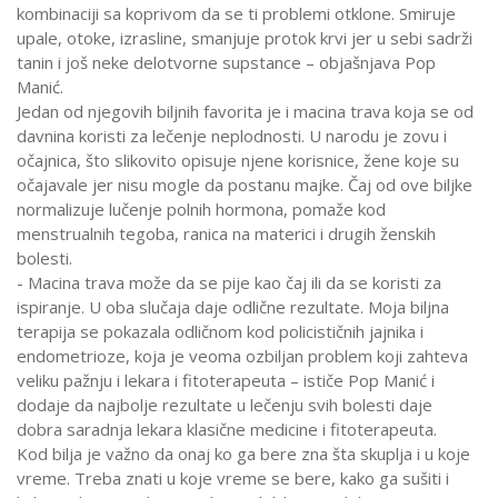
kombinaciji sa koprivom da se ti problemi otklone. Smiruje
upale, otoke, izrasline, smanjuje protok krvi jer u sebi sadrži
tanin i još neke delotvorne supstance – objašnjava Pop
Manić.
Jedan od njegovih biljnih favorita je i macina trava koja se od
davnina koristi za lečenje neplodnosti. U narodu je zovu i
očajnica, što slikovito opisuje njene korisnice, žene koje su
očajavale jer nisu mogle da postanu majke. Čaj od ove biljke
normalizuje lučenje polnih hormona, pomaže kod
menstrualnih tegoba, ranica na materici i drugih ženskih
bolesti.
- Macina trava može da se pije kao čaj ili da se koristi za
ispiranje. U oba slučaja daje odlične rezultate. Moja biljna
terapija se pokazala odličnom kod policističnih jajnika i
endometrioze, koja je veoma ozbiljan problem koji zahteva
veliku pažnju i lekara i fitoterapeuta – ističe Pop Manić i
dodaje da najbolje rezultate u lečenju svih bolesti daje
dobra saradnja lekara klasične medicine i fitoterapeuta.
Kod bilja je važno da onaj ko ga bere zna šta skuplja i u koje
vreme. Treba znati u koje vreme se bere, kako ga sušiti i