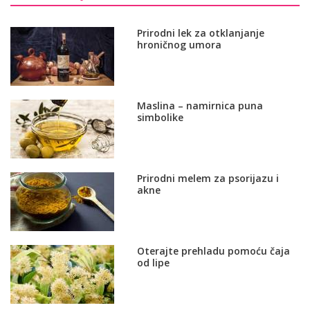
Prirodni lek za otklanjanje
hroničnog umora
Maslina – namirnica puna
simbolike
Prirodni melem za psorijazu i
akne
Oterajte prehladu pomoću čaja
od lipe