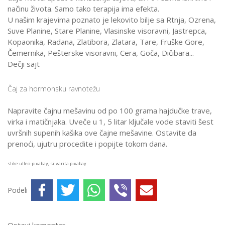
načinu života. Samo tako terapija ima efekta.
U našim krajevima poznato je lekovito bilje sa Rtnja, Ozrena,
Suve Planine, Stare Planine, Vlasinske visoravni, Jastrepca,
Kopaonika, Radana, Zlatibora, Zlatara, Tare, Fruške Gore,
Čemernika, Pešterske visoravni, Cera, Goča, Dičibara...
Dečji sajt
Čaj za hormonsku ravnotežu
Napravite čajnu mešavinu od po 100 grama hajdučke trave,
virka i matičnjaka. Uveče u 1, 5 litar ključale vode staviti šest
uvršnih supenih kašika ove čajne mešavine. Ostavite da
prenoći, ujutru procedite i popijte tokom dana.
slike:ulleo-pixabay, silvarita pixabay
Podeli
Ostavi komentar