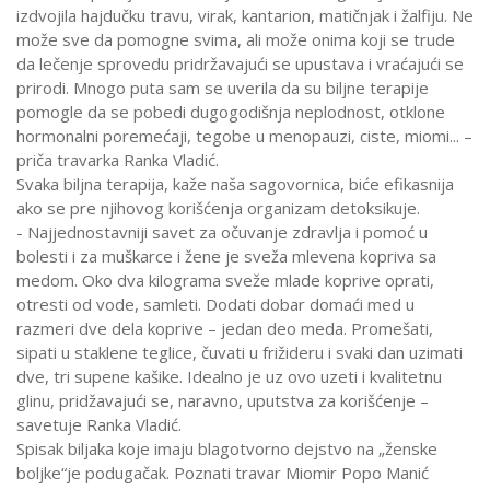
izdvojila hajdučku travu, virak, kantarion, matičnjak i žalfiju. Ne
može sve da pomogne svima, ali može onima koji se trude
da lečenje sprovedu pridržavajući se upustava i vraćajući se
prirodi. Mnogo puta sam se uverila da su biljne terapije
pomogle da se pobedi dugogodišnja neplodnost, otklone
hormonalni poremećaji, tegobe u menopauzi, ciste, miomi... –
priča travarka Ranka Vladić.
Svaka biljna terapija, kaže naša sagovornica, biće efikasnija
ako se pre njihovog korišćenja organizam detoksikuje.
- Najjednostavniji savet za očuvanje zdravlja i pomoć u
bolesti i za muškarce i žene je sveža mlevena kopriva sa
medom. Oko dva kilograma sveže mlade koprive oprati,
otresti od vode, samleti. Dodati dobar domaći med u
razmeri dve dela koprive – jedan deo meda. Promešati,
sipati u staklene teglice, čuvati u frižideru i svaki dan uzimati
dve, tri supene kašike. Idealno je uz ovo uzeti i kvalitetnu
glinu, pridžavajući se, naravno, uputstva za korišćenje –
savetuje Ranka Vladić.
Spisak biljaka koje imaju blagotvorno dejstvo na „ženske
boljke“je podugačak. Poznati travar Miomir Popo Manić