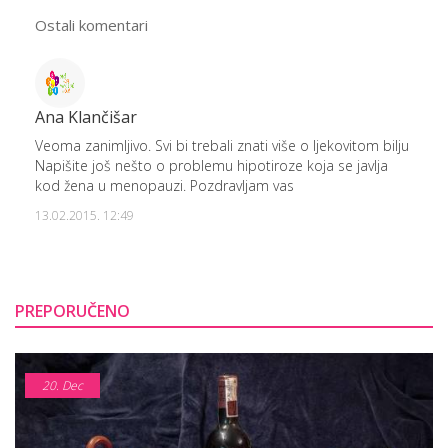
Ostali komentari
Ana Klančišar
Veoma zanimljivo. Svi bi trebali znati više o ljekovitom bilju
Napišite još nešto o problemu hipotiroze koja se javlja
kod žena u menopauzi. Pozdravljam vas
13.02.2015. 12:49
PREPORUČENO
20.
Dec