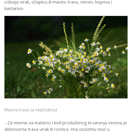
izdvaja virak, očajnicu ili macinu travu, neven, koprivu i
kantarion.
Macina trava za neplodnost
- Za miome na materici i kod produženog krvarenja veoma je
delotvorna trava virak ili rosnica. Ima izuzetnu moć u