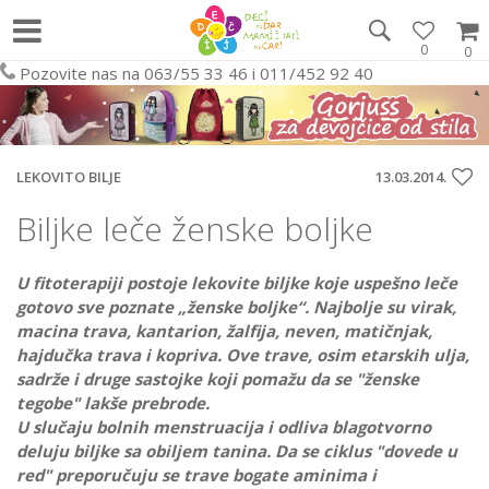
0
0
Pozovite nas na 063/55 33 46 i 011/452 92 40
LEKOVITO BILJE
13.03.2014.
Biljke leče ženske boljke
U fitoterapiji postoje lekovite biljke koje uspešno leče
gotovo sve poznate „ženske boljke“. Najbolje su virak,
macina trava, kantarion, žalfija, neven, matičnjak,
hajdučka trava i kopriva. Ove trave, osim etarskih ulja,
sadrže i druge sastojke koji pomažu da se "ženske
tegobe" lakše prebrode.
U slučaju bolnih menstruacija i odliva blagotvorno
deluju biljke sa obiljem tanina. Da se ciklus "dovede u
red" preporučuju se trave bogate aminima i