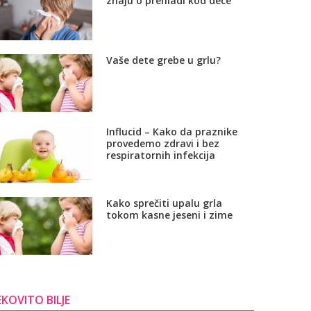
znaju o prehladi kod dece
Vaše dete grebe u grlu?
Influcid – Kako da praznike
provedemo zdravi i bez
respiratornih infekcija
Kako sprečiti upalu grla
tokom kasne jeseni i zime
EKOVITO BILJE