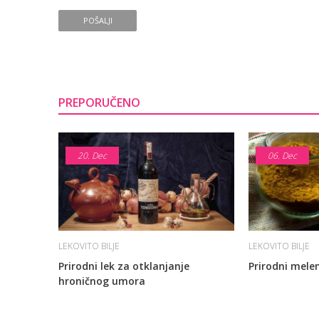
POŠALJI
PREPORUČENO
20.
Dec
06.
Dec
LEKOVITO BILJE
LEKOVITO BILJE
Prirodni lek za otklanjanje
Prirodni mele
hroničnog umora