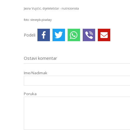
Jasna Vujičić, dijetetetičar - nutricionista
foto: stevepb-pixabay
Podeli
Ostavi komentar
Ime/Nadimak
Poruka