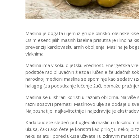
Maslina je bogata uljem iz grupe olinsko-oleinske kise
Osim esencijalih masnih kiselina prisutna je i linoln
prevenziji kardiovaskularnih oboljenja. Maslina je bogat
vlaknima.
Maslina ima visoku dijetsku vrednost. Energetska vre
podstiče rad pljuvačnih žlezda i lučenje želudačnih so
narodnoj medicini maslina se spominje kao sedativ (z
halagog (za podsticanje lučenje žuči, pomaže pražnjen
Maslina se u ishrani koristi u raznim oblicima. Najviše
razni sosovi i premazi. Maslinovo ulje se dodaje u sve s
Najpoznatije, najkavlitetnije i najzdravije je ekstrade
Kada budete sledeći put ugledali maslinu u lokalnom 
ukusa, čak i ako ćete je koristiti kao prilog u nekoj 
neku salatu i pored ukusa uživate i u zdravim masnoć