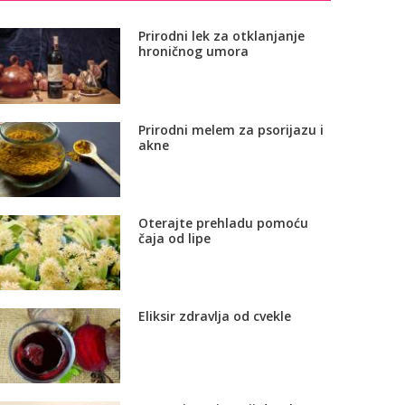
Prirodni lek za otklanjanje
hroničnog umora
Prirodni melem za psorijazu i
akne
Oterajte prehladu pomoću
čaja od lipe
Eliksir zdravlja od cvekle