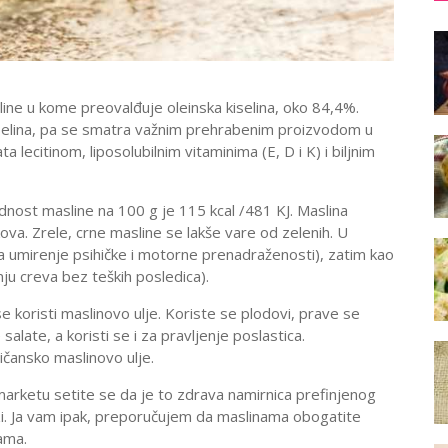
line u kome preovalđuje oleinska kiselina, oko 84,4%.
a kiselina, pa se smatra važnim prehrabenim proizvodom u
a lecitinom, liposolubilnim vitaminima (E, D i K) i biljnim
dnost masline na 100 g je 115 kcal /481 KJ. Maslina
kova. Zrele, crne masline se lakše vare od zelenih. U
a umirenje psihičke i motorne prenadraženosti), zatim kao
ju creva bez teških posledica).
 se koristi maslinovo ulje. Koriste se plodovi, prave se
alate, a koristi se i za pravljenje poslastica.
vičansko maslinovo ulje.
marketu setite se da je to zdrava namirnica prefinjenog
pizzi. Ja vam ipak, preporučujem da maslinama obogatite
ama.