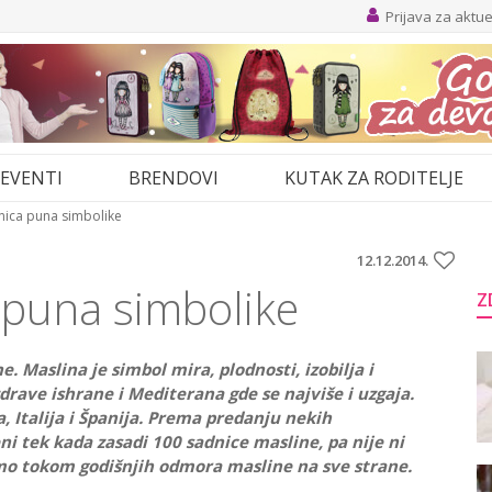
Prijava za aktu
EVENTI
BRENDOVI
KUTAK ZA RODITELJE
nica puna simbolike
12.12.2014.
 puna simbolike
Z
 Maslina je simbol mira, plodnosti, izobilja i
ave ishrane i Mediterana gde se najviše i uzgaja.
, Italija i Španija. Prema predanju nekih
i tek kada zasadi 100 sadnice masline, pa nije ni
mo tokom godišnjih odmora masline na sve strane.