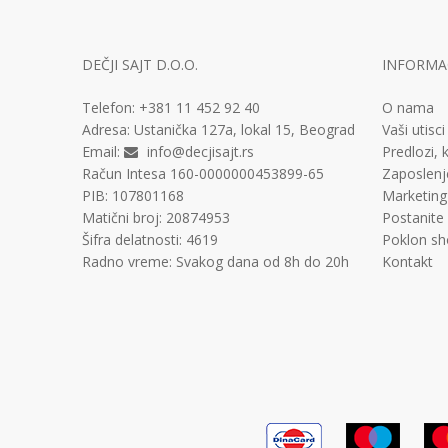
DEČJI SAJT D.O.O.
INFORMAC
Telefon:
+381 11
452 92 40
O nama
Adresa:
Ustanička 127a, lokal 15, Beograd
Vaši utisci
Email:
info@decjisajt.rs
Predlozi, k
Račun
Intesa 160-0000000453899-65
Zaposlenj
PIB:
107801168
Marketing
Matični broj:
20874953
Postanite
Šifra delatnosti:
4619
Poklon sh
Radno vreme:
Svakog dana od 8h do 20h
Kontakt