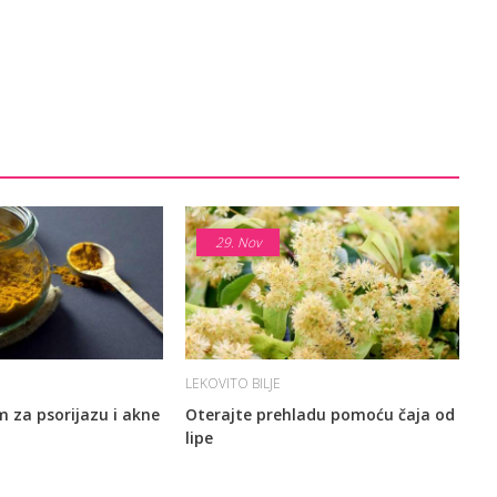
29.
Nov
LEKOVITO BILJE
m za psorijazu i akne
Oterajte prehladu pomoću čaja od
lipe