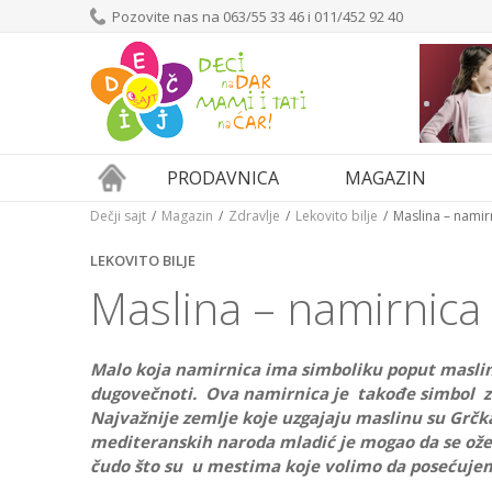
Pozovite nas na 063/55 33 46 i 011/452 92 40
PRODAVNICA
MAGAZIN
Dečji sajt
Magazin
Zdravlje
Lekovito bilje
Maslina – namir
LEKOVITO BILJE
Maslina – namirnica
Malo koja namirnica ima simboliku poput masline.
dugovečnoti. Ova namirnica je takođe simbol zdr
Najvažnije zemlje koje uzgajaju maslinu su Grčka
mediteranskih naroda mladić je mogao da se ožen
čudo što su u mestima koje volimo da posećuje