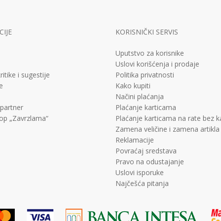
IJE
KORISNIČKI SERVIS
Uputstvo za korisnike
Uslovi korišćenja i prodaje
ritike i sugestije
Politika privatnosti
e
Kako kupiti
Načini plaćanja
 partner
Plaćanje karticama
op „Zavrzlama“
Plaćanje karticama na rate bez 
Zamena veličine i zamena artikla
Reklamacije
Povraćaj sredstava
Pravo na odustajanje
Uslovi isporuke
Najčešća pitanja