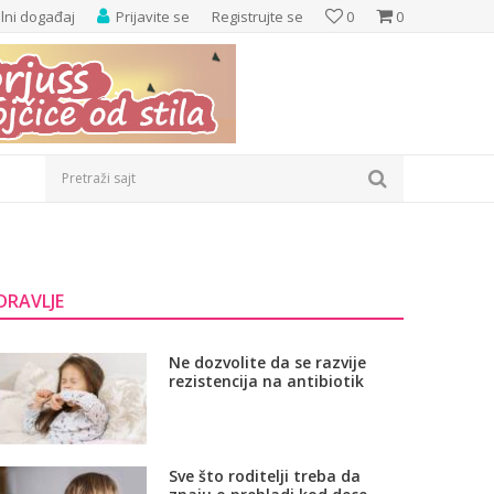
elni događaj
Prijavite se
Registrujte se
0
0
Pretraži sajt
DRAVLJE
Ne dozvolite da se razvije
rezistencija na antibiotik
Sve što roditelji treba da