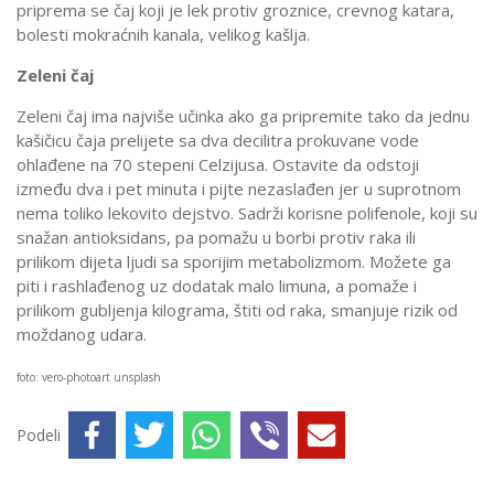
priprema se čaj koji je lek protiv groznice, crevnog katara,
bolesti mokraćnih kanala, velikog kašlja.
Zeleni čaj
Zeleni čaj ima najviše učinka ako ga pripremite tako da jednu
kašičicu čaja prelijete sa dva decilitra prokuvane vode
ohlađene na 70 stepeni Celzijusa. Ostavite da odstoji
između dva i pet minuta i pijte nezaslađen jer u suprotnom
nema toliko lekovito dejstvo. Sadrži korisne polifenole, koji su
snažan antioksidans, pa pomažu u borbi protiv raka ili
prilikom dijeta ljudi sa sporijim metabolizmom. Možete ga
piti i rashlađenog uz dodatak malo limuna, a pomaže i
prilikom gubljenja kilograma, štiti od raka, smanjuje rizik od
moždanog udara.
foto: vero-photoart unsplash
Podeli