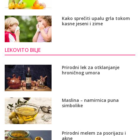
Kako sprečiti upalu grla tokom
kasne jeseni i zime
LEKOVITO BILJE
Prirodni lek za otklanjanje
hroničnog umora
Maslina – namirnica puna
simbolike
Prirodni melem za psorijazu i
akne