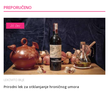
PREPORUČENO
20.
Dec
LEKOVITO BILJE
Prirodni lek za otklanjanje hroničnog umora