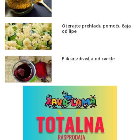
Oterajte prehladu pomoću čaja
od lipe
Eliksir zdravlja od cvekle