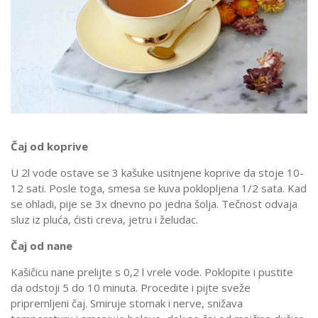
Čaj od koprive
U 2l vode ostave se 3 kašuke usitnjene koprive da stoje 10-
12 sati. Posle toga, smesa se kuva poklopljena 1/2 sata. Kad
se ohladi, pije se 3x dnevno po jedna šolja. Tečnost odvaja
sluz iz pluća, ćisti creva, jetru i želudac.
Čaj od nane
Kašičicu nane prelijte s 0,2 l vrele vode. Poklopite i pustite
da odstoji 5 do 10 minuta. Procedite i pijte sveže
pripremljeni čaj. Smiruje stomak i nerve, snižava