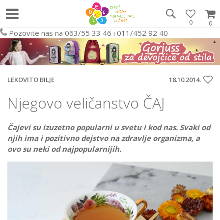
0
0
Pozovite nas na 063/55 33 46 i 011/452 92 40
LEKOVITO BILJE
18.10.2014.
Njegovo veličanstvo ČAJ
Čajevi su izuzetno popularni u svetu i kod nas. Svaki od
njih ima i pozitivno dejstvo na zdravlje organizma, a
ovo su neki od najpopularnijih.