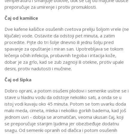
temperaturu i smanjuje bolove, dok se čaj od majčine dušice
preporučuje za umirenje i protiv promuklosti.
Čaj od kamilice
Dve kafene kašičice osušenih cvetova preliju šoljom vrele (ne
ključale) vode. Ostavite da odstoji pet minuta, a zatim
procedite. Pijte do tri šolje dnevno ili jednu šolju pred
spavanje za opuštanje i miran san. Upotrebljava se tokom
lečenja očnih infekcija, probavnih tegoba i iritacija kože,
dobar je za grlo, kad se zub zagnoji ili otekne, protiv upale
desni, protiv nadutosti i mučnine.
Čaj od šipka
Dobro oprani, a potom osušeni plodovi i semenke usitne se i
stave u hladnu vodu da odstoje nekoliko sati, a onda se u
istoj vodi kuvaju oko 45 minuta. Potom se tom uvarku doda
malo meda, cimeta, mleka i nekoliko gorkih badema, kad još
jednom uvri - dobija se aromatičan, veoma ukusan čaj, koji
se preporučuje starijim ljudima jer obezbeđuje dodatnu
snagu. Od semenki opranih od dlačica i potom osušenih