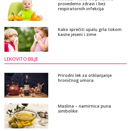
provedemo zdravi i bez
respiratornih infekcija
Kako sprečiti upalu grla tokom
kasne jeseni i zime
LEKOVITO BILJE
Prirodni lek za otklanjanje
hroničnog umora
Maslina – namirnica puna
simbolike