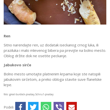
Ren
Sitno narendajte ren, uz dodatak iseckanog crnog luka, ili
praziluka i malo mlevenog bibera pa previjte na bolno mesto.
Oblog držite dok ne osetite peckanje.
Jabukovo sirće
Bolno mesto umotajte platnenim krpama koje ste natopili
jabukovim sirćetom, a preko obloga stavite suve flanelske
krpe.
foto: great-burdock-pixabay,Schnu1-pixabay
Podeli