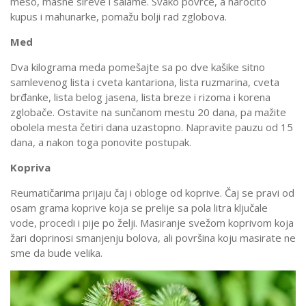
meso, masne sireve i salame. Svako povrće, a naročito
kupus i mahunarke, pomažu bolji rad zglobova.
Med
Dva kilograma meda pomešajte sa po dve kašike sitno
samlevenog lista i cveta kantariona, lista ruzmarina, cveta
brđanke, lista belog jasena, lista breze i rizoma i korena
zglobače. Ostavite na sunčanom mestu 20 dana, pa mažite
obolela mesta četiri dana uzastopno. Napravite pauzu od 15
dana, a nakon toga ponovite postupak.
Kopriva
Reumatičarima prijaju čaj i obloge od koprive. Čaj se pravi od
osam grama koprive koja se prelije sa pola litra ključale
vode, procedi i pije po želji. Masiranje svežom koprivom koja
žari doprinosi smanjenju bolova, ali površina koju masirate ne
sme da bude velika.