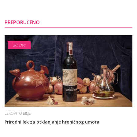
PREPORUČENO
20.
Dec
LEKOVITO BILJE
Prirodni lek za otklanjanje hroničnog umora