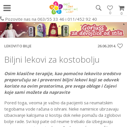
0
0
Pozovite nas na 063/55 33 46 i 011/452 92 40
LEKOVITO BILJE
26.06.2014.
Biljni lekovi za kostobolju
Osim klasične terapije, kao pomoćno lekovito sredstvo
preporučuju se i provereni biljni lekovi koji se oduvek
koriste na ovim prostorima, pre svega obloge i čajevi
koje sami možete da napravite
Pored toga, veoma je važno da pacijenti sa reumatskim
tegobama vode računa o ishrani. Neke namirnice ubrzavaju
izbacivanje kalcijuma iz kostiju dok neke pomažu da zglobovi
bolje rade. Svi koji pate od reume trebalo da izbegavaju