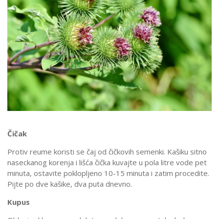
Čičak
Protiv reume koristi se čaj od čičkovih semenki. Kašiku sitno
naseckanog korenja i lišća čička kuvajte u pola litre vode pet
minuta, ostavite poklopljeno 10-15 minuta i zatim procedite.
Pijte po dve kašike, dva puta dnevno.
Kupus