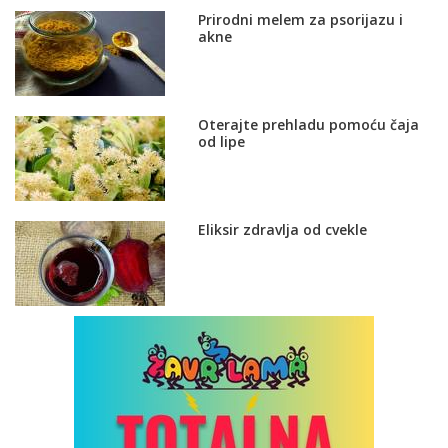
Prirodni melem za psorijazu i
akne
Oterajte prehladu pomoću čaja
od lipe
Eliksir zdravlja od cvekle