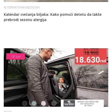
ALTERNATIVNA MEDICINA
Kalendar cvetanja biljaka: Kako pomoći detetu da lakše
prebrodi sezonu alergija
18.
Jun