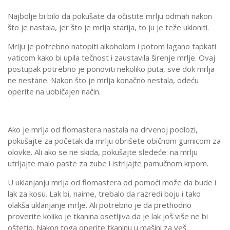
Najbolje bi bilo da pokušate da očistite mrlju odmah nakon
što je nastala, jer što je mrlja starija, to ju je teže ukloniti.
Mrlju je potrebno natopiti alkoholom i potom lagano tapkati
vaticom kako bi upila tečnost i zaustavila širenje mrlje. Ovaj
postupak potrebno je ponoviti nekoliko puta, sve dok mrlja
ne nestane. Nakon što je mrlja konačno nestala, odeću
operite na uobičajen način.
Ako je mrlja od flomastera nastala na drvenoj podlozi,
pokušajte za početak da mrlju obrišete običnom gumicom za
olovke. Ali ako se ne skida, pokušajte sledeće: na mrlju
utrljajte malo paste za zube i istrljajte pamučnom krpom.
U uklanjanju mrlja od flomastera od pomoći može da bude i
lak za kosu. Lak bi, naime, trebalo da razredi boju i tako
olakša uklanjanje mrlje. Ali potrebno je da prethodno
proverite koliko je tkanina osetljiva da je lak još više ne bi
oštetio. Nakon toga operite tkaninu u mašini za veš.