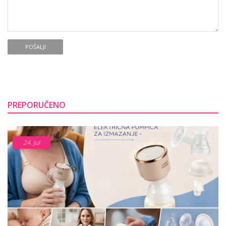
POŠALJI
PREPORUČENO
24.
Jul