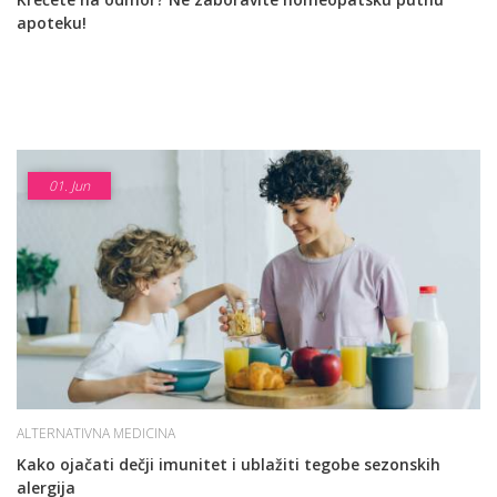
apoteku!
01.
Jun
ALTERNATIVNA MEDICINA
Kako ojačati dečji imunitet i ublažiti tegobe sezonskih
alergija