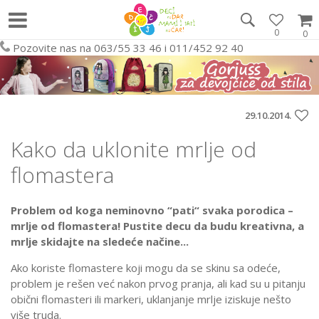
0
0
Pozovite nas na 063/55 33 46 i 011/452 92 40
29.10.2014.
Kako da uklonite mrlje od
flomastera
Problem od koga neminovno “pati“ svaka porodica –
mrlje od flomastera! Pustite decu da budu kreativna, a
mrlje skidajte na sledeće načine...
Ako koriste flomastere koji mogu da se skinu sa odeće,
problem je rešen već nakon prvog pranja, ali kad su u pitanju
obični flomasteri ili markeri, uklanjanje mrlje iziskuje nešto
više truda.