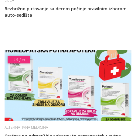
DECA
Bezbrižno putovanje sa decom počinje pravilnim izborom
auto-sedišta
16.
Jun
ALTERNATIVNA MEDICINA
Krećete na odmor? Ne zaboravite homeopatsku putnu