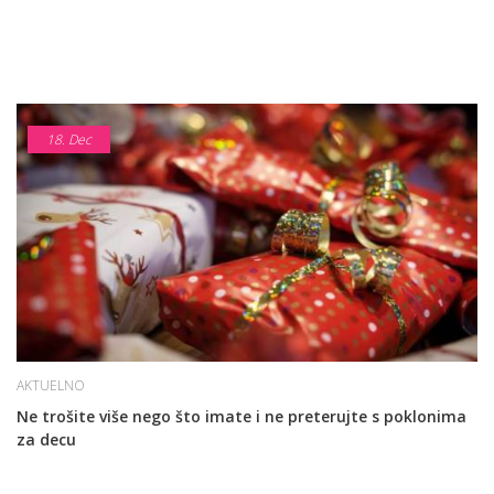
18.
Dec
AKTUELNO
Ne trošite više nego što imate i ne preterujte s poklonima
za decu