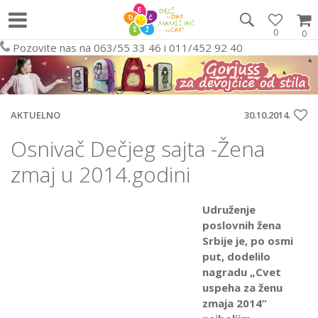
0
0
Pozovite nas na 063/55 33 46 i 011/452 92 40
AKTUELNO
30.10.2014.
Osnivač Dečjeg sajta -Žena
zmaj u 2014.godini
Udruženje
poslovnih žena
Srbije je, po osmi
put, dodelilo
nagradu „Cvet
uspeha za ženu
zmaja 2014”