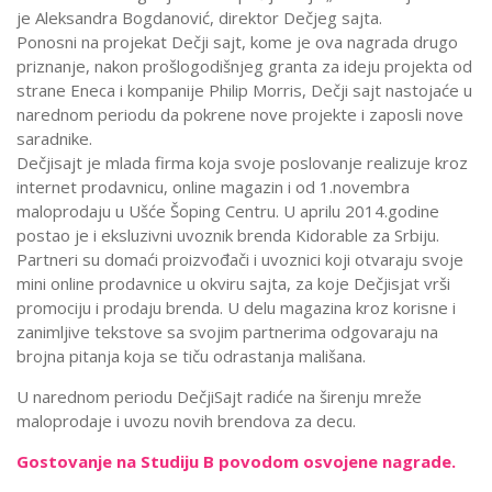
je Aleksandra Bogdanović, direktor Dečjeg sajta.
Ponosni na projekat Dečji sajt, kome je ova nagrada drugo
priznanje, nakon prošlogodišnjeg granta za ideju projekta od
strane Eneca i kompanije Philip Morris, Dečji sajt nastojaće u
narednom periodu da pokrene nove projekte i zaposli nove
saradnike.
Dečjisajt je mlada firma koja svoje poslovanje realizuje kroz
internet prodavnicu, online magazin i od 1.novembra
maloprodaju u Ušće Šoping Centru. U aprilu 2014.godine
postao je i eksluzivni uvoznik brenda Kidorable za Srbiju.
Partneri su domaći proizvođači i uvoznici koji otvaraju svoje
mini online prodavnice u okviru sajta, za koje Dečjisjat vrši
promociju i prodaju brenda. U delu magazina kroz korisne i
zanimljive tekstove sa svojim partnerima odgovaraju na
brojna pitanja koja se tiču odrastanja mališana.
U narednom periodu DečjiSajt radiće na širenju mreže
maloprodaje i uvozu novih brendova za decu.
Gostovanje na Studiju B povodom osvojene nagrade.