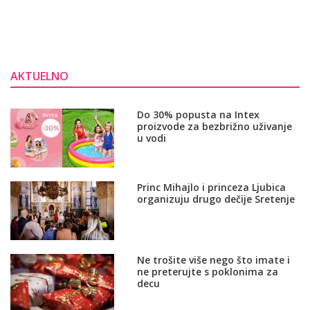
AKTUELNO
Do 30% popusta na Intex
proizvode za bezbrižno uživanje
u vodi
Princ Mihajlo i princeza Ljubica
organizuju drugo dečije Sretenje
Ne trošite više nego što imate i
ne preterujte s poklonima za
decu