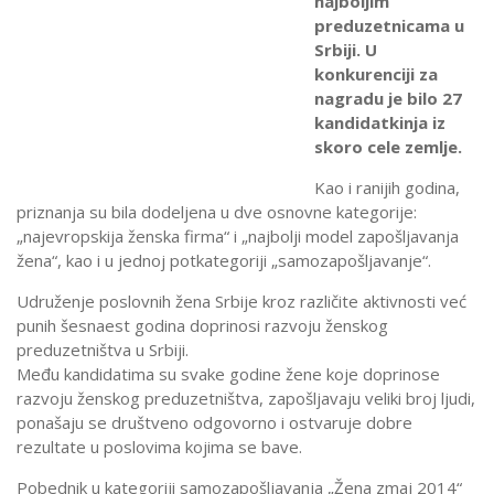
najboljim
preduzetnicama u
Srbiji. U
konkurenciji za
nagradu je bilo 27
kandidatkinja iz
skoro cele zemlje.
Kao i ranijih godina,
priznanja su bila dodeljena u dve osnovne kategorije:
„najevropskija ženska firma“ i „najbolji model zapošljavanja
žena“, kao i u jednoj potkategoriji „samozapošljavanje“.
Udruženje poslovnih žena Srbije kroz različite aktivnosti već
punih šesnaest godina doprinosi razvoju ženskog
preduzetništva u Srbiji.
Među kandidatima su svake godine žene koje doprinose
razvoju ženskog preduzetništva, zapošljavaju veliki broj ljudi,
ponašaju se društveno odgovorno i ostvaruje dobre
rezultate u poslovima kojima se bave.
Pobednik u kategoriji samozapošljavanja „Žena zmaj 2014“