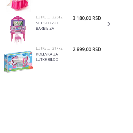
LUTKE OPREMA
32812
3.180,00
RSD
SET STO 2U1
BARBIE ZA
ULEPSAVANJE
32812 MAG
LUTKE OPREMA
21772
2.899,00
RSD
KOLEVKA ZA
LUTKE BILDO
PEPA PRASE
8147