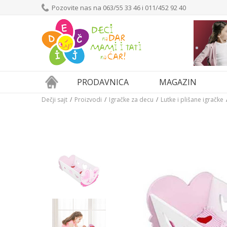
Pozovite nas na 063/55 33 46 i 011/452 92 40
PRODAVNICA
MAGAZIN
Dečji sajt
Proizvodi
Igračke za decu
Lutke i plišane igračke