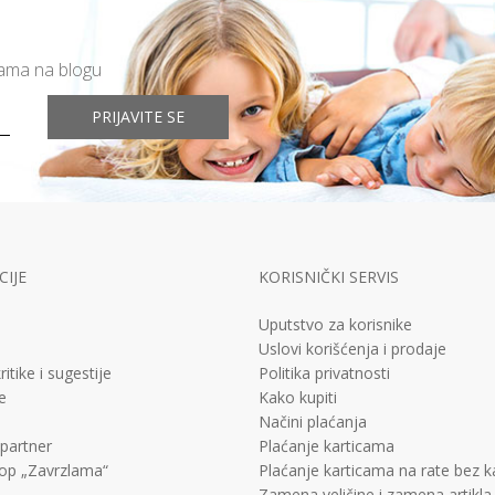
mama na blogu
PRIJAVITE SE
IJE
KORISNIČKI SERVIS
Uputstvo za korisnike
Uslovi korišćenja i prodaje
ritike i sugestije
Politika privatnosti
e
Kako kupiti
Načini plaćanja
 partner
Plaćanje karticama
op „Zavrzlama“
Plaćanje karticama na rate bez 
Zamena veličine i zamena artikla