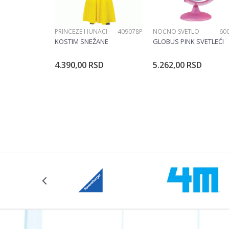
PRINCEZE I JUNACI
409078P
NOĆNO SVETLO
60
KOSTIM SNEŽANE
GLOBUS PINK SVETLEĆI
4.390,00
RSD
5.262,00
RSD
Dodajte u korpu
Dodajte u ko
Veličina
104CM