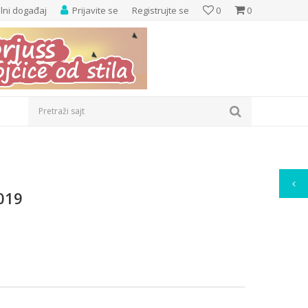
elni događaj
Prijavite se
Registrujte se
0
0
Pretraži sajt
019