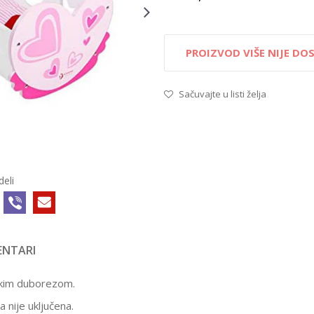
PROIZVOD VIŠE NIJE D
Sačuvajte u listi želja
deli
NTARI
LUTKE OPREMA
17/48011
2.399,00
RSD
ičkim duborezom.
STOLICA ZA
 nije uključena.
LUTKE