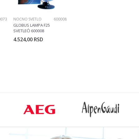
0073
NOĆNO SVETLO
600008
GLOBUS LAMPA F25
SVETLEĆI 600008
4.524,00
RSD
rpu
Dodajte u korpu