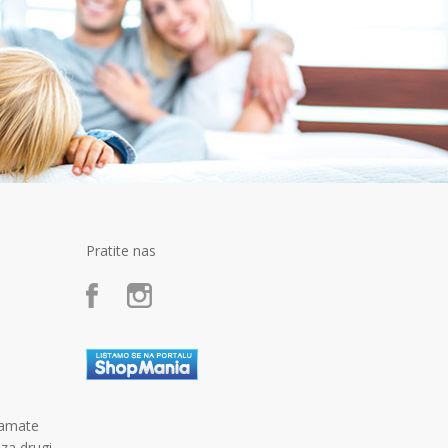
Pratite nas
kamate
 za drugi