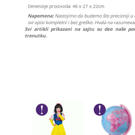
Dimenzije proizvoda: 46 x 27 x 22cm
Napomena:
Nastojimo da budemo što precizniji u
svi opisi kompletni i bez greške. Hvala na razumeva
Svi artikli prikazani na sajtu su deo naše 
trenutku.
Karakteristika
Ostavi komentar
Kategorija
Ime/Nadimak
Pol
Brend
Poruka
POŠALJI