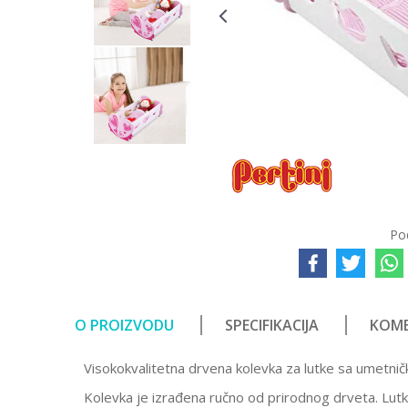
Po
O PROIZVODU
SPECIFIKACIJA
KOME
Visokokvalitetna drvena kolevka za lutke sa umetn
Kolevka je izrađena ručno od prirodnog drveta. Lutka