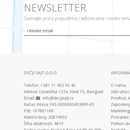
NEWSLETTER
Saznajte prvi o popustima, radionicama i novim te
DEČJI SAJT D.O.O.
INFORMAC
Telefon:
+381 11
452 92 40
O nama
Adresa:
Ustanička 127a, lokal 15, Beograd
Vaši utisci
Email:
info@decjisajt.rs
Predlozi, k
Račun
Intesa 160-0000000453899-65
Zaposlenj
PIB:
107801168
Marketing
Matični broj:
20874953
Postanite
Šifra delatnosti:
4619
Poklon sh
Radno vreme:
Svakog dana od 8h do 20h
Kontakt