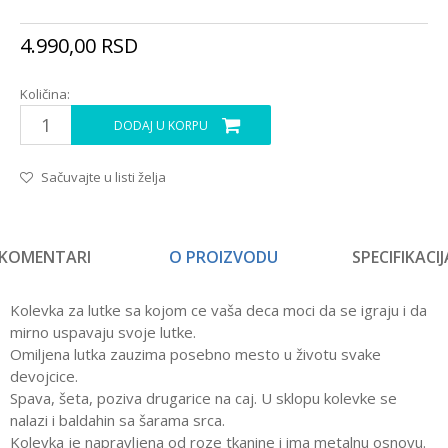
4.990,00
RSD
Količina:
DODAJ U KORPU
Sačuvajte u listi želja
KOMENTARI
O PROIZVODU
SPECIFIKACIJ
Kolevka za lutke sa kojom ce vaša deca moci da se igraju i da
mirno uspavaju svoje lutke.
Omiljena lutka zauzima posebno mesto u životu svake
devojcice.
Spava, šeta, poziva drugarice na caj. U sklopu kolevke se
nalazi i baldahin sa šarama srca.
Kolevka je napravljena od roze tkanine i ima metalnu osnovu.