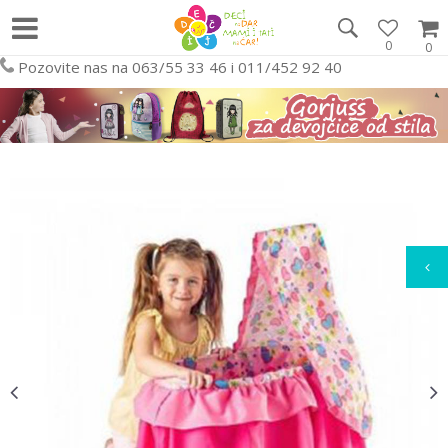
0
0
Pozovite nas na 063/55 33 46 i 011/452 92 40