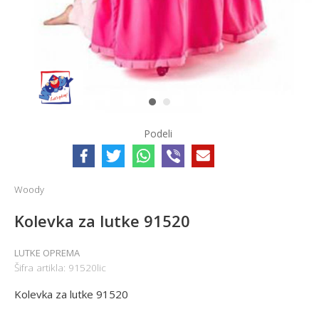
1
2
Podeli
Woody
Kolevka za lutke 91520
LUTKE OPREMA
Šifra artikla:
91520lic
Kolevka za lutke 91520