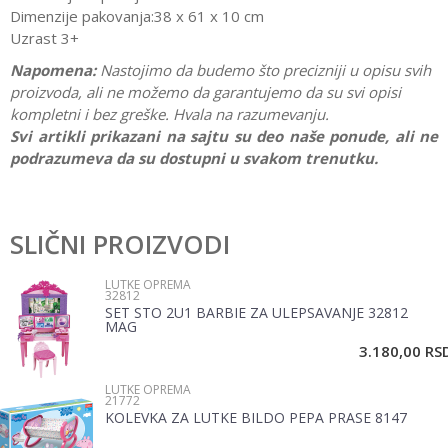
Dimenzije pakovanja:38 x 61 x 10 cm
Uzrast 3+
Napomena:
Nastojimo da budemo što precizniji u opisu svih
proizvoda, ali ne možemo da garantujemo da su svi opisi
kompletni i bez greške. Hvala na razumevanju.
Svi artikli prikazani na sajtu su deo naše ponude, ali ne
podrazumeva da su dostupni u svakom trenutku.
Karakteristika
Vrednost
Ostavi komentar
Kategorija
Lutke oprema
SLIČNI PROIZVODI
Ime/Nadimak
Pol
Devojčice
LUTKE OPREMA
32812
Brend
Woody
SET STO 2U1 BARBIE ZA ULEPSAVANJE 32812
Email
MAG
Materijal
Drvo
3.180,00
RS
LUTKE OPREMA
Poruka
21772
KOLEVKA ZA LUTKE BILDO PEPA PRASE 8147