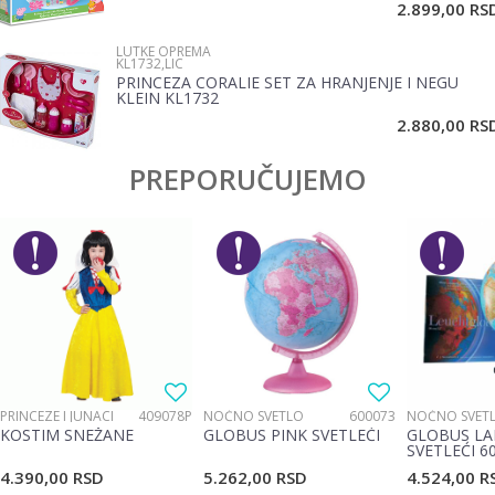
2.899,00
RS
LUTKE OPREMA
KL1732,LIC
PRINCEZA CORALIE SET ZA HRANJENJE I NEGU
KLEIN KL1732
POŠALJI
2.880,00
RS
PREPORUČUJEMO
PRINCEZE I JUNACI
409078P
NOĆNO SVETLO
600073
NOĆNO SVET
KOSTIM SNEŽANE
GLOBUS PINK SVETLEĆI
GLOBUS LA
SVETLEĆI 6
4.390,00
RSD
5.262,00
RSD
4.524,00
R