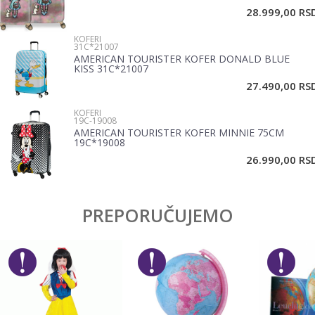
28.999,00
RS
KOFERI
Poruka
31C*21007
AMERICAN TOURISTER KOFER DONALD BLUE
KISS 31C*21007
27.490,00
RS
KOFERI
19C-19008
AMERICAN TOURISTER KOFER MINNIE 75CM
19C*19008
POŠALJI
26.990,00
RS
PREPORUČUJEMO