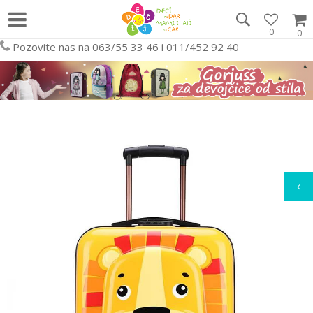
0
0
Pozovite nas na 063/55 33 46 i 011/452 92 40