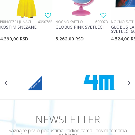
PRINCEZE I JUNACI
409078P
NOĆNO SVETLO
600073
NOĆNO SVET
KOSTIM SNEŽANE
GLOBUS PINK SVETLEĆI
GLOBUS LA
SVETLEĆI 6
4.390,00
RSD
5.262,00
RSD
4.524,00
R
NEWSLETTER
Saznajte prvi o popustima, radionicama i novim temama