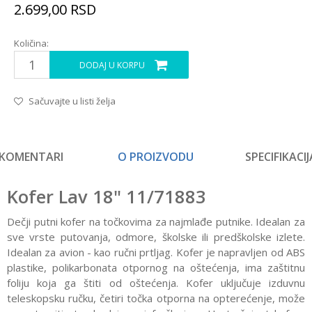
2.699,00
RSD
Količina:
DODAJ U KORPU
Sačuvajte u listi želja
KOMENTARI
O PROIZVODU
SPECIFIKACIJ
Kofer Lav 18" 11/71883
Dečji putni kofer na točkovima za najmlađe putnike. Idealan za
sve vrste putovanja, odmore, školske ili predškolske izlete.
Idealan za avion - kao ručni prtljag. Kofer je napravljen od ABS
plastike, polikarbonata otpornog na oštećenja, ima zaštitnu
foliju koja ga štiti od oštećenja. Kofer uključuje izduvnu
teleskopsku ručku, četiri točka otporna na opterećenje, može