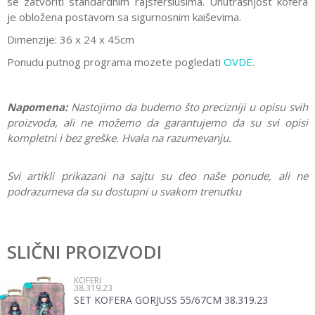
se zatvoriti standardnim rajsferšlusima. Unutrašnjost kofera
je obložena postavom sa sigurnosnim kaiševima.
Dimenzije: 36 x 24 x 45cm
Ponudu putnog programa mozete pogledati
OVDE
.
Napomena:
Nastojimo da budemo što precizniji u opisu svih
proizvoda, ali ne možemo da garantujemo da su svi opisi
kompletni i bez greške. Hvala na razumevanju.
Svi artikli prikazani na sajtu su deo naše ponude, ali ne
podrazumeva da su dostupni u svakom trenutku
Karakteristika
Vrednost
Ostavi komentar
Kategorija
Koferi
SLIČNI PROIZVODI
Ime/Nadimak
Pol
Devojčice, Dečaci
KOFERI
38.319.23
Brend
No name
SET KOFERA GORJUSS 55/67CM 38.319.23
Email