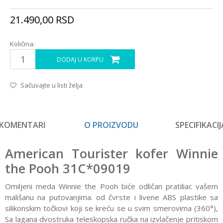
21.490,00
RSD
Količina:
DODAJ U KORPU
Sačuvajte u listi želja
KOMENTARI
O PROIZVODU
SPECIFIKACIJ
American Tourister kofer Winnie
the Pooh 31C*09019
Omiljeni meda Winnie the Pooh biće odličan pratiliac vašem
mališanu na putovanjima. od čvrste i livene ABS plastike sa
silikonskim točkovi koji se kreću se u svim smerovima (360°),
Sa lagana dvostruka teleskopska ručka na izvlačenje pritiskom