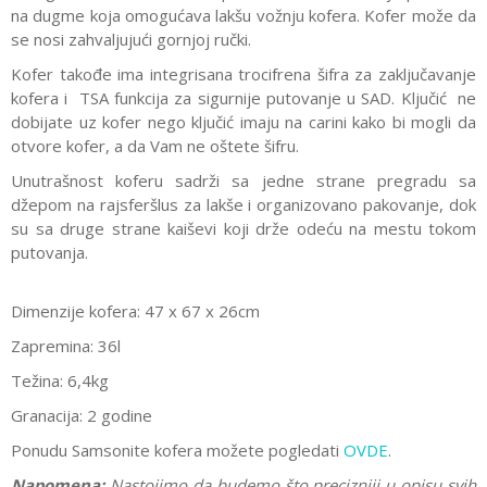
na dugme koja omogućava lakšu vožnju kofera. Kofer može da
se nosi zahvaljujući gornjoj ručki.
Kofer takođe ima integrisana trocifrena šifra za zaključavanje
kofera i TSA funkcija za sigurnije putovanje u SAD. Ključić ne
dobijate uz kofer nego ključić imaju na carini kako bi mogli da
otvore kofer, a da Vam ne oštete šifru.
Unutrašnost koferu sadrži sa jedne strane pregradu sa
džepom na rajsferšlus za lakše i organizovano pakovanje, dok
su sa druge strane kaiševi koji drže odeću na mestu tokom
putovanja.
Dimenzije kofera: 47 x 67 x 26cm
Zapremina: 36l
Težina: 6,4kg
Granacija: 2 godine
Ponudu Samsonite kofera možete pogledati
OVDE
.
Napomena:
Nastojimo da budemo što precizniji u opisu svih