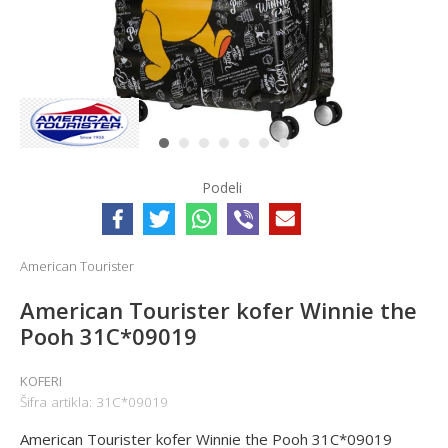
1
2
3
4
5
6
7
Podeli
American Tourister
American Tourister kofer Winnie the
Pooh 31C*09019
KOFERI
Šifra artikla:
31C*09019
American Tourister kofer Winnie the Pooh 31C*09019