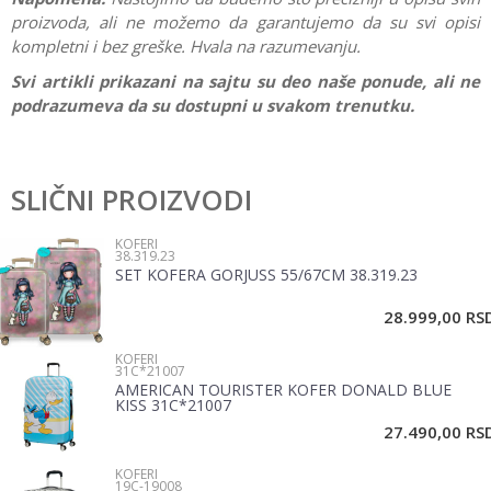
proizvoda, ali ne možemo da garantujemo da su svi opisi
kompletni i bez greške. Hvala na razumevanju.
Svi artikli prikazani na sajtu su deo naše ponude, ali ne
podrazumeva da su dostupni u svakom trenutku.
Karakteristika
Vrednost
Ostavi komentar
Kategorija
Koferi
SLIČNI PROIZVODI
Ime/Nadimak
Pol
Devojčice, Dečaci
KOFERI
38.319.23
Brend
American Tourister
SET KOFERA GORJUSS 55/67CM 38.319.23
Email
28.999,00
RS
KOFERI
Poruka
31C*21007
AMERICAN TOURISTER KOFER DONALD BLUE
KISS 31C*21007
27.490,00
RS
KOFERI
19C-19008