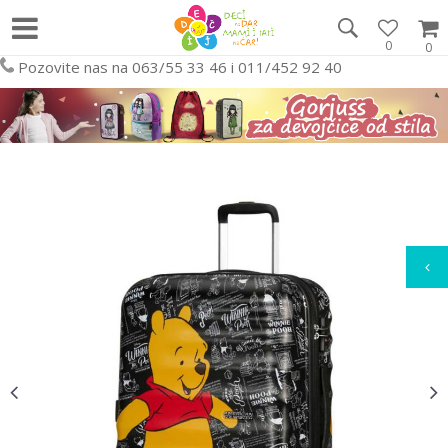
0
0
Pozovite nas na 063/55 33 46 i 011/452 92 40