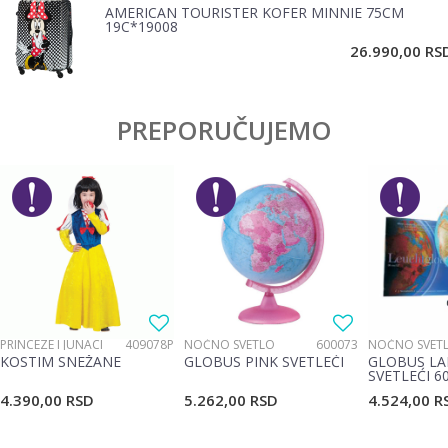
AMERICAN TOURISTER KOFER MINNIE 75CM
19C*19008
POŠALJI
26.990,00
RS
PREPORUČUJEMO
PRINCEZE I JUNACI
409078P
NOĆNO SVETLO
600073
NOĆNO SVET
KOSTIM SNEŽANE
GLOBUS PINK SVETLEĆI
GLOBUS LA
SVETLEĆI 6
4.390,00
RSD
5.262,00
RSD
4.524,00
R