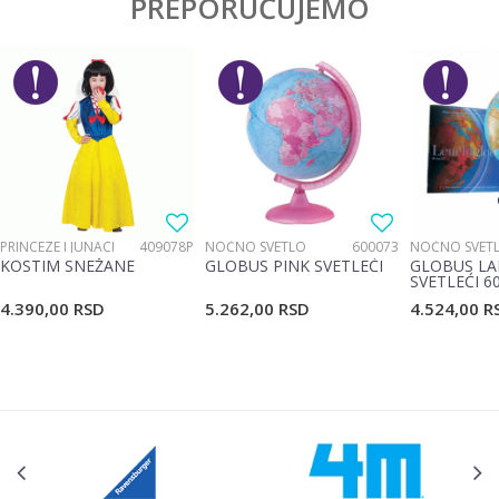
PREPORUČUJEMO
Ime/Nadimak
Pol
Dečaci
Brend
Target
Email
Poruka
PRINCEZE I JUNACI
409078P
NOĆNO SVETLO
600073
NOĆNO SVET
KOSTIM SNEŽANE
GLOBUS PINK SVETLEĆI
GLOBUS LA
SVETLEĆI 6
4.390,00
RSD
5.262,00
RSD
4.524,00
R
POŠALJI