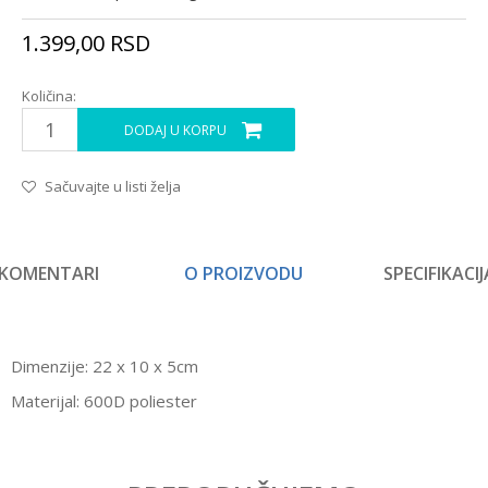
1.399,00
RSD
Količina:
DODAJ U KORPU
Sačuvajte u listi želja
KOMENTARI
O PROIZVODU
SPECIFIKACIJ
Dimenzije: 22 x 10 x 5cm
Materijal: 600D poliester
Karakteristika
Vrednost
Ostavi komentar
Kategorija
Prazne pernice