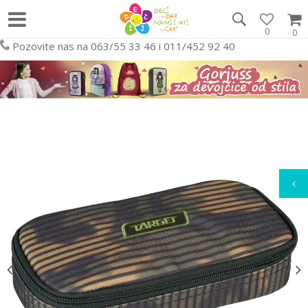
0
0
Pozovite nas na 063/55 33 46 i 011/452 92 40