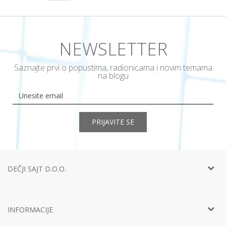
NEWSLETTER
Saznajte prvi o popustima, radionicama i novim temama
na blogu
PRIJAVITE SE
DEČJI SAJT D.O.O.
Telefon:
+381 11
452 92 40
Adresa:
Ustanička 127a, lokal 15, Beograd
INFORMACIJE
Email:
info@decjisajt.rs
Račun
Intesa 160-0000000453899-65