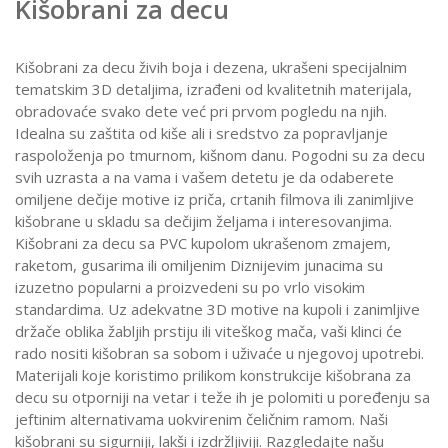
Kišobrani za decu
Kišobrani za decu živih boja i dezena, ukrašeni specijalnim
tematskim 3D detaljima, izrađeni od kvalitetnih materijala,
obradovaće svako dete već pri prvom pogledu na njih.
Idealna su zaštita od kiše ali i sredstvo za popravljanje
raspoloženja po tmurnom, kišnom danu. Pogodni su za decu
svih uzrasta a na vama i vašem detetu je da odaberete
omiljene dečije motive iz priča, crtanih filmova ili zanimljive
kišobrane u skladu sa dečijim željama i interesovanjima.
Kišobrani za decu sa PVC kupolom ukrašenom zmajem,
raketom, gusarima ili omiljenim Diznijevim junacima su
izuzetno popularni a proizvedeni su po vrlo visokim
standardima. Uz adekvatne 3D motive na kupoli i zanimljive
držače oblika žabljih prstiju ili viteškog mača, vaši klinci će
rado nositi kišobran sa sobom i uživaće u njegovoj upotrebi.
Materijali koje koristimo prilikom konstrukcije kišobrana za
decu su otporniji na vetar i teže ih je polomiti u poređenju sa
jeftinim alternativama uokvirenim čeličnim ramom. Naši
kišobrani su sigurniji, lakši i izdržljiviji. Razgledajte našu