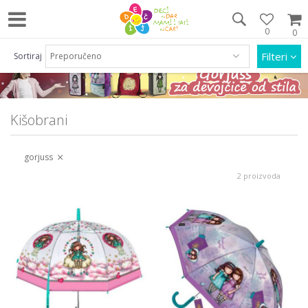
0
0
Pozovite nas na 063/55 33 46 i 011/452 92 40
Filteri
Sortiraj
Kišobrani
gorjuss
2 proizvoda