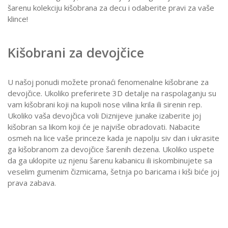
šarenu kolekciju kišobrana za decu i odaberite pravi za vaše
klince!
Kišobrani za devojčice
U našoj ponudi možete pronaći fenomenalne kišobrane za
devojčice. Ukoliko preferirete 3D detalje na raspolaganju su
vam kišobrani koji na kupoli nose vilina krila ili sirenin rep.
Ukoliko vaša devojčica voli Diznijeve junake izaberite joj
kišobran sa likom koji će je najviše obradovati. Nabacite
osmeh na lice vaše princeze kada je napolju siv dan i ukrasite
ga kišobranom za devojčice šarenih dezena. Ukoliko uspete
da ga uklopite uz njenu šarenu kabanicu ili iskombinujete sa
veselim gumenim čizmicama, šetnja po baricama i kiši biće joj
prava zabava.