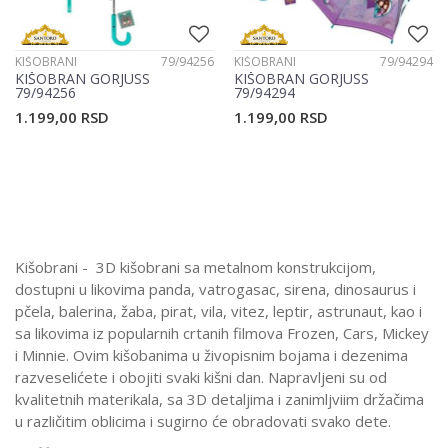
KIŠOBRANI
79/94256
KIŠOBRANI
79/94294
KIŠOBRAN GORJUSS
KIŠOBRAN GORJUSS
79/94256
79/94294
1.199,00
RSD
1.199,00
RSD
Kišobrani - 3D kišobrani sa metalnom konstrukcijom,
dostupni u likovima panda, vatrogasac, sirena, dinosaurus i
pčela, balerina, žaba, pirat, vila, vitez, leptir, astrunaut, kao i
sa likovima iz popularnih crtanih filmova Frozen, Cars, Mickey
i Minnie. Ovim kišobanima u živopisnim bojama i dezenima
razveselićete i obojiti svaki kišni dan. Napravljeni su od
kvalitetnih materikala, sa 3D detaljima i zanimljviim držačima
u različitim oblicima i sugirno će obradovati svako dete.