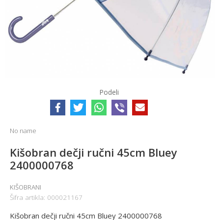
Podeli
No name
Kišobran dečji ručni 45cm Bluey
2400000768
KIŠOBRANI
Šifra artikla:
000021167
Kišobran dečji ručni 45cm Bluey 2400000768