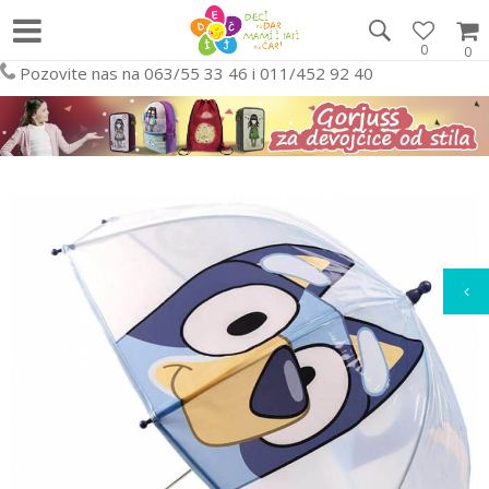
0
0
Pozovite nas na 063/55 33 46 i 011/452 92 40