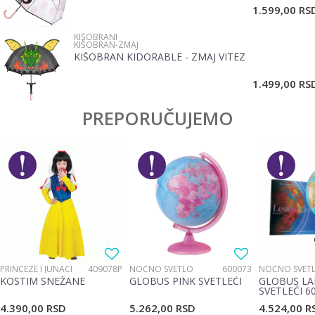
1.599,00
RS
KIŠOBRANI
KIŠOBRAN-ZMAJ
KIŠOBRAN KIDORABLE - ZMAJ VITEZ
POŠALJI
1.499,00
RS
PREPORUČUJEMO
PRINCEZE I JUNACI
409078P
NOĆNO SVETLO
600073
NOĆNO SVET
KOSTIM SNEŽANE
GLOBUS PINK SVETLEĆI
GLOBUS LA
SVETLEĆI 6
4.390,00
RSD
5.262,00
RSD
4.524,00
R