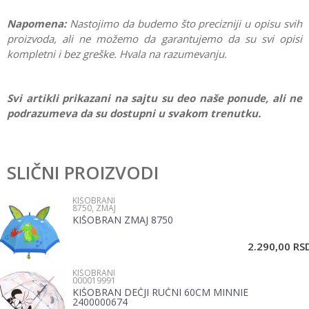
Napomena:
Nastojimo da budemo što precizniji u opisu svih
proizvoda, ali ne možemo da garantujemo da su svi opisi
kompletni i bez greške. Hvala na razumevanju.
Svi artikli prikazani na sajtu su deo naše ponude, ali ne
podrazumeva da su dostupni u svakom trenutku.
Karakteristika
Vrednost
Ostavi komentar
Kategorija
Kišobrani
SLIČNI PROIZVODI
Ime/Nadimak
Pol
Dečaci
KIŠOBRANI
8750, ZMAJ
Brend
No name
KIŠOBRAN ZMAJ 8750
Email
2.290,00
RS
KIŠOBRANI
Poruka
000019991
KIŠOBRAN DEČJI RUČNI 60CM MINNIE
2400000674