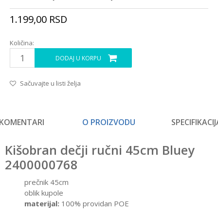
1.199,00
RSD
Količina:
DODAJ U KORPU
Sačuvajte u listi želja
KOMENTARI
O PROIZVODU
SPECIFIKACIJ
Kišobran dečji ručni 45cm Bluey
2400000768
prečnik 45cm
oblik kupole
materijal:
100% providan POE