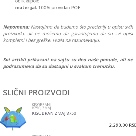
oblik kupole
materijal:
100% providan POE
Napomena:
Nastojimo da budemo što precizniji u opisu svih
proizvoda, ali ne možemo da garantujemo da su svi opisi
kompletni i bez greške. Hvala na razumevanju.
Svi artikli prikazani na sajtu su deo naše ponude, ali ne
podrazumeva da su dostupni u svakom trenutku.
Karakteristika
Vrednost
Ostavi komentar
Kategorija
Kišobrani
SLIČNI PROIZVODI
Ime/Nadimak
Pol
Dečaci
KIŠOBRANI
8750, ZMAJ
Brend
Paw patrol
KIŠOBRAN ZMAJ 8750
Email
2.290,00
RS