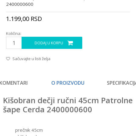
2400000600
1.199,00
RSD
Količina:
DODAJ U KORPU
Sačuvajte u listi želja
KOMENTARI
O PROIZVODU
SPECIFIKACIJ
Kišobran dečji ručni 45cm Patrolne
šape Cerda 2400000600
prečnik 45cm