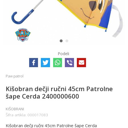
1
2
Podeli
Paw patrol
Kišobran dečji ručni 45cm Patrolne
šape Cerda 2400000600
KIŠOBRANI
Šifra artikla:
000017083
Kišobran dečji ručni 45cm Patrolne šape Cerda