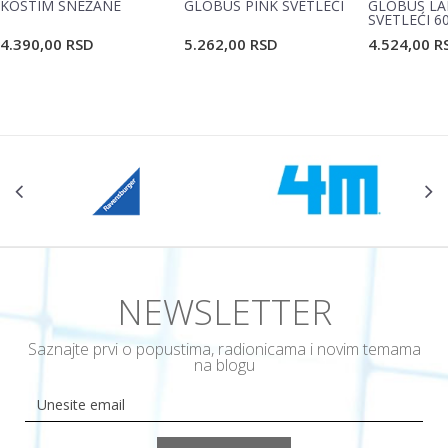
KOSTIM SNEŽANE
GLOBUS PINK SVETLEĆI
GLOBUS LA
SVETLEĆI 6
4.390,00
RSD
5.262,00
RSD
4.524,00
R
NEWSLETTER
Saznajte prvi o popustima, radionicama i novim temama
na blogu