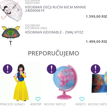
KIŠOBRANI
Poruka
000019991
KIŠOBRAN DEČJI RUČNI 60CM MINNIE
2400000674
1.599,00
RS
KIŠOBRANI
KIŠOBRAN-ZMAJ
KIŠOBRAN KIDORABLE - ZMAJ VITEZ
POŠALJI
1.499,00
RS
PREPORUČUJEMO
PRINCEZE I JUNACI
409078P
NOĆNO SVETLO
600073
NOĆNO SVET