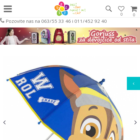
0
0
Pozovite nas na 063/55 33 46 i 011/452 92 40