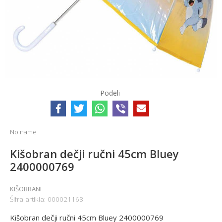
Podeli
No name
Kišobran dečji ručni 45cm Bluey
2400000769
KIŠOBRANI
Šifra artikla:
000021168
Kišobran dečji ručni 45cm Bluey 2400000769