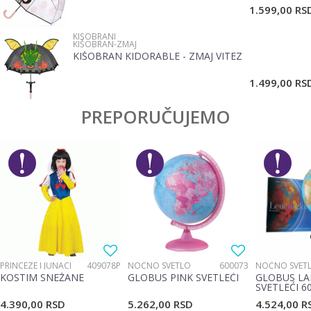
1.599,00
RS
KIŠOBRANI
KIŠOBRAN-ZMAJ
KIŠOBRAN KIDORABLE - ZMAJ VITEZ
POŠALJI
1.499,00
RS
PREPORUČUJEMO
PRINCEZE I JUNACI
409078P
NOĆNO SVETLO
600073
NOĆNO SVET
KOSTIM SNEŽANE
GLOBUS PINK SVETLEĆI
GLOBUS LA
SVETLEĆI 6
4.390,00
RSD
5.262,00
RSD
4.524,00
R