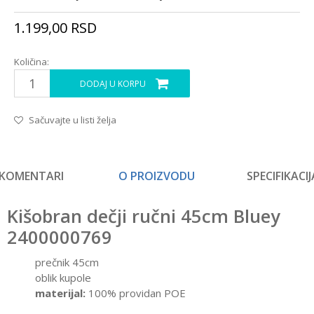
1.199,00
RSD
Količina:
DODAJ U KORPU
Sačuvajte u listi želja
KOMENTARI
O PROIZVODU
SPECIFIKACIJ
Kišobran dečji ručni 45cm Bluey
2400000769
prečnik 45cm
oblik kupole
materijal:
100% providan POE