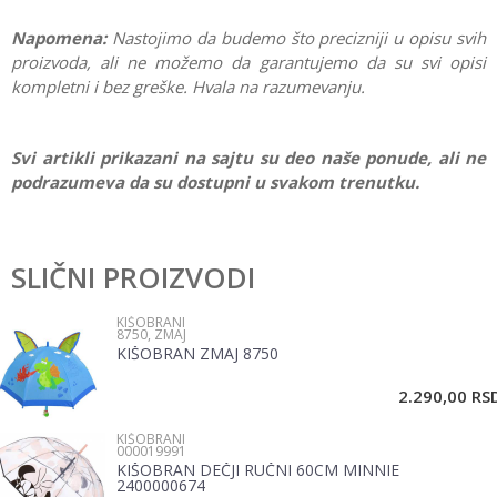
Napomena:
Nastojimo da budemo što precizniji u opisu svih
proizvoda, ali ne možemo da garantujemo da su svi opisi
kompletni i bez greške. Hvala na razumevanju.
Svi artikli prikazani na sajtu su deo naše ponude, ali ne
podrazumeva da su dostupni u svakom trenutku.
Karakteristika
Vrednost
Ostavi komentar
Kategorija
Kišobrani
SLIČNI PROIZVODI
Ime/Nadimak
Pol
Devojčice, Dečaci
KIŠOBRANI
8750, ZMAJ
Brend
No name
KIŠOBRAN ZMAJ 8750
Email
2.290,00
RS
KIŠOBRANI
Poruka
000019991
KIŠOBRAN DEČJI RUČNI 60CM MINNIE
2400000674