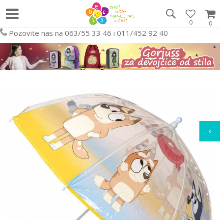
0
0
Pozovite nas na 063/55 33 46 i 011/452 92 40