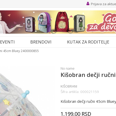
Prijava za aktu
EVENTI
BRENDOVI
KUTAK ZA RODITELJE
čni 45cm Bluey 2400000855
No name
Kišobran dečji ruč
KIŠOBRANI
Šifra artikla:
000021159
Kišobran dečji ručni 45cm Bl
1.199,00
RSD