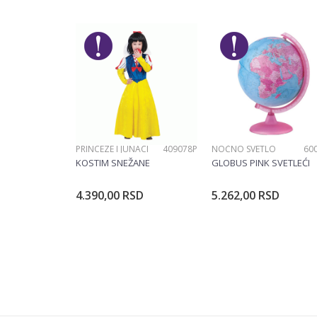
Ime/Nadimak
Pol
Brend
Poruka
PRINCEZE I JUNACI
409078P
NOĆNO SVETLO
60
POŠALJI
KOSTIM SNEŽANE
GLOBUS PINK SVETLEĆI
4.390,00
RSD
5.262,00
RSD
Dodajte u korpu
Dodajte u ko
Veličina
104CM