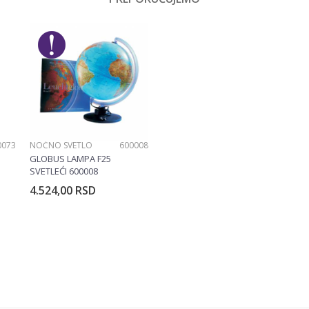
Email
Devojčice
No name
0073
NOĆNO SVETLO
600008
GLOBUS LAMPA F25
SVETLEĆI 600008
4.524,00
RSD
rpu
Dodajte u korpu