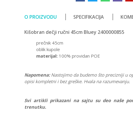
O PROIZVODU
SPECIFIKACIJA
KOME
Kišobran dečji ručni 45cm Bluey 2400000855
prečnik 45cm
oblik kupole
materijal:
100% providan POE
Napomena:
Nastojimo da budemo što precizniji u o
opisi kompletni i bez greške. Hvala na razumevanju.
Svi artikli prikazani na sajtu su deo naše 
trenutku.
Karakteristika
Ostavi komentar
Kategorija