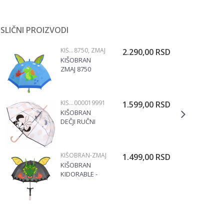
SLIČNI PROIZVODI
KIŠOBRANI
8750, ZMAJ
2.290,00
RSD
KIŠOBRAN
ZMAJ 8750
KIŠOBRANI
000019991
1.599,00
RSD
KIŠOBRAN
DEČJI RUČNI
60CM MINNIE
2400000674
KIŠOBRANI
KIŠOBRAN-ZMAJ
1.499,00
RSD
KIŠOBRAN
KIDORABLE -
ZMAJ VITEZ