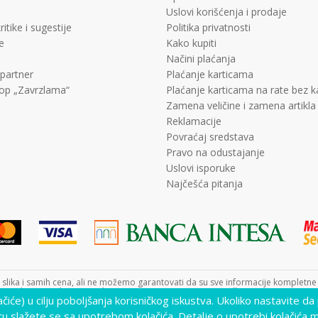
Uslovi korišćenja i prodaje
ritike i sugestije
Politika privatnosti
e
Kako kupiti
Načini plaćanja
 partner
Plaćanje karticama
op „Zavrzlama“
Plaćanje karticama na rate bez 
Zamena veličine i zamena artikla
Reklamacije
Povraćaj sredstava
Pravo na odustajanje
Uslovi isporuke
Najčešća pitanja
lika i samih cena, ali ne možemo garantovati da su sve informacije kompletne i 
nutku. Raspoloživost robe možete proveriti pozivom Call Centra na +381 11 452
lačiće) u cilju poboljšanja korisničkog iskustva. Ukoliko nastavite da
cu slažete se sa upotrebom kolačića. Detalje o upotrebi kolačića 
www.decjisajt.rs
NB SOFT