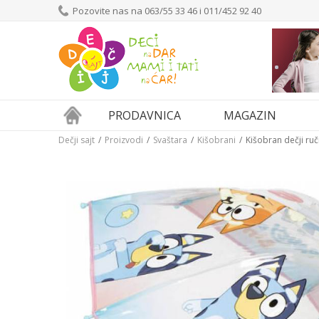
Pozovite nas na 063/55 33 46 i 011/452 92 40
PRODAVNICA
MAGAZIN
Dečji sajt
Proizvodi
Svaštara
Kišobrani
Kišobran dečji ru