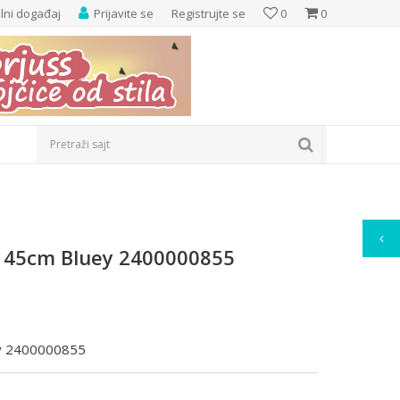
elni događaj
Prijavite se
Registrujte se
0
0
Pretraži sajt
ni 45cm Bluey 2400000855
uey 2400000855