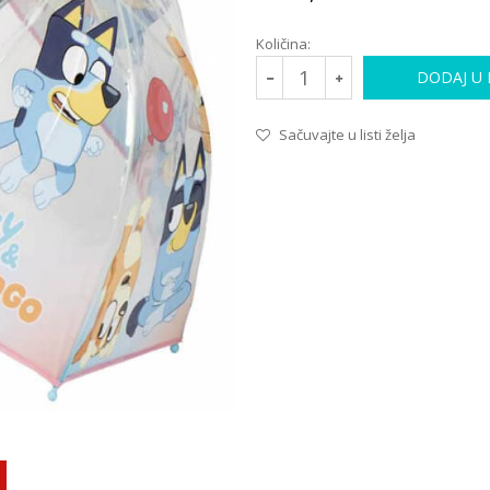
Količina:
DODAJ U
Sačuvajte u listi želja