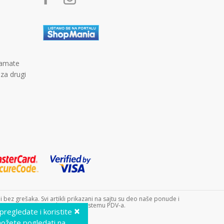
kamate
 za drugi
bez grešaka. Svi artikli prikazani na sajtu su deo naše ponude i
 9240. Dečji sajt doo nije u sistemu PDV-a.
×
 pregledate i koristite
možete pogledati na