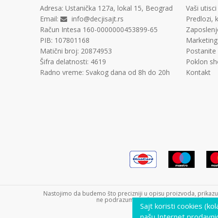
Adresa:
Ustanička 127a, lokal 15, Beograd
Vaši utisci
Email:
info@decjisajt.rs
Predlozi, k
Račun
Intesa 160-0000000453899-65
Zaposlenj
PIB:
107801168
Marketing
Matični broj:
20874953
Postanite
Šifra delatnosti:
4619
Poklon sh
Radno vreme:
Svakog dana od 8h do 20h
Kontakt
Nastojimo da budemo što precizniji u opisu proizvoda, prikazu s
ne podrazumeva da su dostupni u svakom tre
Sajt koristi cookies (ko
našu Internet prodavni