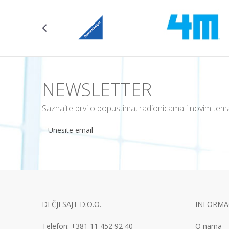
NEWSLETTER
Saznajte prvi o popustima, radionicama i novim te
DEČJI SAJT D.O.O.
INFORMAC
Telefon:
+381 11
452 92 40
O nama