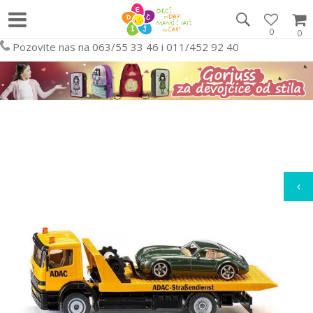
0
0
Pozovite nas na 063/55 33 46 i 011/452 92 40