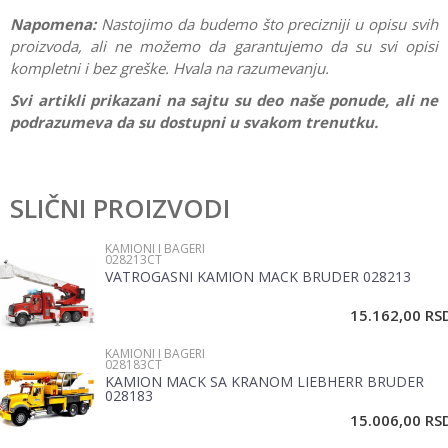
Napomena:
Nastojimo da budemo što precizniji u opisu svih
proizvoda, ali ne možemo da garantujemo da su svi opisi
kompletni i bez greške. Hvala na razumevanju.
Svi artikli prikazani na sajtu su deo naše ponude, ali ne
podrazumeva da su dostupni u svakom trenutku.
Karakteristika
Vrednost
Ostavi komentar
Kategorija
Kamioni i bageri
SLIČNI PROIZVODI
Ime/Nadimak
Pol
Dečaci
KAMIONI I BAGERI
028213CT
Brend
Siku
VATROGASNI KAMION MACK BRUDER 028213
Email
Materijal
Plastika
15.162,00
RS
KAMIONI I BAGERI
Poruka
028183CT
KAMION MACK SA KRANOM LIEBHERR BRUDER
028183
15.006,00
RS