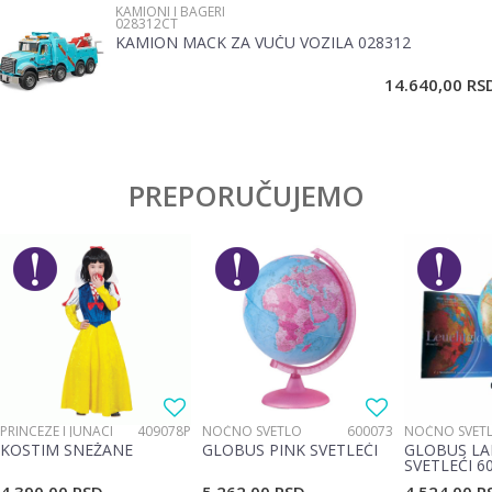
KAMIONI I BAGERI
028312CT
KAMION MACK ZA VUČU VOZILA 028312
POŠALJI
14.640,00
RS
PREPORUČUJEMO
PRINCEZE I JUNACI
409078P
NOĆNO SVETLO
600073
NOĆNO SVET
KOSTIM SNEŽANE
GLOBUS PINK SVETLEĆI
GLOBUS LA
SVETLEĆI 6