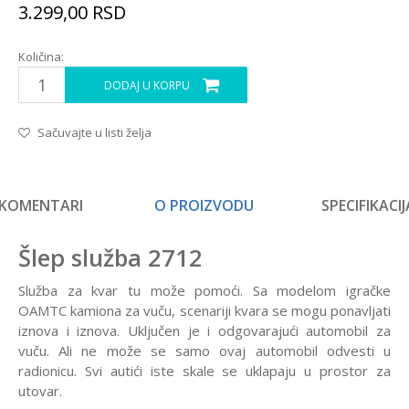
3.299,00
RSD
Količina:
DODAJ U KORPU
Sačuvajte u listi želja
KOMENTARI
O PROIZVODU
SPECIFIKACIJ
Šlep služba 2712
Služba za kvar tu može pomoći. Sa modelom igračke
OAMTC kamiona za vuču, scenariji kvara se mogu ponavljati
iznova i iznova. Uključen je i odgovarajući automobil za
vuču. Ali ne može se samo ovaj automobil odvesti u
radionicu. Svi autići iste skale se uklapaju u prostor za
utovar.