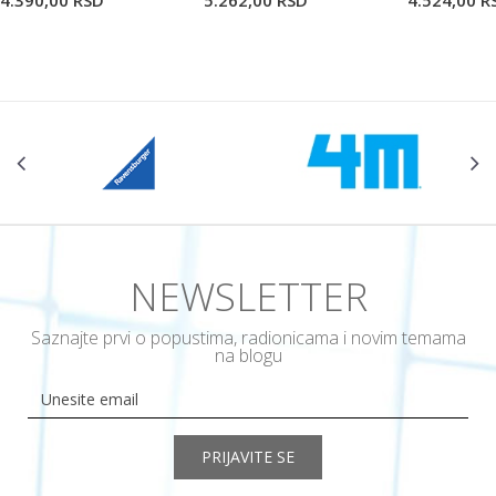
4.390,00
RSD
5.262,00
RSD
4.524,00
R
NEWSLETTER
Saznajte prvi o popustima, radionicama i novim temama
na blogu
PRIJAVITE SE