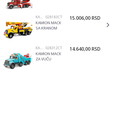
BRUDER
028213
KAMIONI I BAGERI
028183CT
15.006,00
RSD
KAMION MACK
SA KRANOM
LIEBHERR
BRUDER
028183
KAMIONI I BAGERI
028312CT
14.640,00
RSD
KAMION MACK
ZA VUČU
VOZILA 028312