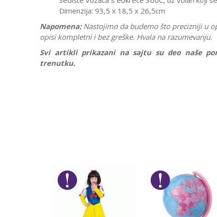
Sedište vozača s eokreće 360C, uz volan koji 
Dimenzija: 93,5 x 18,5 x 26,5cm
Napomena:
Nastojimo da budemo što precizniji u o
opisi kompletni i bez greške. Hvala na razumevanju.
Svi artikli prikazani na sajtu su deo naše 
trenutku.
Karakteristika
Ostavi komentar
Kategorija
Ime/Nadimak
Pol
Brend
Poruka
POŠALJI