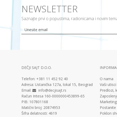
NEWSLETTER
Saznajte prvi o popustima, radionicama i novim te
DEČJI SAJT D.O.O.
INFORMAC
Telefon:
+381 11
452 92 40
O nama
Adresa:
Ustanička 127a, lokal 15, Beograd
Vaši utisci
Email:
info@decjisajt.rs
Predlozi, k
Račun
Intesa 160-0000000453899-65
Zaposlenj
PIB:
107801168
Marketing
Matični broj:
20874953
Postanite
Šifra delatnosti:
4619
Poklon sh