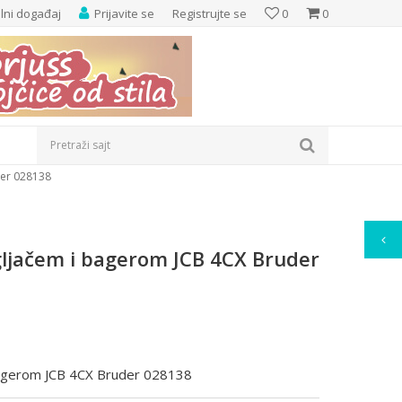
elni događaj
Prijavite se
Registrujte se
0
0
Pretraži sajt
der 028138
ljačem i bagerom JCB 4CX Bruder
agerom JCB 4CX Bruder 028138