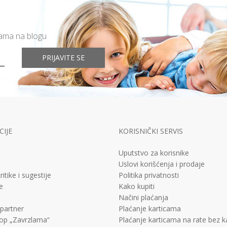
mama na blogu
PRIJAVITE SE
IJE
KORISNIČKI SERVIS
Uputstvo za korisnike
Uslovi korišćenja i prodaje
ritike i sugestije
Politika privatnosti
e
Kako kupiti
Načini plaćanja
 partner
Plaćanje karticama
op „Zavrzlama“
Plaćanje karticama na rate bez 