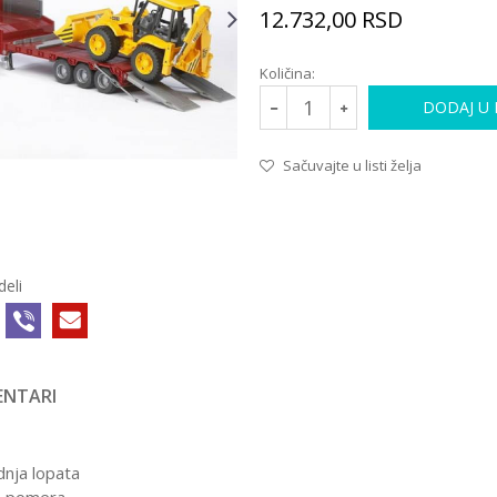
12.732,00
RSD
Količina:
DODAJ U
Sačuvajte u listi želja
deli
NTARI
KAMIONI I BAGERI
025458CT
11.802,00
RSD
TABAČ SNEGA
dnja lopata
LEITWOLF