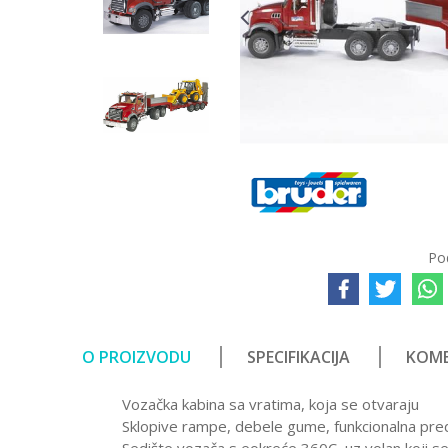
Po
O PROIZVODU
SPECIFIKACIJA
KOME
Vozačka kabina sa vratima, koja se otvaraju
Sklopive rampe, debele gume, funkcionalna pre