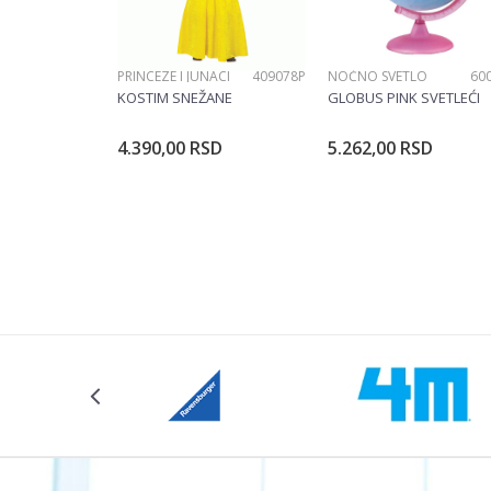
PRINCEZE I JUNACI
409078P
NOĆNO SVETLO
60
KOSTIM SNEŽANE
GLOBUS PINK SVETLEĆI
4.390,00
RSD
5.262,00
RSD
Dodajte u korpu
Dodajte u ko
Veličina
104CM