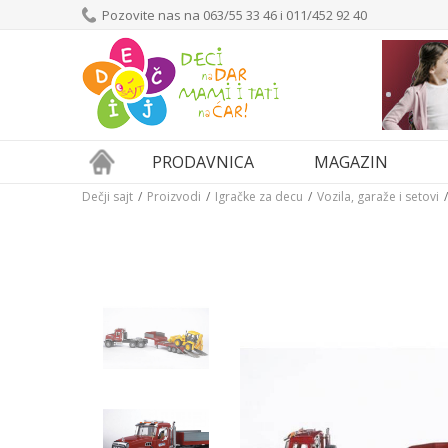
Pozovite nas na 063/55 33 46 i 011/452 92 40
PRODAVNICA
MAGAZIN
Dečji sajt
Proizvodi
Igračke za decu
Vozila, garaže i setovi