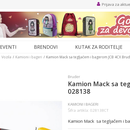
Prijava za aktu
EVENTI
BRENDOVI
KUTAK ZA RODITELJE
Vozila
Kamioni i bageri
Kamion Mack sa tegljačem i bagerom JCB 4CX Bru
Bruder
Kamion Mack sa teg
028138
KAMIONI I BAGERI
Šifra artikla:
028138CT
Kamion Mack sa tegljačem i b