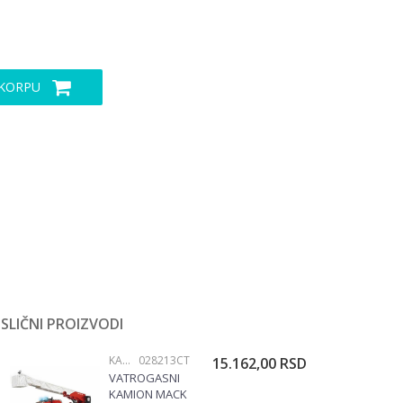
 KORPU
SLIČNI PROIZVODI
KAMIONI I BAGERI
028213CT
15.162,00
RSD
VATROGASNI
KAMION MACK