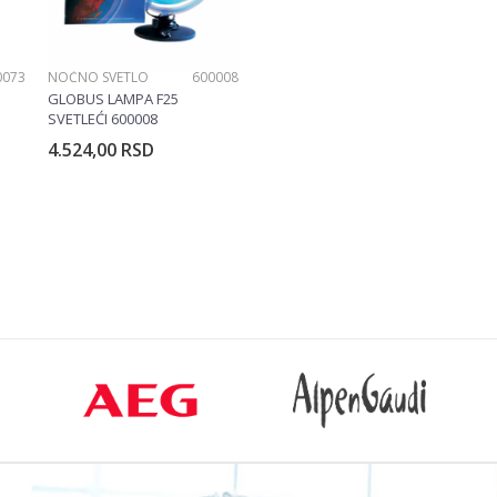
0073
NOĆNO SVETLO
600008
GLOBUS LAMPA F25
SVETLEĆI 600008
4.524,00
RSD
rpu
Dodajte u korpu