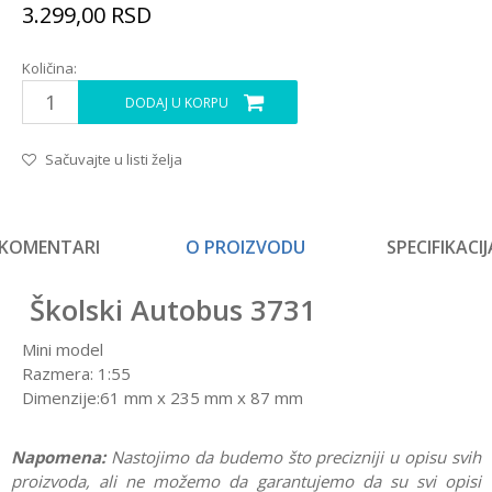
3.299,00
RSD
Količina:
DODAJ U KORPU
Sačuvajte u listi želja
KOMENTARI
O PROIZVODU
SPECIFIKACIJ
Školski Autobus 3731
Mini model
Razmera: 1:55
Dimenzije:61 mm x 235 mm x 87 mm
Napomena:
Nastojimo da budemo što precizniji u opisu svih
proizvoda, ali ne možemo da garantujemo da su svi opisi