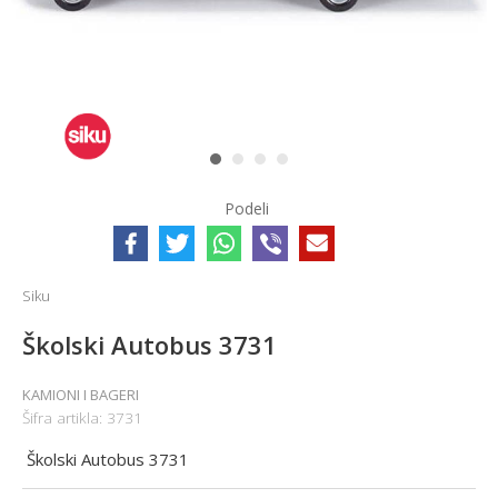
1
2
3
4
Podeli
Siku
Školski Autobus 3731
KAMIONI I BAGERI
Šifra artikla:
3731
Školski Autobus 3731