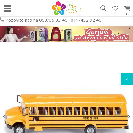
0
0
Pozovite nas na 063/55 33 46 i 011/452 92 40