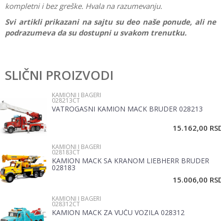
kompletni i bez greške. Hvala na razumevanju.
Svi artikli prikazani na sajtu su deo naše ponude, ali ne
podrazumeva da su dostupni u svakom trenutku.
Karakteristika
Vrednost
Ostavi komentar
Kategorija
Kamioni i bageri
SLIČNI PROIZVODI
Ime/Nadimak
Pol
Dečaci
KAMIONI I BAGERI
028213CT
Brend
Siku
VATROGASNI KAMION MACK BRUDER 028213
Email
Materijal
Plastika
15.162,00
RS
KAMIONI I BAGERI
Poruka
028183CT
KAMION MACK SA KRANOM LIEBHERR BRUDER
028183
15.006,00
RS
KAMIONI I BAGERI
028312CT
KAMION MACK ZA VUČU VOZILA 028312