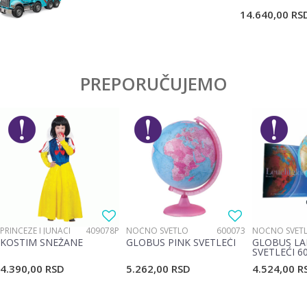
POŠALJI
14.640,00
RS
PREPORUČUJEMO
PRINCEZE I JUNACI
409078P
NOĆNO SVETLO
600073
NOĆNO SVET
KOSTIM SNEŽANE
GLOBUS PINK SVETLEĆI
GLOBUS LA
SVETLEĆI 6
4.390,00
RSD
5.262,00
RSD
4.524,00
R