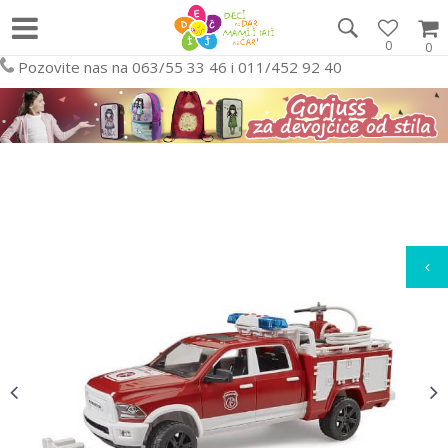
0
0
Pozovite nas na 063/55 33 46 i 011/452 92 40