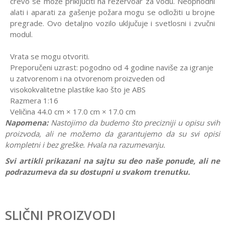
crevo se može priključiti na rezervoar za vodu. Neophodni
alati i aparati za gašenje požara mogu se odložiti u brojne
pregrade. Ovo detaljno vozilo uključuje i svetlosni i zvučni
modul.
Vrata se mogu otvoriti.
Preporučeni uzrast: pogodno od 4 godine naviše za igranje
u zatvorenom i na otvorenom proizveden od
visokokvalitetne plastike kao što je ABS
Razmera 1:16
Veličina
44.0 cm × 17.0 cm × 17.0 cm
Napomena:
Nastojimo da budemo što precizniji u opisu svih
proizvoda, ali ne možemo da garantujemo da su svi opisi
kompletni i bez greške. Hvala na razumevanju.
Svi artikli prikazani na sajtu su deo naše ponude, ali ne
podrazumeva da su dostupni u svakom trenutku.
Karakteristika
Vrednost
Ostavi komentar
Kategorija
Kamioni i bageri
SLIČNI PROIZVODI
Ime/Nadimak
Pol
Dečaci