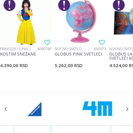
PRINCEZE I JUNACI
409078P
NOĆNO SVETLO
600073
NOĆNO SVET
KOSTIM SNEŽANE
GLOBUS PINK SVETLEĆI
GLOBUS LA
SVETLEĆI 6
4.390,00
RSD
5.262,00
RSD
4.524,00
R