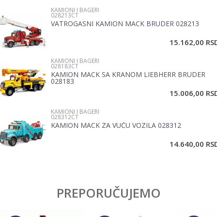
KAMIONI I BAGERI
028213CT
Brend
Bruder
VATROGASNI KAMION MACK BRUDER 028213
Email
Materijal
Plastika
15.162,00
RS
KAMIONI I BAGERI
Poruka
028183CT
KAMION MACK SA KRANOM LIEBHERR BRUDER
028183
15.006,00
RS
KAMIONI I BAGERI
028312CT
KAMION MACK ZA VUČU VOZILA 028312
POŠALJI
14.640,00
RS
PREPORUČUJEMO