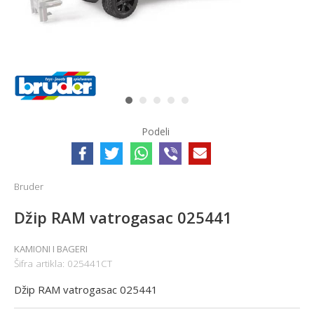
1
2
3
4
5
Podeli
Bruder
Džip RAM vatrogasac 025441
KAMIONI I BAGERI
Šifra artikla:
025441CT
Džip RAM vatrogasac 025441