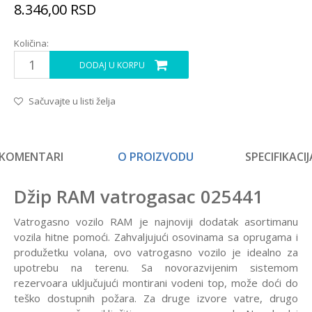
8.346,00
RSD
Količina:
DODAJ U KORPU
Sačuvajte u listi želja
KOMENTARI
O PROIZVODU
SPECIFIKACIJ
Džip RAM vatrogasac 025441
Vatrogasno vozilo RAM je najnoviji dodatak asortimanu
vozila hitne pomoći. Zahvaljujući osovinama sa oprugama i
produžetku volana, ovo vatrogasno vozilo je idealno za
upotrebu na terenu. Sa novorazvijenim sistemom
rezervoara uključujući montirani vodeni top, može doći do
teško dostupnih požara. Za druge izvore vatre, drugo