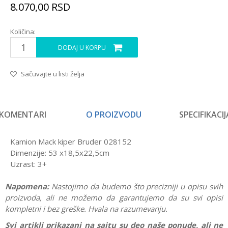
8.070,00
RSD
Količina:
DODAJ U KORPU
Sačuvajte u listi želja
KOMENTARI
O PROIZVODU
SPECIFIKACIJ
Kamion Mack kiper Bruder 028152
Dimenzije: 53 x18,5x22,5cm
Uzrast: 3+
Napomena:
Nastojimo da budemo što precizniji u opisu svih
proizvoda, ali ne možemo da garantujemo da su svi opisi
kompletni i bez greške. Hvala na razumevanju.
Svi artikli prikazani na sajtu su deo naše ponude, ali ne