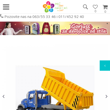
0
0
Pozovite nas na 063/55 33 46 i 011/452 92 40