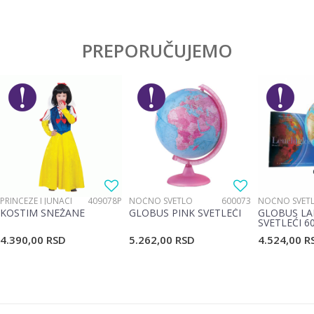
PREPORUČUJEMO
PRINCEZE I JUNACI
409078P
NOĆNO SVETLO
600073
NOĆNO SVET
KOSTIM SNEŽANE
GLOBUS PINK SVETLEĆI
GLOBUS LA
SVETLEĆI 6
4.390,00
RSD
5.262,00
RSD
4.524,00
R