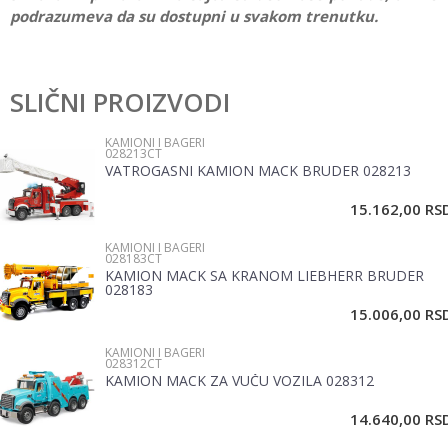
podrazumeva da su dostupni u svakom trenutku.
Karakteristika
Vrednost
Ostavi komentar
Kategorija
Kamioni i bageri
SLIČNI PROIZVODI
Ime/Nadimak
Pol
Dečaci
KAMIONI I BAGERI
028213CT
Brend
Bruder
VATROGASNI KAMION MACK BRUDER 028213
Email
Materijal
Plastika
15.162,00
RS
KAMIONI I BAGERI
Poruka
028183CT
KAMION MACK SA KRANOM LIEBHERR BRUDER
028183
15.006,00
RS
KAMIONI I BAGERI
028312CT
KAMION MACK ZA VUČU VOZILA 028312
POŠALJI
14.640,00
RS