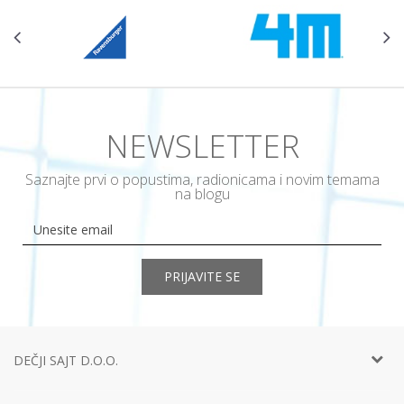
NEWSLETTER
Saznajte prvi o popustima, radionicama i novim temama
na blogu
PRIJAVITE SE
DEČJI SAJT D.O.O.
Telefon:
+381 11
452 92 40