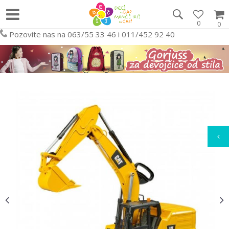
0
0
Pozovite nas na 063/55 33 46 i 011/452 92 40