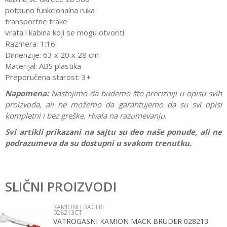
potpuno funkcionalna ruka
transportne trake
vrata i kabina koji se mogu otvoriti
Razmera: 1:16
Dimenzije: 63 x 20 x 28 cm
Materijal: ABS plastika
Preporučena starost: 3+
Napomena:
Nastojimo da budemo što precizniji u opisu svih
proizvoda, ali ne možemo da garantujemo da su svi opisi
kompletni i bez greške. Hvala na razumevanju.
Svi artikli prikazani na sajtu su deo naše ponude, ali ne
podrazumeva da su dostupni u svakom trenutku.
Karakteristika
Vrednost
Ostavi komentar
Kategorija
Kamioni i bageri
SLIČNI PROIZVODI
Ime/Nadimak
Pol
Devojčice, Dečaci
KAMIONI I BAGERI
028213CT
Brend
Bruder
VATROGASNI KAMION MACK BRUDER 028213
Email