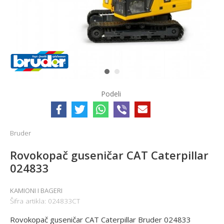
1
2
Podeli
Bruder
Rovokopač guseničar CAT Caterpillar
024833
KAMIONI I BAGERI
Šifra artikla:
024833CT
Rovokopač guseničar CAT Caterpillar Bruder 024833