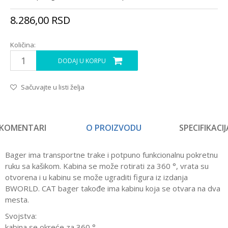
8.286,00
RSD
Količina:
DODAJ U KORPU
Sačuvajte u listi želja
KOMENTARI
O PROIZVODU
SPECIFIKACIJ
Bager ima transportne trake i potpuno funkcionalnu pokretnu
ruku sa kašikom. Kabina se može rotirati za 360 °, vrata su
otvorena i u kabinu se može ugraditi figura iz izdanja
BWORLD. CAT bager takođe ima kabinu koja se otvara na dva
mesta.
Svojstva:
kabina se okreće za 360 °