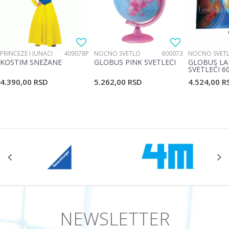
PRINCEZE I JUNACI
409078P
NOĆNO SVETLO
600073
NOĆNO SVET
KOSTIM SNEŽANE
GLOBUS PINK SVETLEĆI
GLOBUS LA
SVETLEĆI 6
4.390,00
RSD
5.262,00
RSD
4.524,00
R
NEWSLETTER