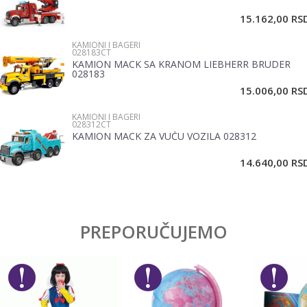
15.162,00
RS
KAMIONI I BAGERI
Poruka
028183CT
KAMION MACK SA KRANOM LIEBHERR BRUDER
028183
15.006,00
RS
KAMIONI I BAGERI
028312CT
KAMION MACK ZA VUČU VOZILA 028312
POŠALJI
14.640,00
RS
PREPORUČUJEMO