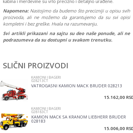
kabina i merdevine su vrlo precizno i detaljno urađene.
Napomena:
Nastojimo da budemo što precizniji u opisu svih
proizvoda, ali ne možemo da garantujemo da su svi opisi
kompletni i bez greške. Hvala na razumevanju.
Svi artikli prikazani na sajtu su deo naše ponude, ali ne
podrazumeva da su dostupni u svakom trenutku.
Karakteristika
Vrednost
Ostavi komentar
Kategorija
Kamioni i bageri
SLIČNI PROIZVODI
Ime/Nadimak
Pol
Devojčice, Dečaci
KAMIONI I BAGERI
028213CT
Brend
Siku
VATROGASNI KAMION MACK BRUDER 028213
Email
15.162,00
RS
KAMIONI I BAGERI
Poruka
028183CT
KAMION MACK SA KRANOM LIEBHERR BRUDER
028183
15.006,00
RS