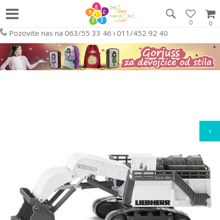
0
0
Pozovite nas na 063/55 33 46 i 011/452 92 40