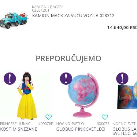
KAMIONI I BAGERI
028312CT
KAMION MACK ZA VUČU VOZILA 028312
POŠALJI
14.640,00
RS
PREPORUČUJEMO
PRINCEZE I JUNACI
409078P
NOĆNO SVETLO
600073
NOĆNO SVET
KOSTIM SNEŽANE
GLOBUS PINK SVETLEĆI
GLOBUS LA
SVETLEĆI 6