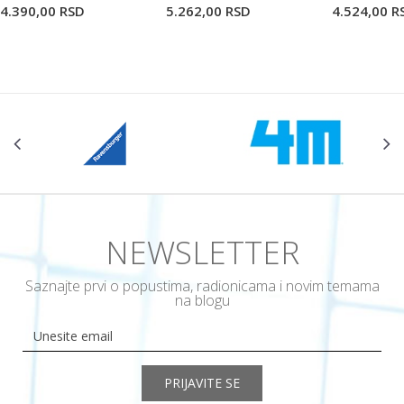
4.390,00
RSD
5.262,00
RSD
4.524,00
R
NEWSLETTER
Saznajte prvi o popustima, radionicama i novim temama
na blogu
PRIJAVITE SE