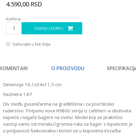
4.590,00
RSD
Količina:
DODAJ U KORPU
Sačuvajte u listi želja
KOMENTARI
O PROIZVODU
SPECIFIKACIJ
Dimenzije 16,1x34x11,5 cm.
Razmera 1:87
Div među guseničarima na gradilištima i za površinsko
rudarstvo. Potpuno nova R9800 serija iz Liebherr-a obuhvata
najveće i najjače bagere na svetu. Model koji se praktično
sastoji samo od metala.Ogromna ruka za bager s lopaticom je
u potpunosti funkcionalna i koristi se u kopovima.Vozačka