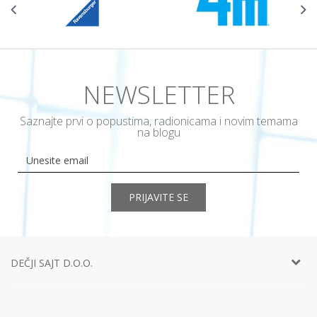
NEWSLETTER
Saznajte prvi o popustima, radionicama i novim temama
na blogu
PRIJAVITE SE
DEČJI SAJT D.O.O.
Telefon:
+381 11
452 92 40
Adresa:
Ustanička 127a, lokal 15, Beograd