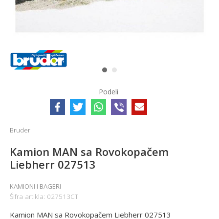
1
2
Podeli
Bruder
Kamion MAN sa Rovokopačem
Liebherr 027513
KAMIONI I BAGERI
Šifra artikla:
027513CT
Kamion MAN sa Rovokopačem Liebherr 027513