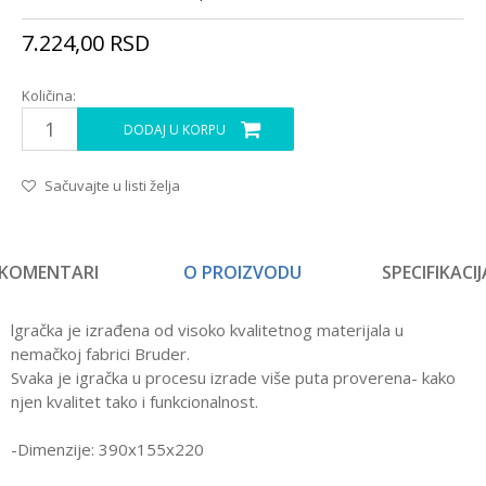
7.224,00
RSD
Količina:
DODAJ U KORPU
Sačuvajte u listi želja
KOMENTARI
O PROIZVODU
SPECIFIKACIJ
lgračka je izrađena od visoko kvalitetnog materijala u
nemačkoj fabrici Bruder.
Svaka je igračka u procesu izrade više puta proverena- kako
njen kvalitet tako i funkcionalnost.
-Dimenzije: 390x155x220