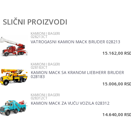
Karakteristika
Vrednost
Ostavi komentar
Kategorija
Kamioni i bageri
SLIČNI PROIZVODI
Ime/Nadimak
Pol
Dečaci
KAMIONI I BAGERI
028213CT
Brend
Bruder
VATROGASNI KAMION MACK BRUDER 028213
Email
15.162,00
RS
KAMIONI I BAGERI
Poruka
028183CT
KAMION MACK SA KRANOM LIEBHERR BRUDER
028183
15.006,00
RS
KAMIONI I BAGERI
028312CT
KAMION MACK ZA VUČU VOZILA 028312
POŠALJI
14.640,00
RS