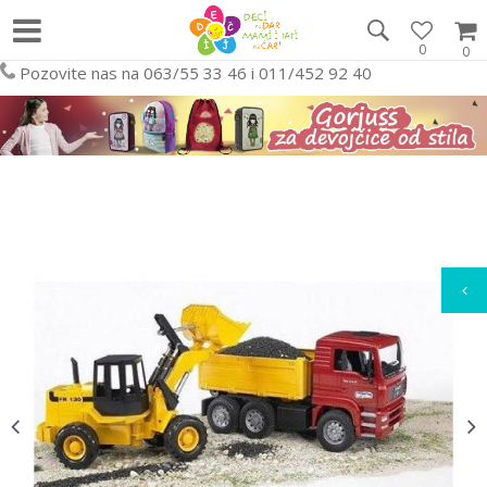
0
0
Pozovite nas na 063/55 33 46 i 011/452 92 40