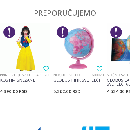
PREPORUČUJEMO
PRINCEZE I JUNACI
409078P
NOĆNO SVETLO
600073
NOĆNO SVET
KOSTIM SNEŽANE
GLOBUS PINK SVETLEĆI
GLOBUS LA
SVETLEĆI 6
4.390,00
RSD
5.262,00
RSD
4.524,00
R