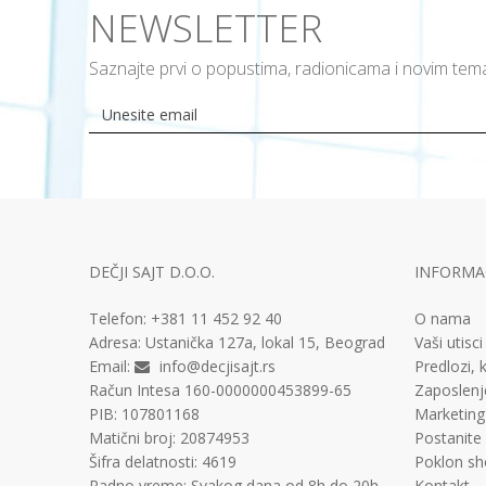
NEWSLETTER
Saznajte prvi o popustima, radionicama i novim te
DEČJI SAJT D.O.O.
INFORMAC
Telefon:
+381 11
452 92 40
O nama
Adresa:
Ustanička 127a, lokal 15, Beograd
Vaši utisci
Email:
info@decjisajt.rs
Predlozi, k
Račun
Intesa 160-0000000453899-65
Zaposlenj
PIB:
107801168
Marketing
Matični broj:
20874953
Postanite
Šifra delatnosti:
4619
Poklon sh
Radno vreme:
Svakog dana od 8h do 20h
Kontakt