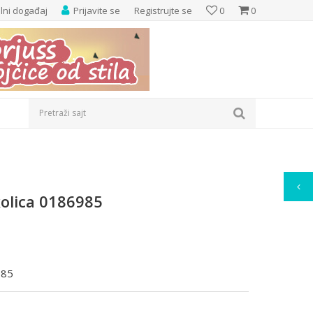
elni događaj
Prijavite se
Registrujte se
0
0
Pretraži sajt
kolica 0186985
985