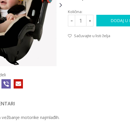
Količina:
DODAJ U
Sačuvajte u listi želja
deli
NTARI
IGRAČKE ZA BEBE
21748
8.999,00
RSD
a vežbanje motorike najmlađih.
INTERAKTIVNI
Vrednost
DINO ZA