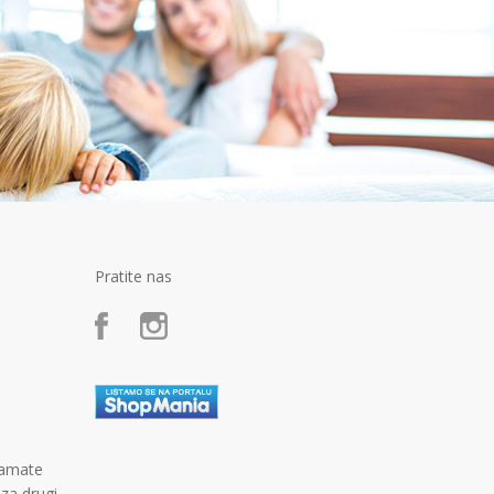
Pratite nas
kamate
 za drugi