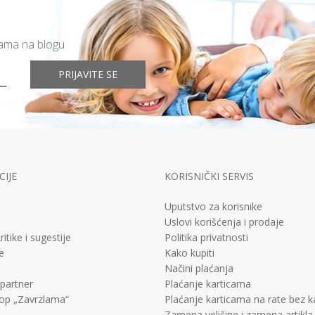
mama na blogu
PRIJAVITE SE
IJE
KORISNIČKI SERVIS
Uputstvo za korisnike
Uslovi korišćenja i prodaje
ritike i sugestije
Politika privatnosti
e
Kako kupiti
Načini plaćanja
 partner
Plaćanje karticama
op „Zavrzlama“
Plaćanje karticama na rate bez 
Zamena veličine i zamena artikla