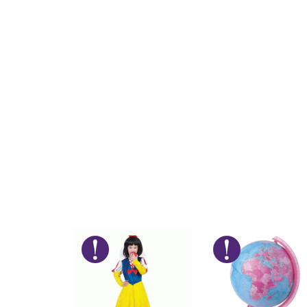
Kategorija
Ime/Nadimak
Pol
Brend
Poruka
POŠALJI