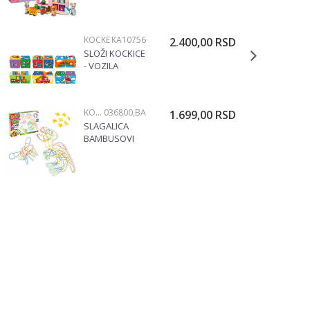
VOĆA 189397A
KOCKE
KA10756
2.400,00
RSD
SLOŽI KOCKICE
- VOZILA
KA10756
KOCKE
036800,BA
1.699,00
RSD
SLAGALICA
BAMBUSOVI
ŠTAPIĆI 036800