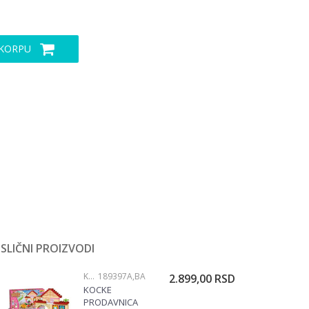
 KORPU
SLIČNI PROIZVODI
KOCKE
189397A,BA
2.899,00
RSD
KOCKE
PRODAVNICA