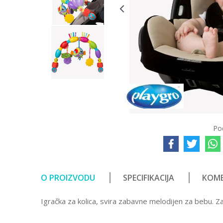
Po
O PROIZVODU
SPECIFIKACIJA
KOME
Igračka za kolica, svira zabavne melodijen za bebu. Z
Karakteristika
Ostavi komentar