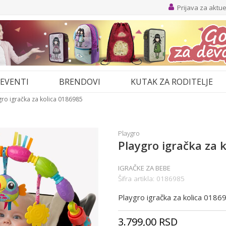
Prijava za aktu
EVENTI
BRENDOVI
KUTAK ZA RODITELJE
gro igračka za kolica 0186985
Playgro
Playgro igračka za 
IGRAČKE ZA BEBE
Šifra artikla:
0186985
Playgro igračka za kolica 0186
3.799,00
RSD