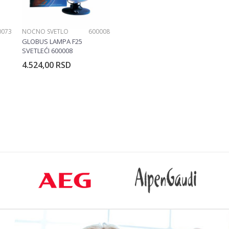
0073
NOĆNO SVETLO
600008
GLOBUS LAMPA F25
SVETLEĆI 600008
4.524,00
RSD
rpu
Dodajte u korpu