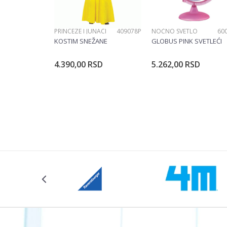
PRINCEZE I JUNACI
409078P
NOĆNO SVETLO
60
KOSTIM SNEŽANE
GLOBUS PINK SVETLEĆI
4.390,00
RSD
5.262,00
RSD
Dodajte u korpu
Dodajte u ko
Veličina
104CM