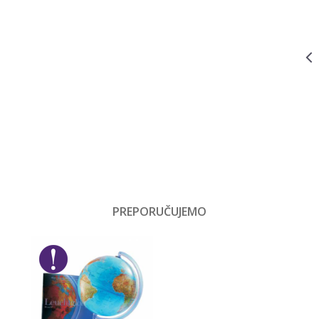
UČENJE 21748
Igračke za bebe
IGRAČKE ZA BEBE
21749
8.999,00
RSD
VTECH
Email
Bebe
INTERAKTIVNI
DINO ZA
Playgro
UČENJE- PINK
IGRAČKE ZA BEBE
115030FVS
7.890,00
RSD
SENZORNA
AKTIVITI
ŠETALICA 3U1
INFANTINO,
115030
PREPORUČUJEMO