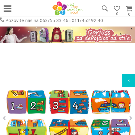
0
0
Pozovite nas na 063/55 33 46 i 011/452 92 40