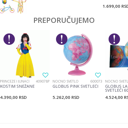
POŠALJI
1.699,00
RS
PREPORUČUJEMO
PRINCEZE I JUNACI
409078P
NOĆNO SVETLO
600073
NOĆNO SVET
KOSTIM SNEŽANE
GLOBUS PINK SVETLEĆI
GLOBUS LA
SVETLEĆI 6
4.390,00
RSD
5.262,00
RSD
4.524,00
R