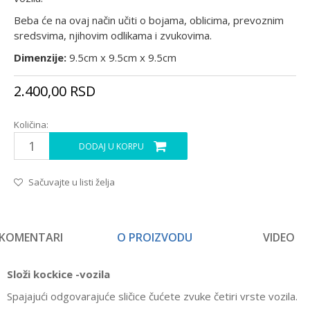
Beba će na ovaj način učiti o bojama, oblicima, prevoznim
sredsvima, njihovim odlikama i zvukovima.
Dimenzije:
9.5cm x 9.5cm x 9.5cm
2.400,00
RSD
Količina:
DODAJ U KORPU
Sačuvajte u listi želja
KOMENTARI
O PROIZVODU
VIDEO
Složi kockice -vozila
Spajajući odgovarajuće sličice čućete zvuke četiri vrste vozila.