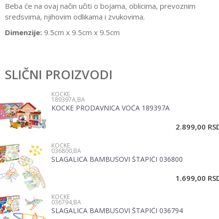
Beba će na ovaj način učiti o bojama, oblicima, prevoznim
sredsvima, njihovim odlikama i zvukovima.
Dimenzije:
9.5cm x 9.5cm x 9.5cm
Ostavi komentar
SLIČNI PROIZVODI
Ime/Nadimak
KOCKE
189397A,BA
KOCKE PRODAVNICA VOĆA 189397A
Email
2.899,00
RS
KOCKE
Poruka
036800,BA
SLAGALICA BAMBUSOVI ŠTAPIĆI 036800
1.699,00
RS
KOCKE
036794,BA
SLAGALICA BAMBUSOVI ŠTAPIĆI 036794