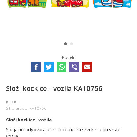
1
2
Podeli
Složi kockice - vozila KA10756
KOCKE
Šifra artikla:
KA10756
Složi kockice -vozila
Spajajući odgovarajuće sličice čućete zvuke četiri vrste
vozila.