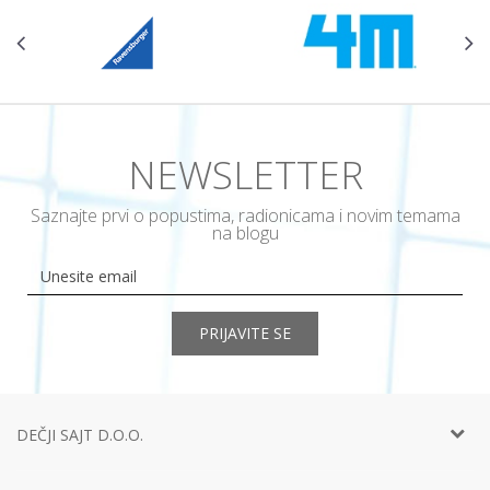
NEWSLETTER
Saznajte prvi o popustima, radionicama i novim temama
na blogu
PRIJAVITE SE
DEČJI SAJT D.O.O.
Telefon:
+381 11
452 92 40