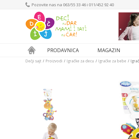
Pozovite nas na 063/55 33 46 i 011/452 92 40
PRODAVNICA
MAGAZIN
Dečji sajt
Proizvodi
Igračke za decu
Igračke za bebe
Igra