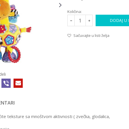
Količina:
DODAJ U
Sačuvajte u listi želja
deli
NTARI
IGRAČKE ZA BEBE
21748
8.999,00
RSD
ite teksture sa mnoštvom aktivnosti ( zvečka, glodalica,
INTERAKTIVNI
DINO ZA