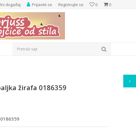
elni događaj
Prijavite se
Registrujte se
0
0
Pretraži sajt
paljka žirafa 0186359
fa 0186359