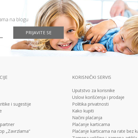
mama na blogu
PRIJAVITE SE
IJE
KORISNIČKI SERVIS
Uputstvo za korisnike
Uslovi korišćenja i prodaje
ritike i sugestije
Politika privatnosti
e
Kako kupiti
Načini plaćanja
 partner
Plaćanje karticama
op „Zavrzlama“
Plaćanje karticama na rate bez 
Zamena veličine i zamena artikla