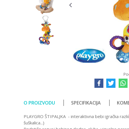
Po
O PROIZVODU
SPECIFIKACIJA
KOME
PLAYGRO ŠTIPALJKA - interaktivna bebi igračka različ
šuškalica...)