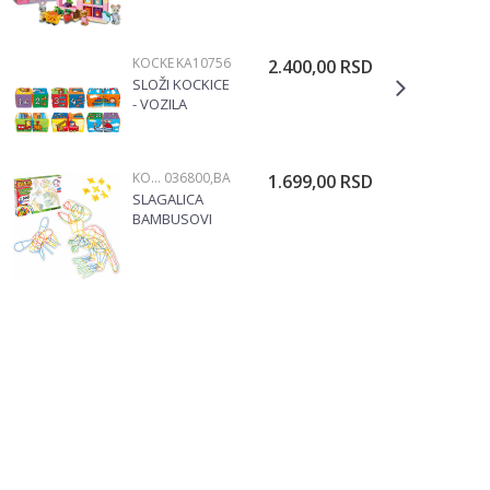
VOĆA 189397A
KOCKE
KA10756
2.400,00
RSD
SLOŽI KOCKICE
- VOZILA
KA10756
KOCKE
036800,BA
1.699,00
RSD
SLAGALICA
BAMBUSOVI
ŠTAPIĆI 036800