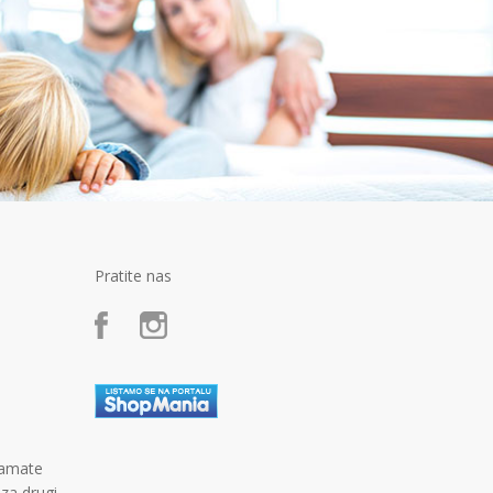
Pratite nas
kamate
 za drugi