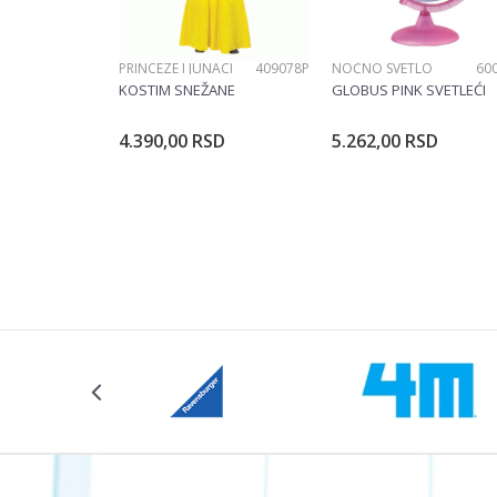
PRINCEZE I JUNACI
409078P
NOĆNO SVETLO
60
KOSTIM SNEŽANE
GLOBUS PINK SVETLEĆI
4.390,00
RSD
5.262,00
RSD
Dodajte u korpu
Dodajte u ko
Veličina
104CM