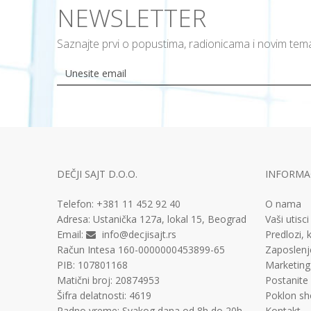
NEWSLETTER
Saznajte prvi o popustima, radionicama i novim te
DEČJI SAJT D.O.O.
INFORMAC
Telefon:
+381 11
452 92 40
O nama
Adresa:
Ustanička 127a, lokal 15, Beograd
Vaši utisci
Email:
info@decjisajt.rs
Predlozi, k
Račun
Intesa 160-0000000453899-65
Zaposlenj
PIB:
107801168
Marketing
Matični broj:
20874953
Postanite
Šifra delatnosti:
4619
Poklon sh
Radno vreme:
Svakog dana od 8h do 20h
Kontakt