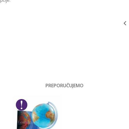
pcije.
UČENJE 21748
IGRAČKE ZA BEBE
21749
8.999,00
RSD
Vrednost
VTECH
INTERAKTIVNI
Igračke za bebe
DINO ZA
Email
UČENJE- PINK
Bebe
IGRAČKE ZA BEBE
115030FVS
7.890,00
RSD
SENZORNA
Playgro
AKTIVITI
ŠETALICA 3U1
INFANTINO,
115030
PREPORUČUJEMO