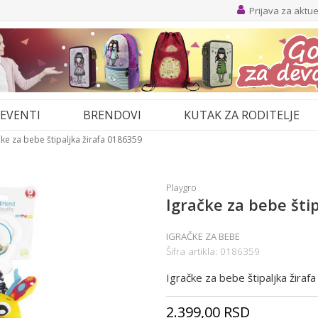
Prijava za aktu
EVENTI
BRENDOVI
KUTAK ZA RODITELJE
čke za bebe štipaljka žirafa 0186359
Playgro
Igračke za bebe šti
IGRAČKE ZA BEBE
Šifra artikla:
0186359
Igračke za bebe štipaljka žira
2.399,00
RSD