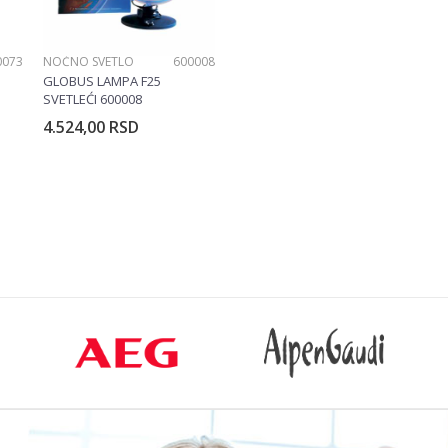
0073
NOĆNO SVETLO
600008
GLOBUS LAMPA F25
SVETLEĆI 600008
4.524,00
RSD
rpu
Dodajte u korpu