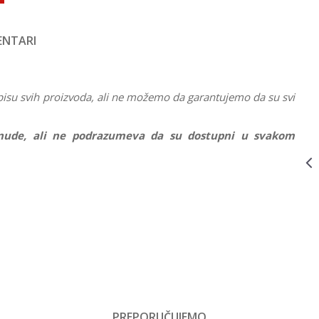
NTARI
IGRAČKE ZA BEBE
21748
8.999,00
RSD
INTERAKTIVNI
pisu svih proizvoda, ali ne možemo da garantujemo da su svi
DINO ZA
UČENJE 21748
IGRAČKE ZA BEBE
21749
8.999,00
RSD
ponude, ali ne podrazumeva da su dostupni u svakom
VTECH
INTERAKTIVNI
DINO ZA
Vrednost
UČENJE- PINK
IGRAČKE ZA BEBE
115030FVS
7.890,00
RSD
Igračke za bebe
SENZORNA
Email
AKTIVITI
Bebe
ŠETALICA 3U1
INFANTINO,
Pertini
115030
PREPORUČUJEMO