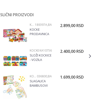
SLIČNI PROIZVODI
KOCKE
189397A,BA
2.899,00
RSD
KOCKE
PRODAVNICA
VOĆA 189397A
KOCKE
KA10756
2.400,00
RSD
SLOŽI KOCKICE
- VOZILA
KA10756
KOCKE
036800,BA
1.699,00
RSD
SLAGALICA
BAMBUSOVI
ŠTAPIĆI 036800