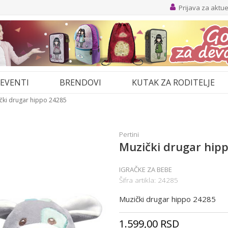
Prijava za aktu
EVENTI
BRENDOVI
KUTAK ZA RODITELJE
čki drugar hippo 24285
Pertini
Muzički drugar hip
IGRAČKE ZA BEBE
Šifra artikla:
24285
Muzički drugar hippo 24285
1.599,00
RSD