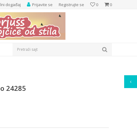
elni događaj
Prijavite se
Registrujte se
0
0
Pretraži sajt
po 24285