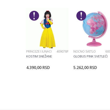
POŠALJI
PRINCEZE I JUNACI
409078P
NOĆNO SVETLO
60
KOSTIM SNEŽANE
GLOBUS PINK SVETLEĆI
4.390,00
RSD
5.262,00
RSD
Dodajte u korpu
Dodajte u ko
Veličina
104CM