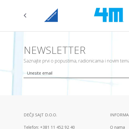
NEWSLETTER
Saznajte prvi o popustima, radionicama i novim te
DEČJI SAJT D.O.O.
INFORMAC
Telefon:
+381 11
452 92 40
O nama