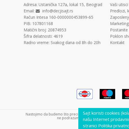
Adresa:
Ustanička 127a, lokal 15, Beograd
Vaši utisci
Email:
info@decjisajt.rs
Predlozi, k
Račun
Intesa 160-0000000453899-65
Zaposlenj
PIB:
107801168
Marketing
Matični broj:
20874953
Postanite
Šifra delatnosti:
4619
Poklon sh
Radno vreme:
Svakog dana od 8h do 20h
Kontakt
Sajt koristi cookies (ko
Nastojimo da budemo što precizniji u opisu proizvoda, prikazu s
ne podrazumeva da su dostupni u svakom tre
našu Internet prodavni
stranici Politika privatno