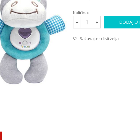
Količina:
DODAJ U
Sačuvajte u listi želja