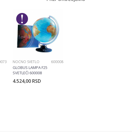
0073
NOĆNO SVETLO
600008
GLOBUS LAMPA F25
SVETLEĆI 600008
4.524,00
RSD
rpu
Dodajte u korpu