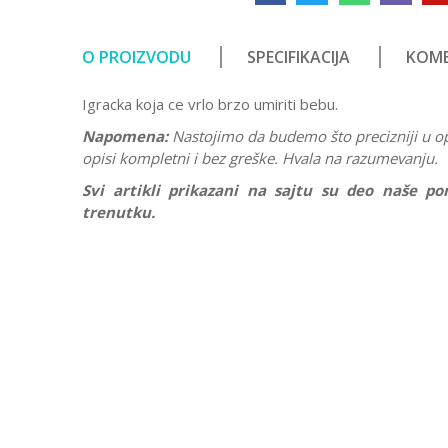
O PROIZVODU
SPECIFIKACIJA
KOME
Igracka koja ce vrlo brzo umiriti bebu.
Napomena:
Nastojimo da budemo što precizniji u o
opisi kompletni i bez greške. Hvala na razumevanju.
Svi artikli prikazani na sajtu su deo naše 
trenutku.
Karakteristika
Ostavi komentar
Kategorija
Ime/Nadimak
Pol
Brend
Poruka