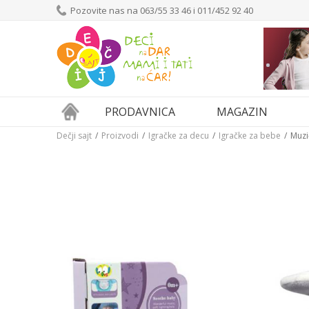
Pozovite nas na 063/55 33 46 i 011/452 92 40
PRODAVNICA
MAGAZIN
Dečji sajt
Proizvodi
Igračke za decu
Igračke za bebe
Muzi