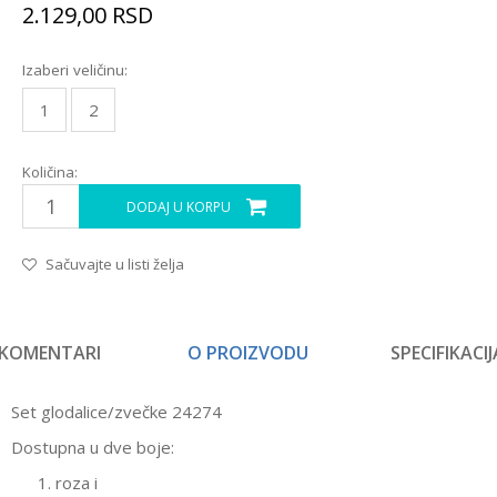
2.129,00
RSD
Izaberi veličinu:
1
2
Količina:
DODAJ U KORPU
Sačuvajte u listi želja
KOMENTARI
O PROIZVODU
SPECIFIKACIJ
Set glodalice/zvečke 24274
Dostupna u dve boje:
roza i