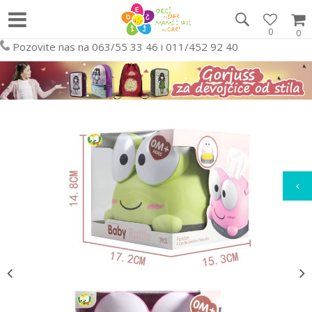
0
0
Pozovite nas na 063/55 33 46 i 011/452 92 40