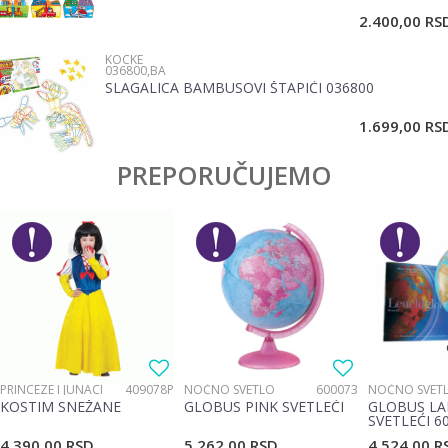
2.400,00
RS
KOCKE
036800,BA
SLAGALICA BAMBUSOVI ŠTAPIĆI 036800
POŠALJI
1.699,00
RS
PREPORUČUJEMO
PRINCEZE I JUNACI
409078P
NOĆNO SVETLO
600073
NOĆNO SVET
KOSTIM SNEŽANE
GLOBUS PINK SVETLEĆI
GLOBUS LA
SVETLEĆI 6
4.390,00
RSD
5.262,00
RSD
4.524,00
R