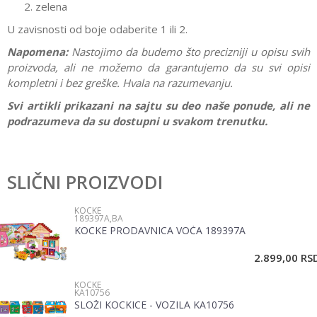
zelena
U zavisnosti od boje odaberite 1 ili 2.
Napomena:
Nastojimo da budemo što precizniji u opisu svih
proizvoda, ali ne možemo da garantujemo da su svi opisi
kompletni i bez greške. Hvala na razumevanju.
Svi artikli prikazani na sajtu su deo naše ponude, ali ne
podrazumeva da su dostupni u svakom trenutku.
Karakteristika
Vrednost
Ostavi komentar
Kategorija
Igračke za bebe
SLIČNI PROIZVODI
Ime/Nadimak
Pol
Bebe
KOCKE
189397A,BA
Brend
Pertini
KOCKE PRODAVNICA VOĆA 189397A
Email
2.899,00
RS
KOCKE
Poruka
KA10756
SLOŽI KOCKICE - VOZILA KA10756