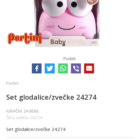
1
2
3
Podeli
Pertini
Set glodalice/zvečke 24274
IGRAČKE ZA BEBE
Šifra artikla:
24274
Set glodalice/zvečke 24274