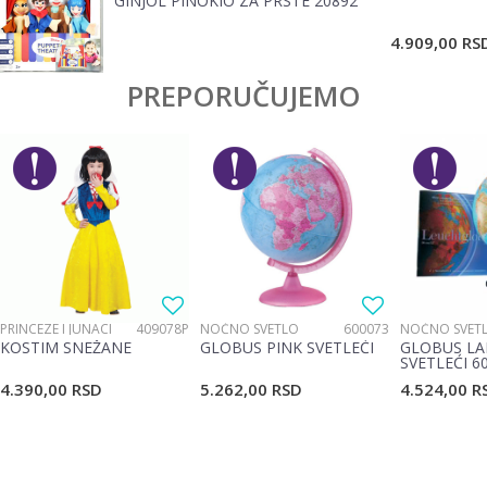
GINJOL PINOKIO ZA PRSTE 20892
POŠALJI
4.909,00
RS
PREPORUČUJEMO
PRINCEZE I JUNACI
409078P
NOĆNO SVETLO
600073
NOĆNO SVET
KOSTIM SNEŽANE
GLOBUS PINK SVETLEĆI
GLOBUS LA
SVETLEĆI 6
4.390,00
RSD
5.262,00
RSD
4.524,00
R