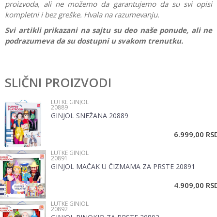
proizvoda, ali ne možemo da garantujemo da su svi opisi
kompletni i bez greške. Hvala na razumevanju.
Svi artikli prikazani na sajtu su deo naše ponude, ali ne
podrazumeva da su dostupni u svakom trenutku.
Karakteristika
Vrednost
Ostavi komentar
Kategorija
Lutke ginjol
SLIČNI PROIZVODI
Ime/Nadimak
Pol
Devojčice, Dečaci
LUTKE GINJOL
20889
Brend
Pertini
GINJOL SNEŽANA 20889
Email
6.999,00
RS
LUTKE GINJOL
Poruka
20891
GINJOL MAČAK U ČIZMAMA ZA PRSTE 20891
4.909,00
RS
LUTKE GINJOL
20892