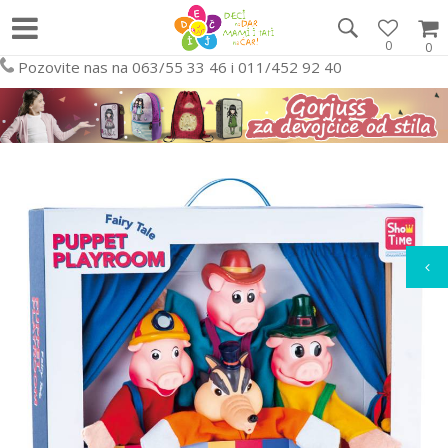
0
0
Pozovite nas na 063/55 33 46 i 011/452 92 40