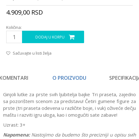
4.909,00
RSD
Količina:
DODAJ U KORPU
Sačuvajte u listi želja
KOMENTARI
O PROIZVODU
SPECIFIKACIJ
Ginjoli lutke za prste svih ljubitelja bajke Tri praseta, zajedno
sa pozorištem scenom za predstavu! Četiri gumene figure za
prste (tri praseta odevena u različite boje, i vuk) oživeće dečju
maštu i razviti igru uloga, kao i omogućiti sate zabave!
Uzrast: 3+
Napomena:
Nastojimo da budemo što precizniji u opisu svih