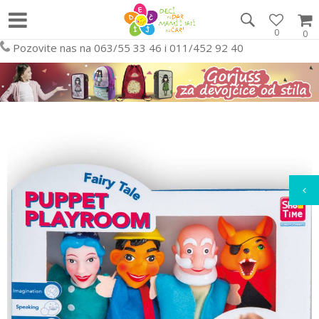
0
0
Pozovite nas na 063/55 33 46 i 011/452 92 40