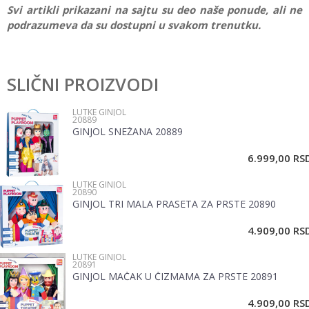
Svi artikli prikazani na sajtu su deo naše ponude, ali ne
podrazumeva da su dostupni u svakom trenutku.
Ostavi komentar
SLIČNI PROIZVODI
Ime/Nadimak
LUTKE GINJOL
20889
GINJOL SNEŽANA 20889
Email
6.999,00
RS
LUTKE GINJOL
Poruka
20890
GINJOL TRI MALA PRASETA ZA PRSTE 20890
4.909,00
RS
LUTKE GINJOL
20891
GINJOL MAČAK U ČIZMAMA ZA PRSTE 20891
POŠALJI
4.909,00
RS