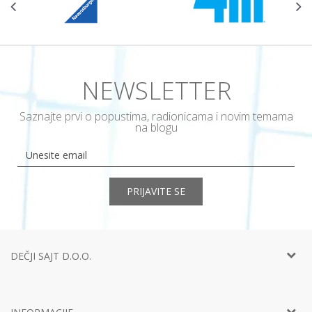
NEWSLETTER
Saznajte prvi o popustima, radionicama i novim temama
na blogu
PRIJAVITE SE
DEČJI SAJT D.O.O.
Telefon:
+381 11
452 92 40
Adresa:
Ustanička 127a, lokal 15, Beograd