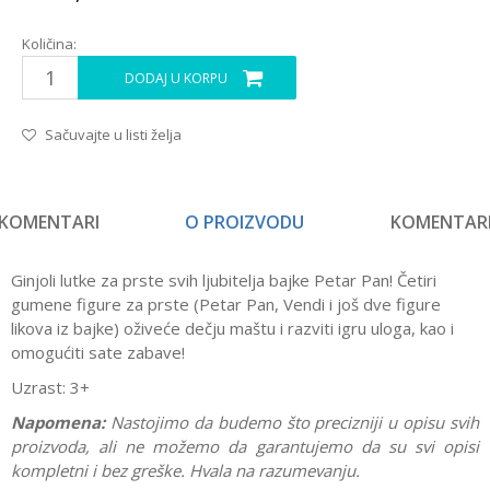
Količina:
DODAJ U KORPU
Sačuvajte u listi želja
KOMENTARI
O PROIZVODU
KOMENTAR
Ginjoli lutke za prste svih ljubitelja bajke Petar Pan! Četiri
gumene figure za prste (Petar Pan, Vendi i još dve figure
likova iz bajke) oživeće dečju maštu i razviti igru uloga, kao i
omogućiti sate zabave!
Uzrast: 3+
Napomena:
Nastojimo da budemo što precizniji u opisu svih
proizvoda, ali ne možemo da garantujemo da su svi opisi
kompletni i bez greške. Hvala na razumevanju.