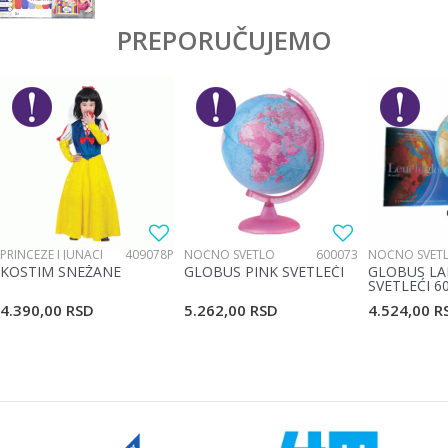
PREPORUČUJEMO
PRINCEZE I JUNACI
409078P
NOĆNO SVETLO
600073
NOĆNO SVET
KOSTIM SNEŽANE
GLOBUS PINK SVETLEĆI
GLOBUS LA
SVETLEĆI 6
4.390,00
RSD
5.262,00
RSD
4.524,00
R