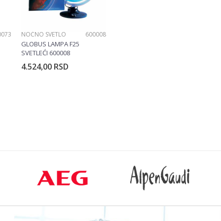
0073
NOĆNO SVETLO
600008
GLOBUS LAMPA F25
SVETLEĆI 600008
4.524,00
RSD
rpu
Dodajte u korpu