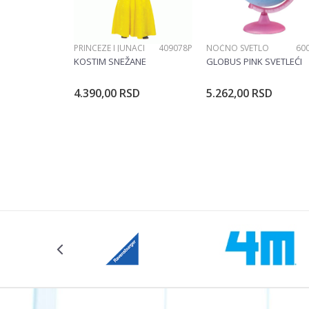
PRINCEZE I JUNACI
409078P
NOĆNO SVETLO
60
KOSTIM SNEŽANE
GLOBUS PINK SVETLEĆI
4.390,00
RSD
5.262,00
RSD
Dodajte u korpu
Dodajte u ko
Veličina
104CM