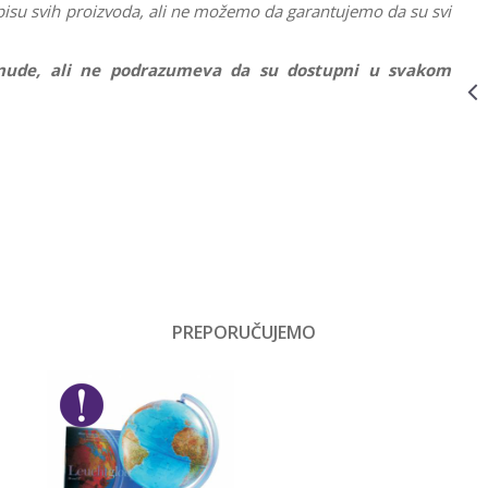
KAIŠEM SEA
pisu svih proizvoda, ali ne možemo da garantujemo da su svi
NIXIE 400GJ08
GIFT PROGRAM
000019126
1.299,00
RSD
ponude, ali ne podrazumeva da su dostupni u svakom
PLANER
DNEVNI
DANCING ON
Vrednost
AIR GORJUSS
975GJ12
Gift program
GIFT PROGRAM
000019142
999,00
RSD
Email
NOTES SA
Devojčice
SPIRALOM
DANCING ON
Gorjuss
AIR GORJUSS
1144GJ03
PREPORUČUJEMO