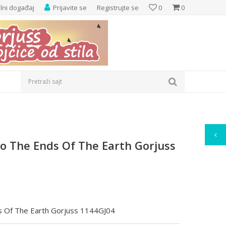
elni događaj
Prijavite se
Registrujte se
0
0
Pretraži sajt
o The Ends Of The Earth Gorjuss
s Of The Earth Gorjuss 1144GJ04