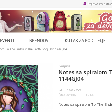
Prijava za aktu
EVENTI
BRENDOVI
KUTAK ZA RODITELJE
lom To The Ends Of The Earth Gorjuss 1144GJ04
Gorjuss
Notes sa spiralom T
1144GJ04
GIFT PROGRAM
Šifra artikla:
000019143
Notes sa spiralom To The End