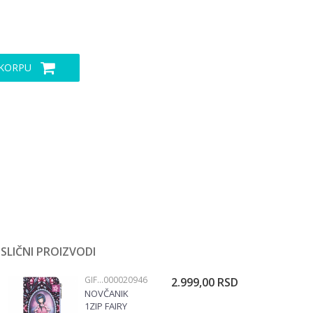
 KORPU
SLIČNI PROIZVODI
GIFT PROGRAM
000020946
2.999,00
RSD
NOVČANIK
1ZIP FAIRY