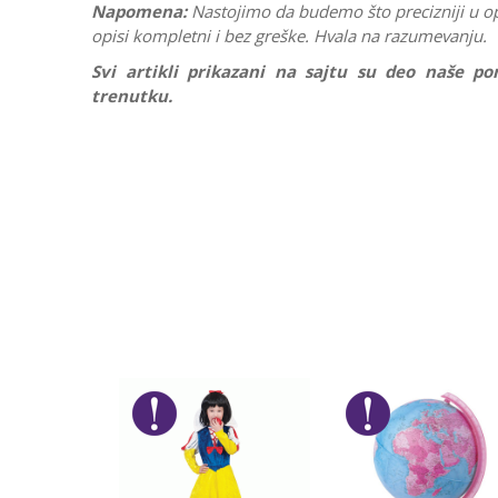
Napomena:
Nastojimo da budemo što precizniji u o
opisi kompletni i bez greške. Hvala na razumevanju.
Svi artikli prikazani na sajtu su deo naše 
trenutku.
Karakteristika
Ostavi komentar
Kategorija
Ime/Nadimak
Pol
Brend
Poruka
POŠALJI