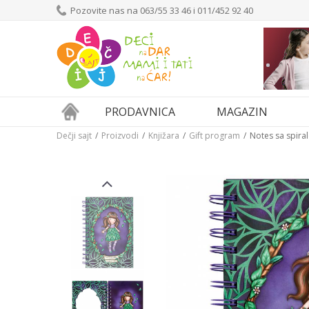
Pozovite nas na 063/55 33 46 i 011/452 92 40
PRODAVNICA
MAGAZIN
Dečji sajt
Proizvodi
Knjižara
Gift program
Notes sa spira