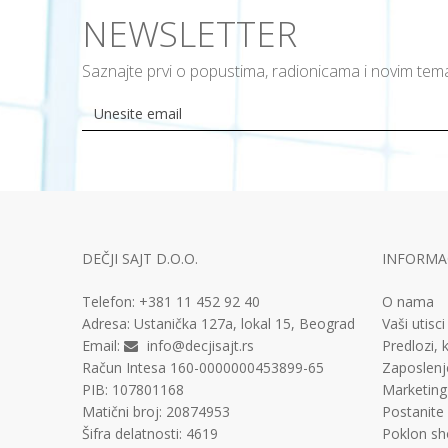
NEWSLETTER
Saznajte prvi o popustima, radionicama i novim te
DEČJI SAJT D.O.O.
INFORMAC
Telefon:
+381 11
452 92 40
O nama
Adresa:
Ustanička 127a, lokal 15, Beograd
Vaši utisci
Email:
info@decjisajt.rs
Predlozi, k
Račun
Intesa 160-0000000453899-65
Zaposlenj
PIB:
107801168
Marketing
Matični broj:
20874953
Postanite
Šifra delatnosti:
4619
Poklon sh