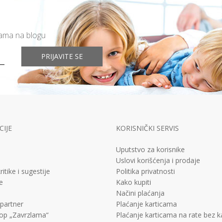
mama na blogu
PRIJAVITE SE
IJE
KORISNIČKI SERVIS
Uputstvo za korisnike
Uslovi korišćenja i prodaje
ritike i sugestije
Politika privatnosti
e
Kako kupiti
Načini plaćanja
 partner
Plaćanje karticama
op „Zavrzlama“
Plaćanje karticama na rate bez 