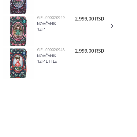
DUSK
1326GJ01
GIFT PROGRAM
000020949
2.999,00
RSD
NOVČANIK
1ZIP
WOODLAND
WILDFLOWER
1326GJ04
GIFT PROGRAM
000020948
2.999,00
RSD
NOVČANIK
1ZIP LITTLE
MUSHROOM
1326GJ03