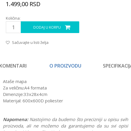
1.499,00
RSD
Količina:
DODAJ U KORPU
Sačuvajte u listi želja
KOMENTARI
O PROIZVODU
SPECIFIKACIJ
Ataše mapa
Za veličinu:A4 formata
Dimenzije:33x28x4cm
Materijal: 600x600D poliester
Napomena:
Nastojimo da budemo što precizniji u opisu svih
proizvoda, ali ne možemo da garantujemo da su svi opisi