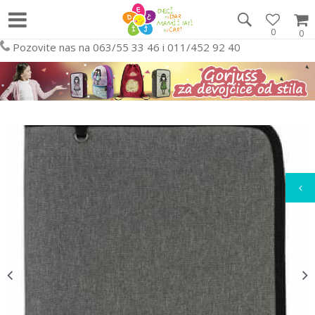
0
0
Pozovite nas na 063/55 33 46 i 011/452 92 40