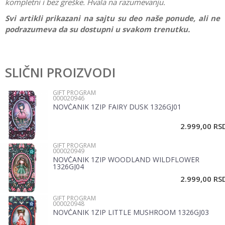
kompletni i bez greške. Hvala na razumevanju.
Svi artikli prikazani na sajtu su deo naše ponude, ali ne
podrazumeva da su dostupni u svakom trenutku.
Karakteristika
Vrednost
Ostavi komentar
Kategorija
Gift program
SLIČNI PROIZVODI
Ime/Nadimak
Pol
Devojčice, Dečaci
GIFT PROGRAM
000020946
Brend
Target
NOVČANIK 1ZIP FAIRY DUSK 1326GJ01
Email
2.999,00
RS
GIFT PROGRAM
Poruka
000020949
NOVČANIK 1ZIP WOODLAND WILDFLOWER
1326GJ04
2.999,00
RS
GIFT PROGRAM
000020948
NOVČANIK 1ZIP LITTLE MUSHROOM 1326GJ03
POŠALJI