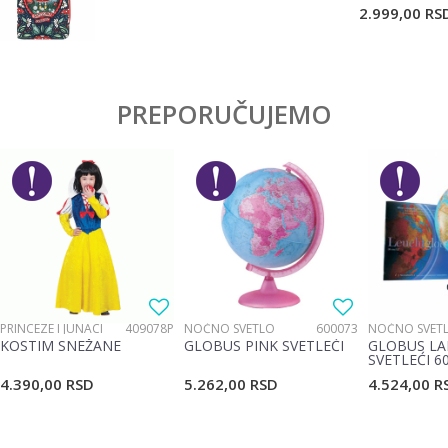
2.999,00
RS
PREPORUČUJEMO
PRINCEZE I JUNACI
409078P
NOĆNO SVETLO
600073
NOĆNO SVET
KOSTIM SNEŽANE
GLOBUS PINK SVETLEĆI
GLOBUS LA
SVETLEĆI 6
4.390,00
RSD
5.262,00
RSD
4.524,00
R