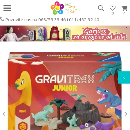
0
0
Pozovite nas na 063/55 33 46 i 011/452 92 40