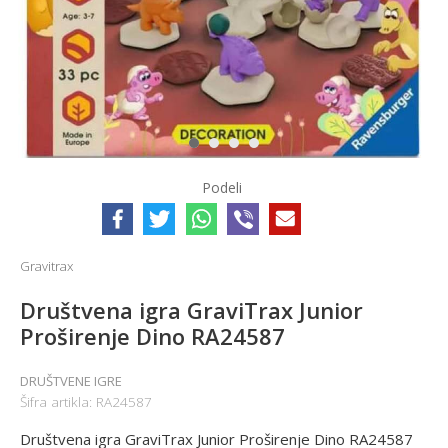
1
2
3
4
Podeli
Gravitrax
Društvena igra GraviTrax Junior
Proširenje Dino RA24587
DRUŠTVENE IGRE
Šifra artikla:
RA24587
Društvena igra GraviTrax Junior Proširenje Dino RA24587