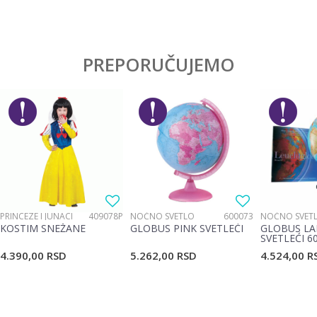
Karakteristika
Vrednost
Ostavi komentar
Kategorija
Društvene igre
PREPORUČUJEMO
Ime/Nadimak
Pol
Devojčice, Dečaci
Brend
Gravitrax
Email
Poruka
PRINCEZE I JUNACI
409078P
NOĆNO SVETLO
600073
NOĆNO SVET
KOSTIM SNEŽANE
GLOBUS PINK SVETLEĆI
GLOBUS LA
SVETLEĆI 6
4.390,00
RSD
5.262,00
RSD
4.524,00
R
POŠALJI