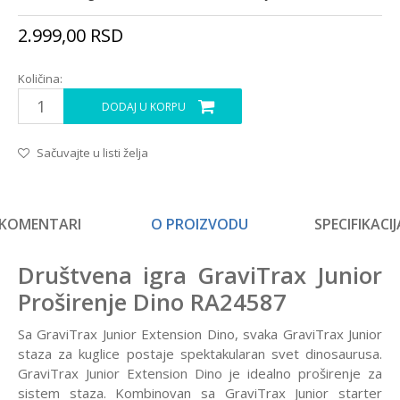
2.999,00
RSD
Količina:
DODAJ U KORPU
Sačuvajte u listi želja
KOMENTARI
O PROIZVODU
SPECIFIKACIJ
Društvena igra GraviTrax Junior
Proširenje Dino RA24587
Sa GraviTrax Junior Extension Dino, svaka GraviTrax Junior
staza za kuglice postaje spektakularan svet dinosaurusa.
GraviTrax Junior Extension Dino je idealno proširenje za
sistem staza. Kombinovan sa GraviTrax Junior starter