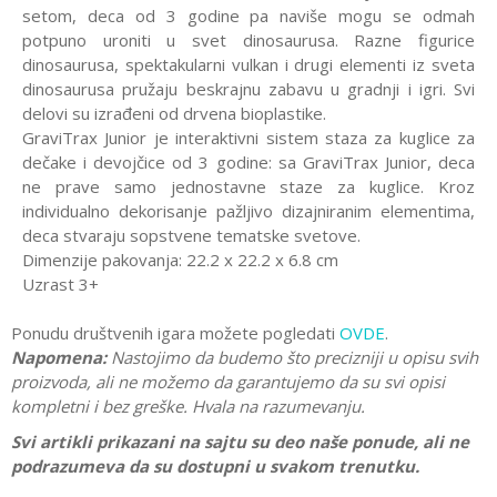
setom, deca od 3 godine pa naviše mogu se odmah
potpuno uroniti u svet dinosaurusa. Razne figurice
dinosaurusa, spektakularni vulkan i drugi elementi iz sveta
dinosaurusa pružaju beskrajnu zabavu u gradnji i igri. Svi
delovi su izrađeni od drvena bioplastike.
GraviTrax Junior je interaktivni sistem staza za kuglice za
dečake i devojčice od 3 godine: sa GraviTrax Junior, deca
ne prave samo jednostavne staze za kuglice. Kroz
individualno dekorisanje pažljivo dizajniranim elementima,
deca stvaraju sopstvene tematske svetove.
Dimenzije pakovanja: 22.2 x 22.2 x 6.8 cm
Uzrast 3+
Ponudu društvenih igara možete pogledati
OVDE
.
Napomena:
Nastojimo da budemo što precizniji u opisu svih
proizvoda, ali ne možemo da garantujemo da su svi opisi
kompletni i bez greške. Hvala na razumevanju.
Svi artikli prikazani na sajtu su deo naše ponude, ali ne
podrazumeva da su dostupni u svakom trenutku.