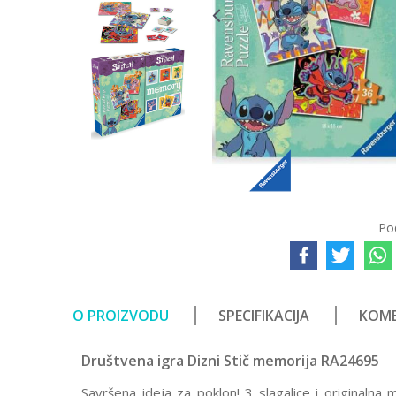
Po
O PROIZVODU
SPECIFIKACIJA
KOME
Društvena igra Dizni Stič memorija RA24695
Savršena ideja za poklon! 3 slagalice i originaln