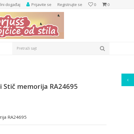
elni događaj
Prijavite se
Registrujte se
0
0
Pretraži sajt
ni Stič memorija RA24695
orija RA24695