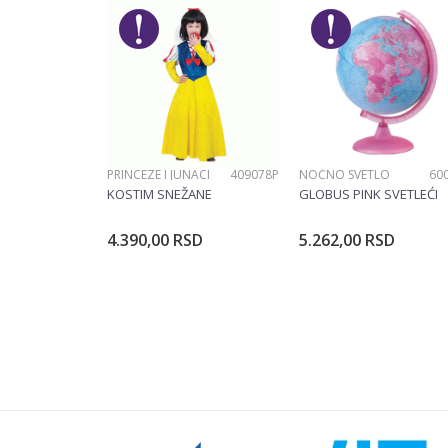
Pol
Poruka
PRINCEZE I JUNACI
409078P
NOĆNO SVETLO
60
POŠALJI
KOSTIM SNEŽANE
GLOBUS PINK SVETLEĆI
4.390,00
RSD
5.262,00
RSD
Dodajte u korpu
Dodajte u ko
Veličina
104CM