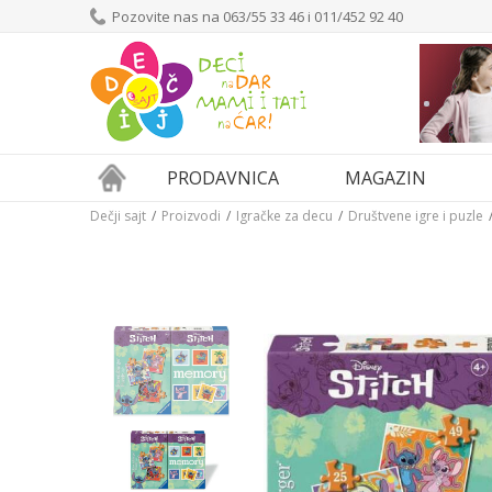
Pozovite nas na 063/55 33 46 i 011/452 92 40
PRODAVNICA
MAGAZIN
Dečji sajt
Proizvodi
Igračke za decu
Društvene igre i puzle