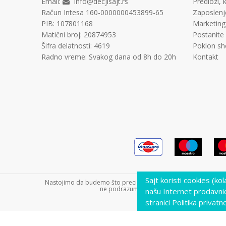
Email:
info@decjisajt.rs
Predlozi, k
Račun
Intesa 160-0000000453899-65
Zaposlenj
PIB:
107801168
Marketing
Matični broj:
20874953
Postanite
Šifra delatnosti:
4619
Poklon sh
Radno vreme:
Svakog dana od 8h do 20h
Kontakt
Sajt koristi cookies (ko
Nastojimo da budemo što precizniji u opisu proizvoda, prikazu s
ne podrazumeva da su dostupni u svakom tre
našu Internet prodavni
stranici Politika privatno