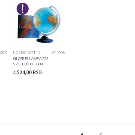
Devojčice, Dečaci
0073
NOĆNO SVETLO
600008
GLOBUS LAMPA F25
SVETLEĆI 600008
4.524,00
RSD
rpu
Dodajte u korpu