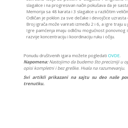
slagalice i na progresivan način pokušava da je sast
Memorija sa 48 karata i 3 slagalice u različitim velič
Odličan je poklon za sve dečake i devojčice uzrasta 
Broj igrača može varirati između 2 i 6, a igre traju 
Igre pamćenja imaju odličnu mogućnost ponovnog i
razvije koncentraciju i koordinaciju ruku i očiju.
Ponudu društvenih igara možete pogledati
OVDE
.
Napomena:
Nastojimo da budemo što precizniji u o
opisi kompletni i bez greške. Hvala na razumevanju.
Svi artikli prikazani na sajtu su deo naše 
trenutku.
Karakteristika
Ostavi komentar
Kategorija
Ime/Nadimak
Brend