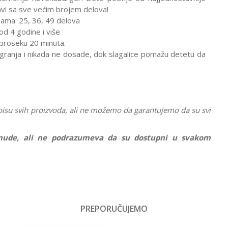
avi sa sve većim brojem delova!
inama: 25, 36, 49 delova
od 4 godine i više
u proseku 20 minuta.
granja i nikada ne dosade, dok slagalice pomažu detetu da
pisu svih proizvoda, ali ne možemo da garantujemo da su svi
ponude, ali ne podrazumeva da su dostupni u svakom
Vrednost
Društvene igre
PREPORUČUJEMO
Email
Ravensburger