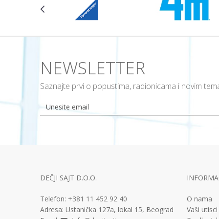
NEWSLETTER
Saznajte prvi o popustima, radionicama i novim te
DEČJI SAJT D.O.O.
INFORMAC
Telefon:
+381 11
452 92 40
O nama
Adresa:
Ustanička 127a, lokal 15, Beograd
Vaši utisci