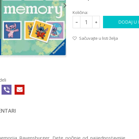
Količina:
DODAJ U
Sačuvajte u listi želja
deli
NTARI
a memorija Ravensburger. Dete počinje od najjednostavnije