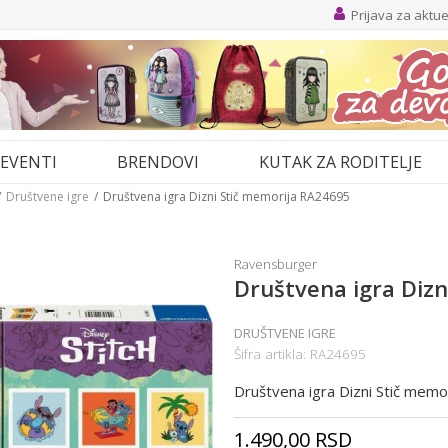
Prijava za aktu
EVENTI
BRENDOVI
KUTAK ZA RODITELJE
Društvene igre
Društvena igra Dizni Stič memorija RA24695
Ravensburger
Društvena igra Diz
DRUŠTVENE IGRE
Šifra artikla:
RA24695
Društvena igra Dizni Stič mem
1.490,00
RSD